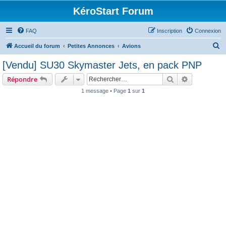
KéroStart Forum
FAQ
Inscription
Connexion
R
Accueil du forum
Petites Annonces
Avions
e
[Vendu] SU30 Skymaster Jets, en pack PNP
c
Rechercher
Recherche 
Répondre
h
1 message • Page
1
sur
1
e
r
c
h
e
r