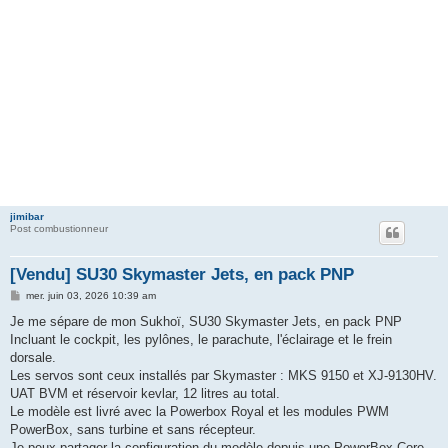
jimibar
Post combustionneur
[Vendu] SU30 Skymaster Jets, en pack PNP
M
mer. juin 03, 2026 10:39 am
e
s
Je me sépare de mon Sukhoï, SU30 Skymaster Jets, en pack PNP
s
Incluant le cockpit, les pylônes, le parachute, l'éclairage et le frein
a
g
dorsale.
e
Les servos sont ceux installés par Skymaster : MKS 9150 et XJ-9130HV.
UAT BVM et réservoir kevlar, 12 litres au total.
Le modèle est livré avec la Powerbox Royal et les modules PWM
PowerBox, sans turbine et sans récepteur.
Je peux partager la configuration du modèle depuis une PowerBox Core