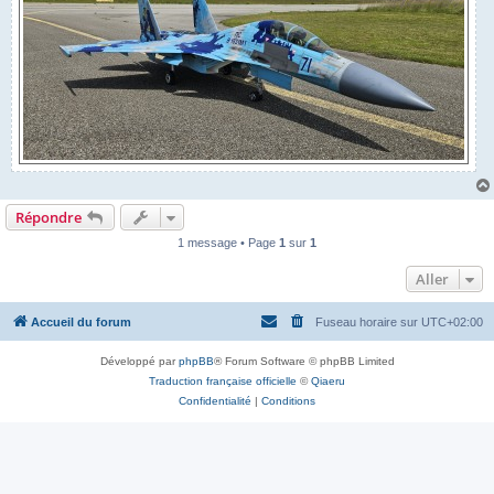
Répondre
1 message • Page
1
sur
1
Aller
Accueil du forum
Fuseau horaire sur
UTC+02:00
Développé par
phpBB
® Forum Software © phpBB Limited
Traduction française officielle
©
Qiaeru
Confidentialité
|
Conditions