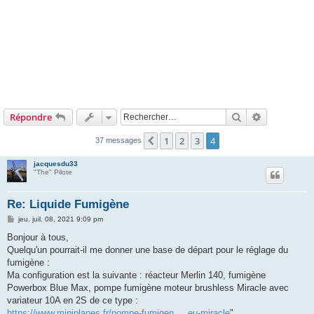
Rechercher
Recherche 
Répondre
1
2
3
4
Précédent
37 messages
jacquesdu33
"The" Pilote
Re: Liquide Fumigène
M
jeu. juil. 08, 2021 9:09 pm
e
s
Bonjour à tous,
s
Quelqu'un pourrait-il me donner une base de départ pour le réglage du
a
g
fumigène :
e
Ma configuration est la suivante : réacteur Merlin 140, fumigène
Powerbox Blue Max, pompe fumigène moteur brushless Miracle avec
variateur 10A en 2S de ce type :
https://www.miniplanes.fr/pompe-fumigen ... eu-miracle
"