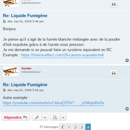
Administrateur
Re: Liquide Fumigène
M
dim. mai 31, 2026 5:48 pm
e
s
Bonjour,
s
a
g
Je pense qu’il s’agit de la fumée blanche mélangée avec de la poudre
e
d’holi expulsée grâce à de l’azote sous pression.
Je me demande si on pouvait faire un système équivalent en RC.
Exemple :
https://france-effect.com/29-canons-a-poudre-holi
Xender
Administrateur
Re: Liquide Fumigène
M
dim. mai 31, 2026 5:54 pm
e
s
Autre exemple :
s
https://youtube.com/shorts/uY-bIsoQTFA? ... _uSMqmRvDx
a
g
e
Répondre
1
2
3
4
Précédent
37 messages