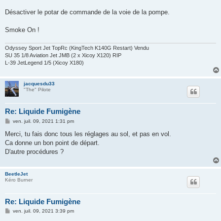
Désactiver le potar de commande de la voie de la pompe.
Smoke On !
Odyssey Sport Jet TopRc (KingTech K140G Restart) Vendu
SU 35 1/8 Aviation Jet JMB (2 x Xicoy X120) RIP
L-39 JetLegend 1/5 (Xicoy X180)
jacquesdu33
"The" Pilote
Re: Liquide Fumigène
M
ven. juil. 09, 2021 1:31 pm
e
s
Merci, tu fais donc tous les réglages au sol, et pas en vol.
s
Ca donne un bon point de départ.
a
g
D'autre procédures ?
e
BeetleJet
Kéro Burner
Re: Liquide Fumigène
M
ven. juil. 09, 2021 3:39 pm
e