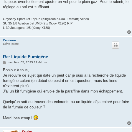
s
Tu peux éventuellement ajuster en vol pour le plein gaz. Pour le ralenti, le
s
réglage au sol est suffisant.
a
g
e
Odyssey Sport Jet TopRc (KingTech K140G Restart) Vendu
SU 35 1/8 Aviation Jet JMB (2 x Xicoy X120) RIP
L-39 JetLegend 1/5 (Xicoy X180)
Centaure
Elève pilote
Re: Liquide Fumigène
M
mer. févr. 05, 2025 12:44 pm
e
s
Bonjour à tous,
s
Je réouvre ce sujet qui date un peut car je suis à la recherche de liquide
a
g
fumigène coloré (en début de post il en est question, mais les liens
e
n'existent plus)
J'ai un kit fumigène qui envoie de la paraffine dans mon échappement.
Quelqu'un sait ou trouver des colorants ou un liquide déja coloré pour faire
de la fumée de couleur ?
Merci beaucoup !
Xender