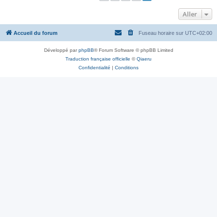
Aller
Accueil du forum
Fuseau horaire sur
UTC+02:00
Développé par
phpBB
® Forum Software © phpBB Limited
Traduction française officielle
©
Qiaeru
Confidentialité
|
Conditions