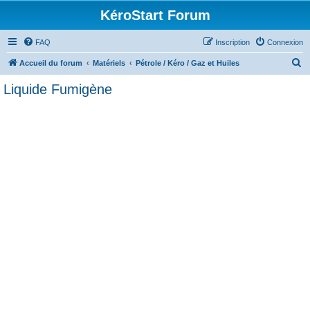
KéroStart Forum
FAQ
Inscription
Connexion
R
Accueil du forum
Matériels
Pétrole / Kéro / Gaz et Huiles
e
Liquide Fumigène
c
h
e
r
c
h
e
r