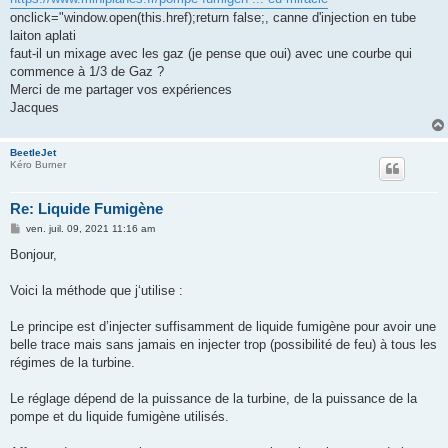
onclick="window.open(this.href);return false;, canne d'injection en tube
laiton aplati
faut-il un mixage avec les gaz (je pense que oui) avec une courbe qui
commence à 1/3 de Gaz ?
Merci de me partager vos expériences
Jacques
BeetleJet
Kéro Burner
Re: Liquide Fumigène
M
ven. juil. 09, 2021 11:16 am
e
s
Bonjour,
s
a
g
Voici la méthode que j‘utilise :
e
Le principe est d’injecter suffisamment de liquide fumigène pour avoir une
belle trace mais sans jamais en injecter trop (possibilité de feu) à tous les
régimes de la turbine.
Le réglage dépend de la puissance de la turbine, de la puissance de la
pompe et du liquide fumigène utilisés.