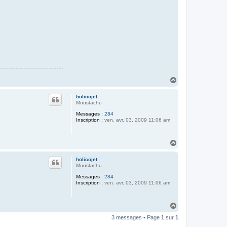
H
a
u
holicojet
t
Moustachu
Messages :
284
Inscription :
ven. avr. 03, 2009 11:06 am
H
a
u
holicojet
t
Moustachu
Messages :
284
Inscription :
ven. avr. 03, 2009 11:06 am
H
a
3 messages • Page
1
sur
1
u
t