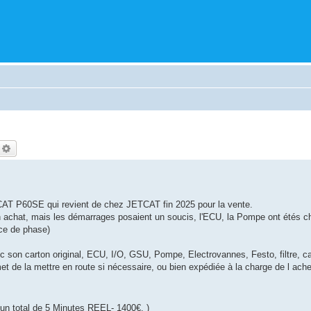
echercher
Recherche avancée
TCAT P60SE qui revient de chez JETCAT fin 2025 pour la vente.
son achat, mais les démarrages posaient un soucis, l'ECU, la Pompe ont étés
nce de phase)
ec son carton original, ECU, I/O, GSU, Pompe, Electrovannes, Festo, filtre, 
met de la mettre en route si nécessaire, ou bien expédiée à la charge de l ache
un total de 5 Minutes REEL- 1400€. )