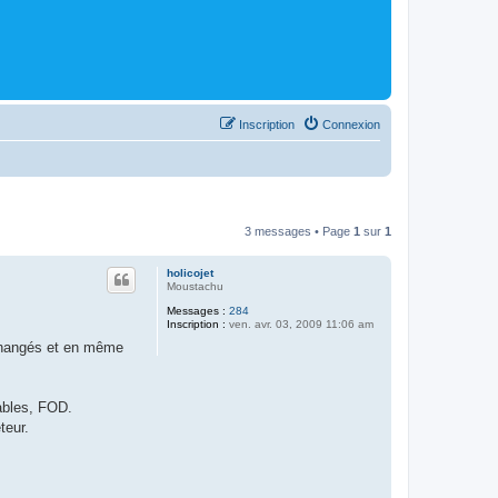
Inscription
Connexion
3 messages • Page
1
sur
1
holicojet
Moustachu
Messages :
284
Inscription :
ven. avr. 03, 2009 11:06 am
 changés et en même
cables, FOD.
teur.