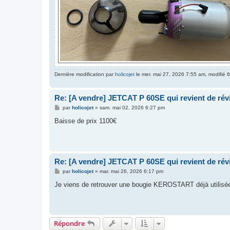
Dernière modification par
holicojet
le mer. mai 27, 2026 7:55 am, modifié 6 
Re: [A vendre] JETCAT P 60SE qui revient de rév
M
par
holicojet
»
sam. mai 02, 2026 6:27 pm
e
s
Baisse de prix 1100€
s
a
g
e
Re: [A vendre] JETCAT P 60SE qui revient de rév
M
par
holicojet
»
mar. mai 26, 2026 6:17 pm
e
s
Je viens de retrouver une bougie KEROSTART déjà utilisée, j
s
a
g
e
Répondre