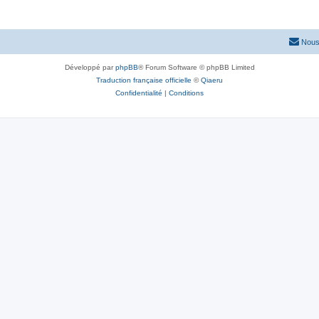
Nous
Développé par
phpBB
® Forum Software © phpBB Limited
Traduction française officielle
©
Qiaeru
Confidentialité
|
Conditions