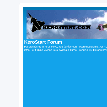
KéroStart Forum
Passionnés de la turbine RC, Jets à réacteurs, l'Aeromodelisme, Jet 
jetcat, jet turbine, Avions Jets, Avions à Turbo-Propulseurs, Hélicoptè