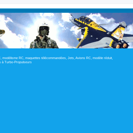
RC, modélisme RC, maquettes télécommandées, Jets, Avions RC, modèle réduit,
res à Turbo-Propulseurs