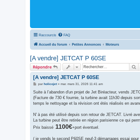
Raccourcis
FAQ
Accueil du forum
Petites Annonces
Moteurs
[A vendre] JETCAT P 60SE
R
Répondre
[A vendre] JETCAT P 60SE
M
par
holicojet
»
mar. mars 31, 2026 11:41 am
e
s
Suite à l’abandon d'un projet de Jet Biréacteur, vends JE
s
(Facture de 730 € fournie, la turbine avait 11h30 depuis 
a
g
temps le nettoyage et la révision ont étés réalisés en ava
e
N' à pas été utilisé depuis son retour de JETCAT. Livré av
La turbine peut être retirée en région parisienne ce qui per
1100€
Prix baissé
+port éventuel.
( je vends le second P60SE neuf-3 démarrages essai pour 