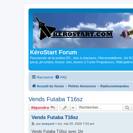
KéroStart Forum
Passionnés de la turbine RC, Jets à réacteurs, l'Aeromodelisme, Jet 
jetcat, jet turbine, Avions Jets, Avions à Turbo-Propulseurs, Hélicoptè
Raccourcis
FAQ
Accueil du forum
Petites Annonces
Radiocommandes
Vends Futaba T16sz
R
Répondre
Vends Futaba T16sz
M
par
scaryxxl
»
lun. mai 25, 2026 7:03 pm
e
s
Vends Futaba T16sz avec 1hr