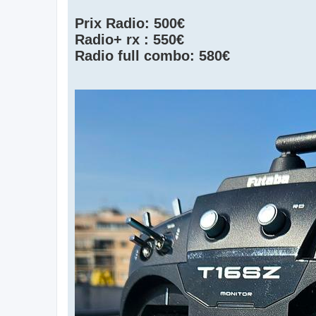
s
a
Prix Radio: 500€
g
e
Radio+ rx : 550€
Radio full combo: 580€