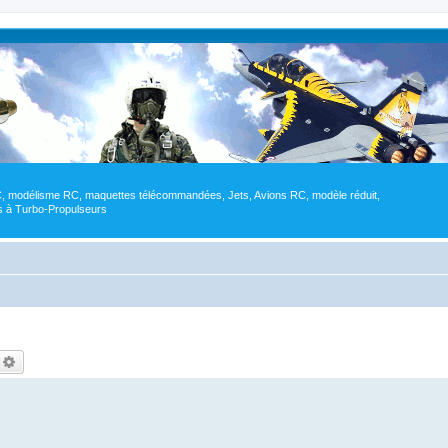
RC, modélisme RC, maquettes télécommandées, Jets, Avions RC, modèle réduit,
res à Turbo-Propulseurs
echercher
Recherche avancée