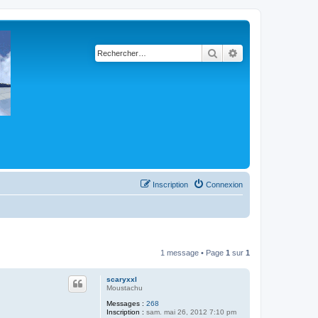
Rechercher
Recherche avancé
Inscription
Connexion
1 message • Page
1
sur
1
scaryxxl
Moustachu
Messages :
268
Inscription :
sam. mai 26, 2012 7:10 pm