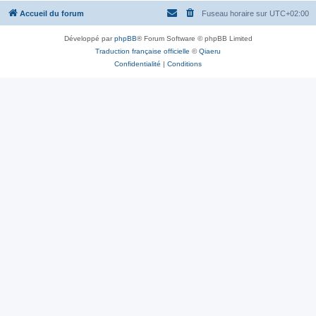
Accueil du forum
Fuseau horaire sur
UTC+02:00
Développé par
phpBB
® Forum Software © phpBB Limited
Traduction française officielle
©
Qiaeru
Confidentialité
|
Conditions