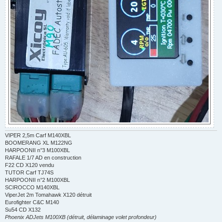
VIPER 2,5m Carf M140XBL
BOOMERANG XL M122NG
HARPOONII n°3 M100XBL
RAFALE 1/7 AD en construction
F22 CD X120 vendu
TUTOR Carf TJ74S
HARPOONII n°2 M100XBL
SCIROCCO M140XBL
ViperJet 2m Tomahawk X120 détruit
Eurofighter C&C M140
Su54 CD X132
Phoenix ADJets M100XB (détruit, délaminage volet profondeur)