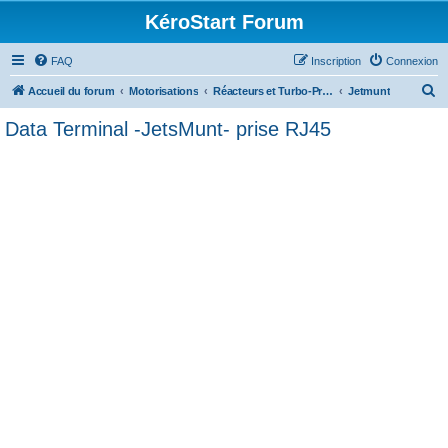
KéroStart Forum
FAQ
Inscription
Connexion
R
Accueil du forum
Motorisations
Réacteurs et Turbo-Propulseurs
Jetmunt
e
Data Terminal -JetsMunt- prise RJ45
c
h
e
r
c
h
e
r