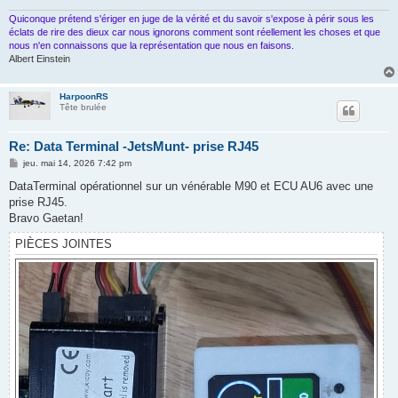
Quiconque prétend s'ériger en juge de la vérité et du savoir s'expose à périr sous les
éclats de rire des dieux car nous ignorons comment sont réellement les choses et que
nous n'en connaissons que la représentation que nous en faisons.
Albert Einstein
HarpoonRS
Tête brulée
Re: Data Terminal -JetsMunt- prise RJ45
M
jeu. mai 14, 2026 7:42 pm
e
s
DataTerminal opérationnel sur un vénérable M90 et ECU AU6 avec une
s
prise RJ45.
a
g
Bravo Gaetan!
e
PIÈCES JOINTES