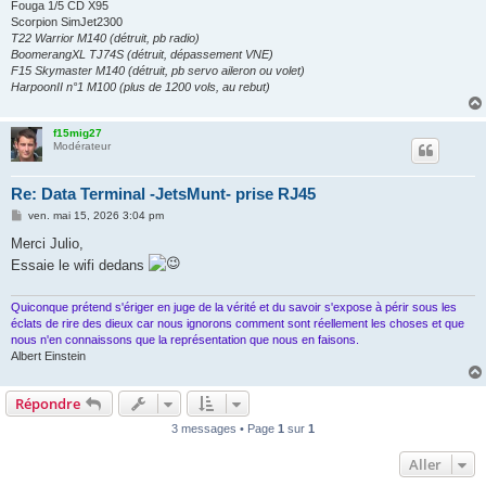
Fouga 1/5 CD X95
Scorpion SimJet2300
T22 Warrior M140 (détruit, pb radio)
BoomerangXL TJ74S (détruit, dépassement VNE)
F15 Skymaster M140 (détruit, pb servo aileron ou volet)
HarpoonII n°1 M100 (plus de 1200 vols, au rebut)
f15mig27
Modérateur
Re: Data Terminal -JetsMunt- prise RJ45
M
ven. mai 15, 2026 3:04 pm
e
s
Merci Julio,
s
Essaie le wifi dedans
a
g
e
Quiconque prétend s'ériger en juge de la vérité et du savoir s'expose à périr sous les
éclats de rire des dieux car nous ignorons comment sont réellement les choses et que
nous n'en connaissons que la représentation que nous en faisons.
Albert Einstein
Répondre
3 messages • Page
1
sur
1
Aller