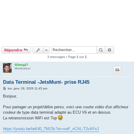
Rechercher
Recherche 
Répondre
3 messages • Page
1
sur
1
f15mig27
Modérateur
Data Terminal -JetsMunt- prise RJ45
M
lun. janv. 26, 2026 11:45 pm
e
s
Bonjour,
s
a
g
Pour partager un projet/délire perso, voici une courte vidéo d'un afficheur
e
couleur de type data terminal adapté au ECU V6 et en dessus.
La retransmission WiFi est Top
https://youtu.be/teK40_TMJ3c?si=vwF_nCAL-T2vAFxJ