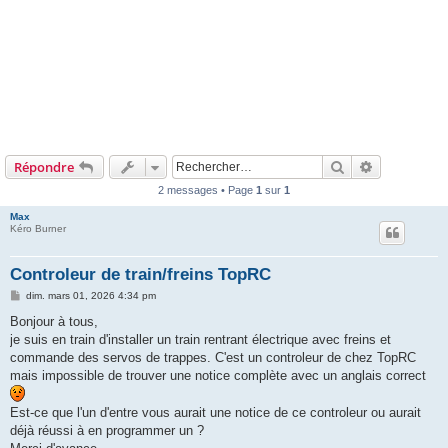
Rechercher
Recherche 
Répondre
2 messages • Page
1
sur
1
Max
Kéro Burner
Controleur de train/freins TopRC
M
dim. mars 01, 2026 4:34 pm
e
s
Bonjour à tous,
s
je suis en train d'installer un train rentrant électrique avec freins et
a
g
commande des servos de trappes. C'est un controleur de chez TopRC
e
mais impossible de trouver une notice complète avec un anglais correct
Est-ce que l'un d'entre vous aurait une notice de ce controleur ou aurait
déjà réussi à en programmer un ?