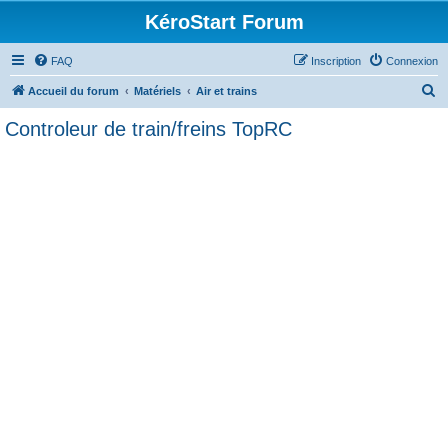
KéroStart Forum
FAQ
Inscription
Connexion
R
Accueil du forum
Matériels
Air et trains
e
Controleur de train/freins TopRC
c
h
e
r
c
h
e
r