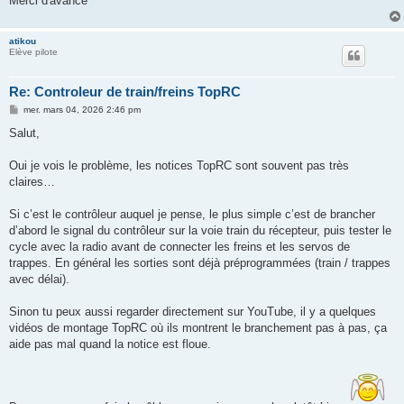
Merci d'avance
atikou
Elève pilote
Re: Controleur de train/freins TopRC
M
mer. mars 04, 2026 2:46 pm
e
s
Salut,
s
a
g
Oui je vois le problème, les notices TopRC sont souvent pas très
e
claires…
Si c’est le contrôleur auquel je pense, le plus simple c’est de brancher
d’abord le signal du contrôleur sur la voie train du récepteur, puis tester le
cycle avec la radio avant de connecter les freins et les servos de
trappes. En général les sorties sont déjà préprogrammées (train / trappes
avec délai).
Sinon tu peux aussi regarder directement sur YouTube, il y a quelques
vidéos de montage TopRC où ils montrent le branchement pas à pas, ça
aide pas mal quand la notice est floue.