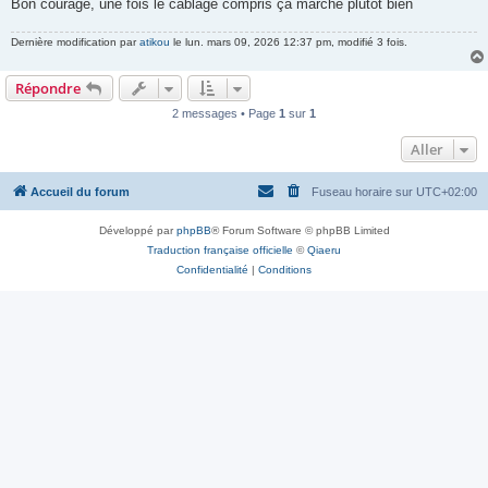
Bon courage, une fois le câblage compris ça marche plutôt bien
Dernière modification par
atikou
le lun. mars 09, 2026 12:37 pm, modifié 3 fois.
Répondre
2 messages • Page
1
sur
1
Aller
Accueil du forum
Fuseau horaire sur
UTC+02:00
Développé par
phpBB
® Forum Software © phpBB Limited
Traduction française officielle
©
Qiaeru
Confidentialité
|
Conditions