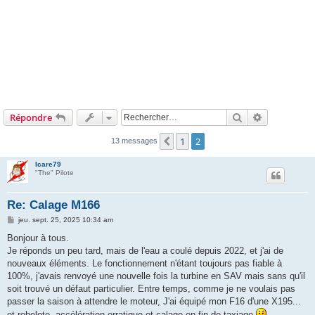
Rechercher
Recherche 
Répondre
1
2
Précédent
13 messages
Icare79
"The" Pilote
Re: Calage M166
M
jeu. sept. 25, 2025 10:34 am
e
s
Bonjour à tous.
s
Je réponds un peu tard, mais de l'eau a coulé depuis 2022, et j'ai de
a
g
nouveaux éléments. Le fonctionnement n'étant toujours pas fiable à
e
100%, j'avais renvoyé une nouvelle fois la turbine en SAV mais sans qu'il
soit trouvé un défaut particulier. Entre temps, comme je ne voulais pas
passer la saison à attendre le moteur, J'ai équipé mon F16 d'une X195...
et rebelote, accélération erratique et calage en fin de taxiage