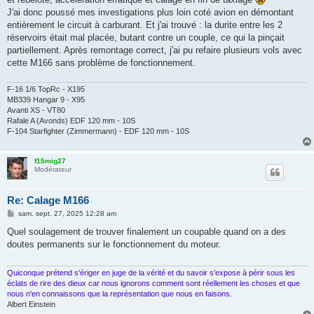
J'ai donc poussé mes investigations plus loin coté avion en démontant
entièrement le circuit à carburant. Et j'ai trouvé : la durite entre les 2
réservoirs était mal placée, butant contre un couple, ce qui la pinçait
partiellement. Après remontage correct, j'ai pu refaire plusieurs vols avec
cette M166 sans problème de fonctionnement.
F-16 1/6 TopRc - X195
MB339 Hangar 9 - X95
Avanti XS - VT80
Rafale A (Avonds) EDF 120 mm - 10S
F-104 Starfighter (Zimmermann) - EDF 120 mm - 10S
f15mig27
Modérateur
Re: Calage M166
M
sam. sept. 27, 2025 12:28 am
e
s
Quel soulagement de trouver finalement un coupable quand on a des
s
doutes permanents sur le fonctionnement du moteur.
a
g
e
Quiconque prétend s'ériger en juge de la vérité et du savoir s'expose à périr sous les
éclats de rire des dieux car nous ignorons comment sont réellement les choses et que
nous n'en connaissons que la représentation que nous en faisons.
Albert Einstein