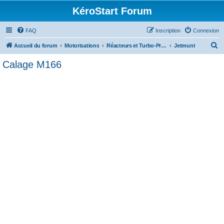
KéroStart Forum
FAQ
Inscription
Connexion
R
Accueil du forum
Motorisations
Réacteurs et Turbo-Propulseurs
Jetmunt
e
Calage M166
c
h
e
r
c
h
e
r