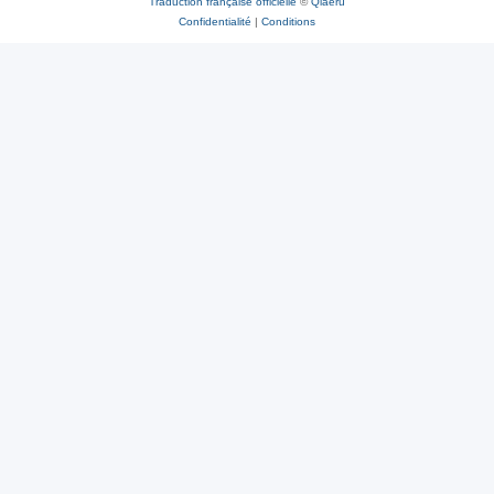
Traduction française officielle
©
Qiaeru
Confidentialité
|
Conditions