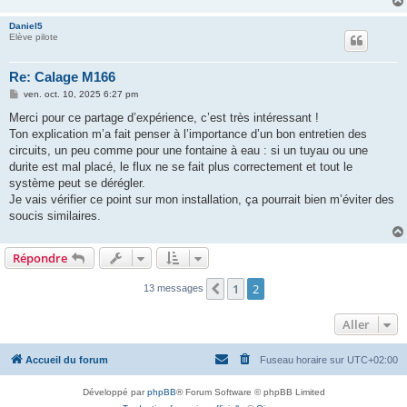
Daniel5
Elève pilote
Re: Calage M166
M
ven. oct. 10, 2025 6:27 pm
e
s
Merci pour ce partage d’expérience, c’est très intéressant !
s
Ton explication m’a fait penser à l’importance d’un bon entretien des
a
g
circuits, un peu comme pour une fontaine à eau : si un tuyau ou une
e
durite est mal placé, le flux ne se fait plus correctement et tout le
système peut se dérégler.
Je vais vérifier ce point sur mon installation, ça pourrait bien m’éviter des
soucis similaires.
Répondre
1
2
Précédent
13 messages
Aller
Accueil du forum
Fuseau horaire sur
UTC+02:00
Développé par
phpBB
® Forum Software © phpBB Limited