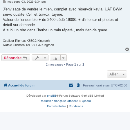
M
mer. sept. 03, 2025 6:34 pm
e
s
J'envisage de vendre le mien, complet avec réservoir kevla, UAT BWM,
s
servo qualité KST et Savox, tuyère.
a
g
Valeur de l'ensemble + de 3400 cédé 1900€. + d'info sur et photos et
e
detail sur demande.
A subi un téro dans l'herbe un train réparé , mais rien de grave
Xcalibur Ripmax K85G2 Kingtech
Rafale Christen 1/9 K85G4 KIngtech
Répondre
2 messages • Page
1
sur
1
Aller
Accueil du forum
Fuseau horaire sur
UTC+02:00
Développé par
phpBB
® Forum Software © phpBB Limited
Traduction française officielle
©
Qiaeru
Confidentialité
|
Conditions