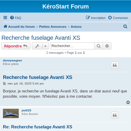
KéroStart Forum
FAQ
Inscription
Connexion
R
Accueil du forum
Petites Annonces
Avions
e
Recherche fuselage Avanti XS
c
Rechercher
Recherche 
Répondre
h
2 messages • Page
1
sur
1
e
donnywagner
r
Elève pilote
c
h
Recherche fuselage Avanti XS
e
M
mer. juil. 16, 2025 5:44 am
e
r
s
Bonjour, je recherche un fuselage Avanti XS, dans un état aussi neuf que
s
possible, voire moyen. N'hésitez pas à me contacter.
a
g
e
jml025
Kéro Burner
Re: Recherche fuselage Avanti XS