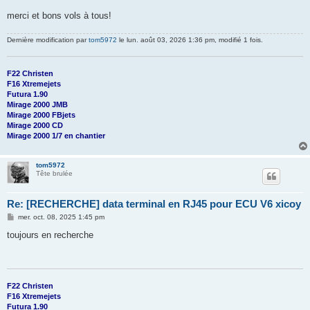
merci et bons vols à tous!
Dernière modification par
tom5972
le lun. août 03, 2026 1:36 pm, modifié 1 fois.
F22 Christen
F16 Xtremejets
Futura 1.90
Mirage 2000 JMB
Mirage 2000 FBjets
Mirage 2000 CD
Mirage 2000 1/7 en chantier
tom5972
Tête brulée
Re: [RECHERCHE] data terminal en RJ45 pour ECU V6 xicoy
M
mer. oct. 08, 2025 1:45 pm
e
s
toujours en recherche
s
a
g
e
F22 Christen
F16 Xtremejets
Futura 1.90