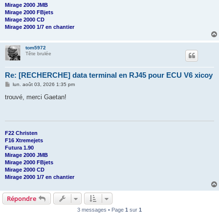
Mirage 2000 JMB
Mirage 2000 FBjets
Mirage 2000 CD
Mirage 2000 1/7 en chantier
tom5972
Tête brulée
Re: [RECHERCHE] data terminal en RJ45 pour ECU V6 xicoy
M
lun. août 03, 2026 1:35 pm
e
s
trouvé, merci Gaetan!
s
a
g
e
F22 Christen
F16 Xtremejets
Futura 1.90
Mirage 2000 JMB
Mirage 2000 FBjets
Mirage 2000 CD
Mirage 2000 1/7 en chantier
Répondre
3 messages • Page
1
sur
1