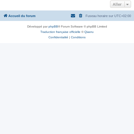
Aller
Accueil du forum
Fuseau horaire sur
UTC+02:00
Développé par
phpBB
® Forum Software © phpBB Limited
Traduction française officielle
©
Qiaeru
Confidentialité
|
Conditions