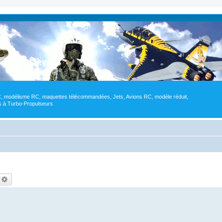
RC, modélisme RC, maquettes télécommandées, Jets, Avions RC, modèle réduit,
res à Turbo-Propulseurs
echercher
Recherche avancée