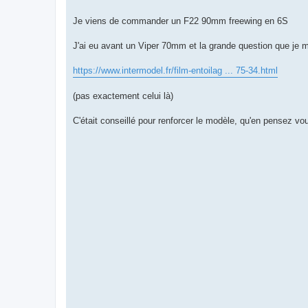
s
a
g
Je viens de commander un F22 90mm freewing en 6S
e
J'ai eu avant un Viper 70mm et la grande question que je me
https://www.intermodel.fr/film-entoilag ... 75-34.html
(pas exactement celui là)
C'était conseillé pour renforcer le modèle, qu'en pensez vo