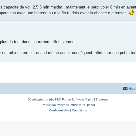
la capacite de vol, 2.5 3 min maxim.. maintenant je peux voler 8 min en aya
araison avec une batterie ou a la fin tu dois avoir la chance d atteriser..
t plus du tout dans les mœurs effectivement ...
er en turbine kero est quand même assez conséquent même sur une petite turbi
Nous
Développé par
phpBB
® Forum Software © phpBB Limited
Traduction française officielle
©
Qiaeru
Confidentialité
|
Conditions