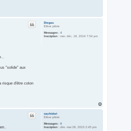
Diegau
Elève pilote
Messages :
4
Inscription :
mer. déc. 18, 2024 7:54 pm
...
lus "solide" aux
a risque d'être coton
H
a
u
oachidori
t
Elève pilote
Messages :
6
en..
Inscription :
dim. mai 28, 2023 2:45 pm