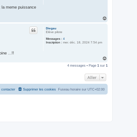
nt la meme puissance
H
a
u
Diegau
t
Elève pilote
Messages :
4
Inscription :
mer. déc. 18, 2024 7:54 pm
ne ...!!
H
a
4 messages • Page
1
sur
1
u
t
Aller
 contacter
Supprimer les cookies
Fuseau horaire sur
UTC+02:00