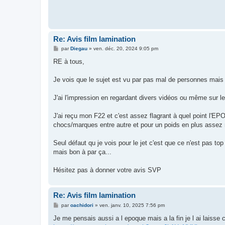
Re: Avis film lamination
M
par
Diegau
»
ven. déc. 20, 2024 9:05 pm
e
s
RE à tous,
s
a
g
Je vois que le sujet est vu par pas mal de personnes mais
e
J'ai l'impression en regardant divers vidéos ou même sur le n
J'ai reçu mon F22 et c'est assez flagrant à quel point l'EPO
chocs/marques entre autre et pour un poids en plus assez n
Seul défaut qu je vois pour le jet c'est que ce n'est pas to
mais bon à par ça...
Hésitez pas à donner votre avis SVP
Re: Avis film lamination
M
par
oachidori
»
ven. janv. 10, 2025 7:56 pm
e
s
Je me pensais aussi a l epoque mais a la fin je l ai laisse
s