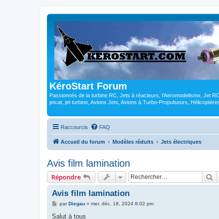
KéroStart Forum
Passionnés de la turbine RC, Jets à réacteurs, l'Aeromodelisme, Jet 
jetcat, jet turbine, Avions Jets, Avions à Turbo-Propulseurs, Hélicoptè
Raccourcis
FAQ
Accueil du forum
Modèles réduits
Jets électriques
Avis film lamination
R
Répondre
Avis film lamination
M
par
Diegau
»
mer. déc. 18, 2024 8:02 pm
e
s
Salut à tous