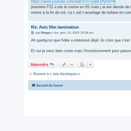
https://www.youtube.com/watch?v=ya6k1HyNVHk
a
g
premiere F22 a ete le meme en 6S mais j ai ete desole de 
e
meme a la fin du vol, ca c est l avantage de turbine en comp
Re: Avis film lamination
M
par
Diegau
»
lun. janv. 13, 2025 10:28 pm
e
s
Ah quelqu'un que l'idée a intéressé déjà! Je crois que c'es
s
a
g
Et oui je veux bien croire mais l'investissement pour pass
e
Répondre
Revenir à « Jets électriques »
Accueil du forum