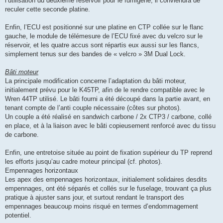
l’utilisation du deuxième réservoir pour le fumigène, il conviendra de
reculer cette seconde platine.
Enfin, l’ECU est positionné sur une platine en CTP collée sur le flanc
gauche, le module de télémesure de l’ECU fixé avec du velcro sur le
réservoir, et les quatre accus sont répartis eux aussi sur les flancs,
simplement tenus sur des bandes de « velcro » 3M Dual Lock.
Bâti moteur
La principale modification concerne l’adaptation du bâti moteur,
initialement prévu pour le K45TP, afin de le rendre compatible avec le
Wren 44TP utilisé. Le bâti fourni a été découpé dans la partie avant, en
tenant compte de l’anti couple nécessaire (côtes sur photos).
Un couple a été réalisé en sandwich carbone / 2x CTP3 / carbone, collé
en place, et à la liaison avec le bâti copieusement renforcé avec du tissu
de carbone.
Enfin, une entretoise située au point de fixation supérieur du TP reprend
les efforts jusqu’au cadre moteur principal (cf. photos).
Empennages horizontaux
Les apex des empennages horizontaux, initialement solidaires desdits
empennages, ont été séparés et collés sur le fuselage, trouvant ça plus
pratique à ajuster sans jour, et surtout rendant le transport des
empennages beaucoup moins risqué en termes d’endommagement
potentiel.