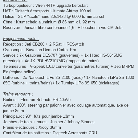
Turbopropulseur : Wren 44TP upgradé kerostart
UAT : Digitech Aerosports Ultimate Airtrap 100 ml
Hélice : SEP “scale” noire 20x14x3 @ 6000 tr/min au sol
Cône : Krumscheid aluminium Ø 85 mm x L 92 mm
Réservoir : Juniaer fibre contenance 1,6 l + bouchon à vis CM Jets
Equipements radio :
Réception : Jeti CB200 + 2 RSat + RCSwitch
Gyroscope : Bavarian Demon Cortex Pro
Servos : 7x Graupner DES707 (gouvernes) + 1x Hitec HS-5645MG
(steering) + 4x JX PDI-HV2107MG (trappes de trains)
Télémesures : V-Speak ECU converter (paramètres turbine) + Jeti MRPM
Ex (régime hélice)
Batteries : 2x Nanotech LiFe 2S 2100 (radio) / 1x Nanotech LiPo 2S 1800
65C (turbine + trains/freins) / 1x Turnigy LiPo 3S 650 (éclairages)
Trains rentrants :
Boitiers : Electron Retracts ER-40eVo
Avant : 100°, steering par palonnier avec coulage automatique, axe de
jambe 8mm
Principaux : 90°, fûts pour jambe 13mm
Jambes de train + roues : Juniaer / Johnny Simoes
Freins électriques : Xicoy 36mm
Contrôleur de trains/freins : Digitech Aerosports CRU