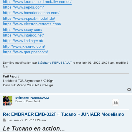
https://www.krumscheid-metallwaren.de/
https://www.sep-ls.com/
https://www.bavariandemon.com/
https://www.vspeak-modell.de/
https://www.electron-retracts.com/
https://www.xicoy.com/
https://www.intairco.net/
https://www.lindinger.at/
http://www.jx-servo.com/
https://www.graupner.com/
Dernière modification par
Stéphane PERUSSAULT
le mer. juin 01, 2022 10:04 am, modifié 7
fois.
Full kéro. !
Lockheed T33 Skymaster / K210g4
Dassault Mirage 2000 AD / K320g4
Stéphane PERUSSAULT
Born to Burn Jet A
Re: EMBRAER EMB-312F « Tucano » JUNIAER Modelismo
M
dim. mai 29, 2022 11:24 am
e
Le Tucano en action...
s
s