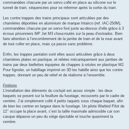
commandées chacune par un servo collé en place au silicone sur le
tunnel de train, séquencées pour se refermer après la sortie du train.
Les contre trappes des trains principaux sont articulées par des
charnières déportées en aluminium de marque Intairco (ref. IAC-250M),
commandées chacune par un servo fixé juste au-dessus d’elle grâce à 3
écrous prisonniers MP Jet M3 choucroutés sur la peau d’extrados. Bien
faire attention à l’encombrement de la jambe de train et de la roue avant
de tout coller en place, mais ça passe sans problème.
Enfin, les trappes pantalon sont elles aussi articulées grâce à deux
charnières plates en pastique, et reliées mécaniquement aux jambes de
trains par deux biellettes équipées de chappes à rotules en plastique M2.
Pour fignoler, un habillage imprimé en 3D les habille ainsi que les contre
trappes, donnant un peu de relief et de réalisme à l’ensemble.
Finitions
L’installation des éléments du cockpit est assez simple : les deux
baquets se posent sur la feuillure du fuselage, recouverts par le cadre de
verrière. J’ai simplement collé 4 petits taquets sous chaque baquet, afin
de bien les centrer en largeur dans le fuselage. Un pilote Warbird Pilot de
12’’ occupe la place avant, c’est la taille maximale admissible car son
casque dépasse un peu du siège éjectable et touche quasiment la
verrière.