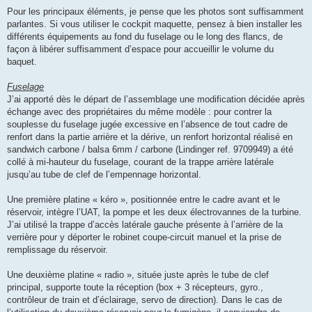
Pour les principaux éléments, je pense que les photos sont suffisamment
parlantes. Si vous utiliser le cockpit maquette, pensez à bien installer les
différents équipements au fond du fuselage ou le long des flancs, de
façon à libérer suffisamment d’espace pour accueillir le volume du
baquet.
Fuselage
J’ai apporté dès le départ de l’assemblage une modification décidée après
échange avec des propriétaires du même modèle : pour contrer la
souplesse du fuselage jugée excessive en l’absence de tout cadre de
renfort dans la partie arrière et la dérive, un renfort horizontal réalisé en
sandwich carbone / balsa 6mm / carbone (Lindinger ref. 9709949) a été
collé à mi-hauteur du fuselage, courant de la trappe arrière latérale
jusqu’au tube de clef de l’empennage horizontal.
Une première platine « kéro », positionnée entre le cadre avant et le
réservoir, intègre l’UAT, la pompe et les deux électrovannes de la turbine.
J’ai utilisé la trappe d’accès latérale gauche présente à l’arrière de la
verrière pour y déporter le robinet coupe-circuit manuel et la prise de
remplissage du réservoir.
Une deuxième platine « radio », située juste après le tube de clef
principal, supporte toute la réception (box + 3 récepteurs, gyro.,
contrôleur de train et d’éclairage, servo de direction). Dans le cas de