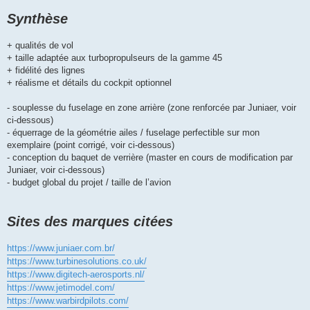
Synthèse
+ qualités de vol
+ taille adaptée aux turbopropulseurs de la gamme 45
+ fidélité des lignes
+ réalisme et détails du cockpit optionnel
- souplesse du fuselage en zone arrière (zone renforcée par Juniaer, voir
ci-dessous)
- équerrage de la géométrie ailes / fuselage perfectible sur mon
exemplaire (point corrigé, voir ci-dessous)
- conception du baquet de verrière (master en cours de modification par
Juniaer, voir ci-dessous)
- budget global du projet / taille de l’avion
Sites des marques citées
https://www.juniaer.com.br/
https://www.turbinesolutions.co.uk/
https://www.digitech-aerosports.nl/
https://www.jetimodel.com/
https://www.warbirdpilots.com/