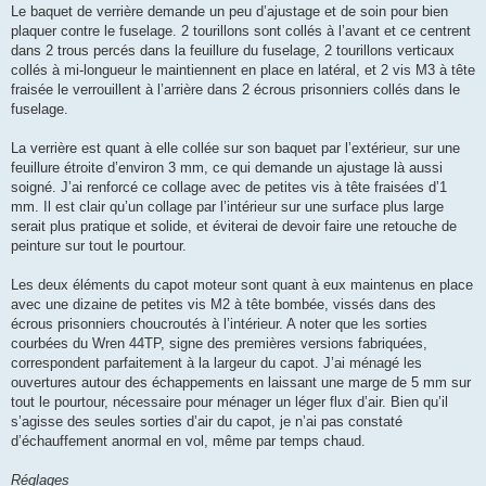
Le baquet de verrière demande un peu d’ajustage et de soin pour bien
plaquer contre le fuselage. 2 tourillons sont collés à l’avant et ce centrent
dans 2 trous percés dans la feuillure du fuselage, 2 tourillons verticaux
collés à mi-longueur le maintiennent en place en latéral, et 2 vis M3 à tête
fraisée le verrouillent à l’arrière dans 2 écrous prisonniers collés dans le
fuselage.
La verrière est quant à elle collée sur son baquet par l’extérieur, sur une
feuillure étroite d’environ 3 mm, ce qui demande un ajustage là aussi
soigné. J’ai renforcé ce collage avec de petites vis à tête fraisées d’1
mm. Il est clair qu’un collage par l’intérieur sur une surface plus large
serait plus pratique et solide, et éviterai de devoir faire une retouche de
peinture sur tout le pourtour.
Les deux éléments du capot moteur sont quant à eux maintenus en place
avec une dizaine de petites vis M2 à tête bombée, vissés dans des
écrous prisonniers choucroutés à l’intérieur. A noter que les sorties
courbées du Wren 44TP, signe des premières versions fabriquées,
correspondent parfaitement à la largeur du capot. J’ai ménagé les
ouvertures autour des échappements en laissant une marge de 5 mm sur
tout le pourtour, nécessaire pour ménager un léger flux d’air. Bien qu’il
s’agisse des seules sorties d’air du capot, je n’ai pas constaté
d’échauffement anormal en vol, même par temps chaud.
Réglages