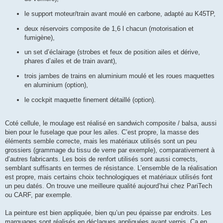
le support moteur/train avant moulé en carbone, adapté au K45TP,
deux réservoirs composite de 1,6 l chacun (motorisation et
fumigène),
un set d’éclairage (strobes et feux de position ailes et dérive,
phares d’ailes et de train avant),
trois jambes de trains en aluminium moulé et les roues maquettes
en aluminium (option),
le cockpit maquette finement détaillé (option).
Coté cellule, le moulage est réalisé en sandwich composite / balsa, aussi
bien pour le fuselage que pour les ailes. C’est propre, la masse des
éléments semble correcte, mais les matériaux utilisés sont un peu
grossiers (grammage du tissu de verre par exemple), comparativement à
d’autres fabricants. Les bois de renfort utilisés sont aussi corrects,
semblant suffisants en termes de résistance. L’ensemble de la réalisation
est propre, mais certains choix technologiques et matériaux utilisés font
un peu datés. On trouve une meilleure qualité aujourd’hui chez PariTech
ou CARF, par exemple.
La peinture est bien appliquée, bien qu’un peu épaisse par endroits. Les
marquages sont réalisés en déclaques appliquées avant vernis. Ça en