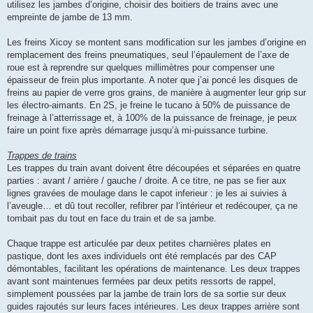
utilisez les jambes d’origine, choisir des boitiers de trains avec une
empreinte de jambe de 13 mm.
Les freins Xicoy se montent sans modification sur les jambes d’origine en
remplacement des freins pneumatiques, seul l’épaulement de l’axe de
roue est à reprendre sur quelques millimètres pour compenser une
épaisseur de frein plus importante. A noter que j’ai poncé les disques de
freins au papier de verre gros grains, de manière à augmenter leur grip sur
les électro-aimants. En 2S, je freine le tucano à 50% de puissance de
freinage à l’atterrissage et, à 100% de la puissance de freinage, je peux
faire un point fixe après démarrage jusqu’à mi-puissance turbine.
Trappes de trains
Les trappes du train avant doivent être découpées et séparées en quatre
parties : avant / arrière / gauche / droite. A ce titre, ne pas se fier aux
lignes gravées de moulage dans le capot inferieur : je les ai suivies à
l’aveugle… et dû tout recoller, refibrer par l’intérieur et redécouper, ça ne
tombait pas du tout en face du train et de sa jambe.
Chaque trappe est articulée par deux petites charnières plates en
pastique, dont les axes individuels ont été remplacés par des CAP
démontables, facilitant les opérations de maintenance. Les deux trappes
avant sont maintenues fermées par deux petits ressorts de rappel,
simplement poussées par la jambe de train lors de sa sortie sur deux
guides rajoutés sur leurs faces intérieures. Les deux trappes arrière sont