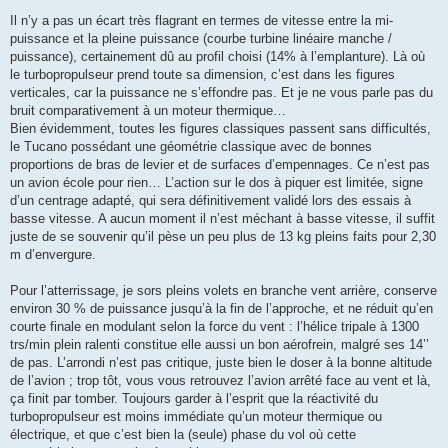
Il n’y a pas un écart très flagrant en termes de vitesse entre la mi-
puissance et la pleine puissance (courbe turbine linéaire manche /
puissance), certainement dû au profil choisi (14% à l’emplanture). Là où
le turbopropulseur prend toute sa dimension, c’est dans les figures
verticales, car la puissance ne s’effondre pas. Et je ne vous parle pas du
bruit comparativement à un moteur thermique…
Bien évidemment, toutes les figures classiques passent sans difficultés,
le Tucano possédant une géométrie classique avec de bonnes
proportions de bras de levier et de surfaces d’empennages. Ce n’est pas
un avion école pour rien… L’action sur le dos à piquer est limitée, signe
d’un centrage adapté, qui sera définitivement validé lors des essais à
basse vitesse. A aucun moment il n’est méchant à basse vitesse, il suffit
juste de se souvenir qu’il pèse un peu plus de 13 kg pleins faits pour 2,30
m d’envergure.
Pour l’atterrissage, je sors pleins volets en branche vent arrière, conserve
environ 30 % de puissance jusqu’à la fin de l’approche, et ne réduit qu’en
courte finale en modulant selon la force du vent : l’hélice tripale à 1300
trs/min plein ralenti constitue elle aussi un bon aérofrein, malgré ses 14’’
de pas. L’arrondi n’est pas critique, juste bien le doser à la bonne altitude
de l’avion ; trop tôt, vous vous retrouvez l’avion arrêté face au vent et là,
ça finit par tomber. Toujours garder à l’esprit que la réactivité du
turbopropulseur est moins immédiate qu’un moteur thermique ou
électrique, et que c’est bien la (seule) phase du vol où cette