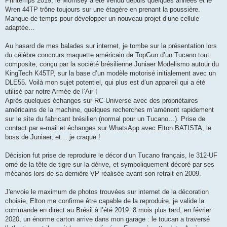
Printemps 2019, le Morrisey a été vendu depuis quelques années et le
Wren 44TP trône toujours sur une étagère en prenant la poussière.
Manque de temps pour développer un nouveau projet d’une cellule
adaptée…
Au hasard de mes balades sur internet, je tombe sur la présentation lors
du célèbre concours maquette américain de TopGun d’un Tucano tout
composite, conçu par la société brésilienne Juniaer Modelismo autour du
KingTech K45TP, sur la base d’un modèle motorisé initialement avec un
DLE55. Voilà mon sujet potentiel, qui plus est d’un appareil qui a été
utilisé par notre Armée de l’Air !
Après quelques échanges sur RC-Universe avec des propriétaires
américains de la machine, quelques recherches m’amènent rapidement
sur le site du fabricant brésilien (normal pour un Tucano…). Prise de
contact par e-mail et échanges sur WhatsApp avec Elton BATISTA, le
boss de Juniaer, et… je craque !
Décision fut prise de reproduire le décor d’un Tucano français, le 312-UF
orné de la tête de tigre sur la dérive, et symboliquement décoré par ses
mécanos lors de sa dernière VP réalisée avant son retrait en 2009.
J'envoie le maximum de photos trouvées sur internet de la décoration
choisie, Elton me confirme être capable de la reproduire, je valide la
commande en direct au Brésil à l’été 2019. 8 mois plus tard, en février
2020, un énorme carton arrive dans mon garage : le toucan a traversé