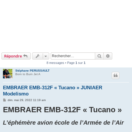
Rechercher
Recherche 
Répondre
8 messages • Page
1
sur
1
Stéphane PERUSSAULT
Born to Burn Jet A
EMBRAER EMB-312F « Tucano » JUNIAER
Modelismo
M
dim. mai 29, 2022 11:19 am
e
EMBRAER EMB-312F « Tucano »
s
s
a
g
L’éphémère avion école de l’Armée de l’Air
e