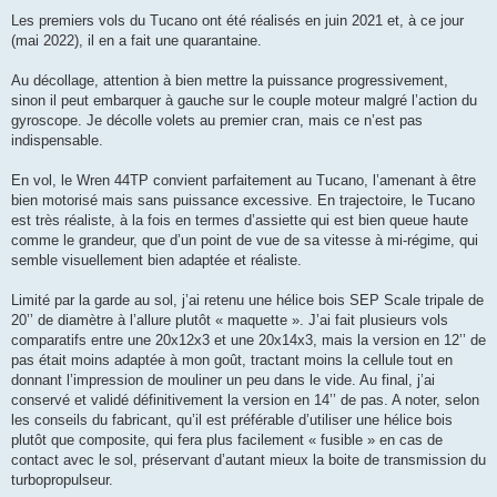
Les premiers vols du Tucano ont été réalisés en juin 2021 et, à ce jour
(mai 2022), il en a fait une quarantaine.
Au décollage, attention à bien mettre la puissance progressivement,
sinon il peut embarquer à gauche sur le couple moteur malgré l’action du
gyroscope. Je décolle volets au premier cran, mais ce n’est pas
indispensable.
En vol, le Wren 44TP convient parfaitement au Tucano, l’amenant à être
bien motorisé mais sans puissance excessive. En trajectoire, le Tucano
est très réaliste, à la fois en termes d’assiette qui est bien queue haute
comme le grandeur, que d’un point de vue de sa vitesse à mi-régime, qui
semble visuellement bien adaptée et réaliste.
Limité par la garde au sol, j’ai retenu une hélice bois SEP Scale tripale de
20’’ de diamètre à l’allure plutôt « maquette ». J’ai fait plusieurs vols
comparatifs entre une 20x12x3 et une 20x14x3, mais la version en 12’’ de
pas était moins adaptée à mon goût, tractant moins la cellule tout en
donnant l’impression de mouliner un peu dans le vide. Au final, j’ai
conservé et validé définitivement la version en 14’’ de pas. A noter, selon
les conseils du fabricant, qu’il est préférable d’utiliser une hélice bois
plutôt que composite, qui fera plus facilement « fusible » en cas de
contact avec le sol, préservant d’autant mieux la boite de transmission du
turbopropulseur.