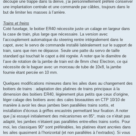
découpé une trappe dans la dérive, j’ai personnellement préféré conserver
une implantation centrale et une commande par câbles, toujours dans le
but de limiter les masses à l’arrière.
Trains et freins
Coté fuselage, le boitier ER40 nécessite juste un calage en largeur dans
la case de train, plus large que nécessaire. La version avec
l’accouplement automatique du steering rentre intégralement dans le
capot, avec le servo de commande installé latéralement sur le support de
train, sans que rien ne dépasse. Seule une patte du servo de taille
standard qui touchait le capot a été rognée. A noter que le diamètre de
l’axe de rotation de la jambe de train est de 8mm chez Electron, ce qui
nécessite de le baguer avec un morceau de tube de 10x8, la jambe
fournie étant percée en 10 mm.
Quelques modifications mineures dans les ailes dues au changement des
boitiers de trains : adaptation des platines de trains principaux à la
dimension des boitiers ER40, légèrement plus petits que ceux d’origine,
léger calage des boitiers avec des cales biseautées en CTP 10/10 de
manière à avoir les deux jambes bien parallèles trains sortis, et
installation d’écrous à griffes encastrés permettant leur fixation. A noter
que j’ai essayé initialement des mécanismes en 85°, mais ce n’était pas
adapté, les jambes n’étaient pas parallèles entre-elles trains sortis. Pour
moi, les classiques 90° sont préférables, les platines étant ancrées dans
les ailes quasiment à l’horizontal (et non parallèles à l’extrados). Si vous