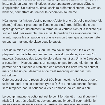
jette, mais un examen minutieux laisse apparaitre quelques défauts
d’application. Un puriste du détail choisira préférentiellement une version
blanche, permettant de réaliser la décoration soi-même.
Néanmoins, la finition d’usine permet d’obtenir une très belle machine (cf.
photos), d’autant plus que ce Tucano est plutôt très fidèles dans ses
lignes générales, notamment la forme de la verrière bien plus réaliste que
sur le CARF par exemple, mais aussi la position très avancée du train
avant, impossible à reproduire sur une version thermique au moteur tête
en bas par manque de place sous le capot.
Lors de la mise en croix, j’ai eu une mauvaise surprise : les ailes ne
plaquent pas parfaitement sur les karmans du fuselage, à cause d’un
mauvais équerrage des tubes de clefs dans les ailes. Difficile à résoudre
à posteriori… Heureusement, un serrage un peu fort des vis de maintien
permet de solutionner le problème et d’amener les nervures au contact,
mais ça fait un peu désordre et ce n’est mécaniquement pas très
orthodoxe !
Coté accessoires, le réservoir est très bien moulé, ne fuit pas, et sera
utilisé tel quel, seul le bouchon type « DuBro » en caoutchouc écrasé
sera remplacé par un bouchon à vis à l’embase collée sur la fibre.
Le cockpit maquette optionnel est le point fort du kit : magnifiquement
réalisé, il est très détaillé et devient presque impératif pour habiller le
grand espace disponible sous la verrière. En standard, un simple