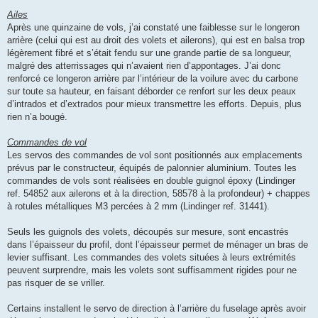
Ailes
Après une quinzaine de vols, j’ai constaté une faiblesse sur le longeron
arrière (celui qui est au droit des volets et ailerons), qui est en balsa trop
légèrement fibré et s’était fendu sur une grande partie de sa longueur,
malgré des atterrissages qui n’avaient rien d’appontages. J’ai donc
renforcé ce longeron arrière par l’intérieur de la voilure avec du carbone
sur toute sa hauteur, en faisant déborder ce renfort sur les deux peaux
d’intrados et d’extrados pour mieux transmettre les efforts. Depuis, plus
rien n’a bougé.
Commandes de vol
Les servos des commandes de vol sont positionnés aux emplacements
prévus par le constructeur, équipés de palonnier aluminium. Toutes les
commandes de vols sont réalisées en double guignol époxy (Lindinger
ref. 54852 aux ailerons et à la direction, 58578 à la profondeur) + chappes
à rotules métalliques M3 percées à 2 mm (Lindinger ref. 31441).
Seuls les guignols des volets, découpés sur mesure, sont encastrés
dans l’épaisseur du profil, dont l’épaisseur permet de ménager un bras de
levier suffisant. Les commandes des volets situées à leurs extrémités
peuvent surprendre, mais les volets sont suffisamment rigides pour ne
pas risquer de se vriller.
Certains installent le servo de direction à l’arrière du fuselage après avoir