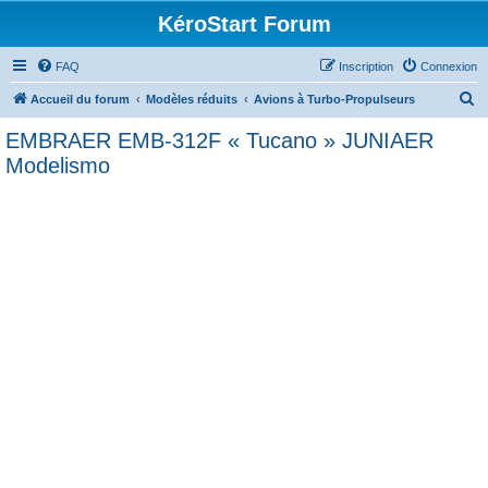
KéroStart Forum
FAQ
Inscription
Connexion
R
Accueil du forum
Modèles réduits
Avions à Turbo-Propulseurs
e
EMBRAER EMB-312F « Tucano » JUNIAER
c
Modelismo
h
e
r
c
h
e
r