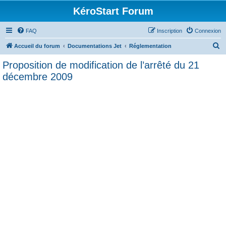
KéroStart Forum
FAQ
Inscription
Connexion
R
Accueil du forum
Documentations Jet
Réglementation
e
Proposition de modification de l’arrêté du 21
c
décembre 2009
h
e
r
c
h
e
r