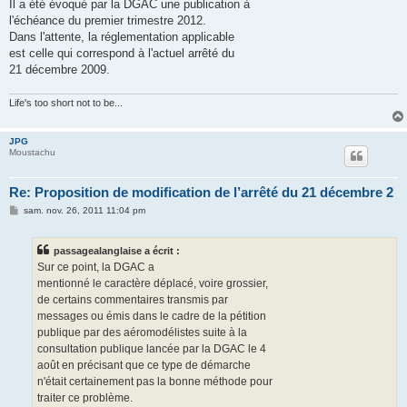
Il a été évoqué par la DGAC une publication à
l'échéance du premier trimestre 2012.
Dans l'attente, la réglementation applicable
est celle qui correspond à l'actuel arrêté du
21 décembre 2009.
Life's too short not to be...
JPG
Moustachu
Re: Proposition de modification de l’arrêté du 21 décembre 2
M
sam. nov. 26, 2011 11:04 pm
e
s
s
passagealanglaise a écrit :
a
g
Sur ce point, la DGAC a
e
mentionné le caractère déplacé, voire grossier,
de certains commentaires transmis par
messages ou émis dans le cadre de la pétition
publique par des aéromodélistes suite à la
consultation publique lancée par la DGAC le 4
août en précisant que ce type de démarche
n'était certainement pas la bonne méthode pour
traiter ce problème.