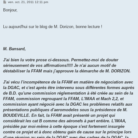
M
ven. oct. 21, 2011 12:11 pm
e
s
Bonjour,
s
a
g
e
Lu aujourd'hui sur le blog de M. Dorizon, bonne lecture !
M. Bansard,
J'ai bien lu votre prose ci-dessous. Permettez-moi de douter
sérieusement de vos affirmations!!!!! Je n'ai aucun motif de
déstabiliser la FFAM mais j'approuve la démarche de M. DORIZON.
J'ai vécu l'incompétence de la FFAM en matière de négociation avec
la DGAC, et c'est après être intervenu sous différentes formes auprès
de B.D. qu'une commission réglementation à été créée au sein de la
FFAM, commission regroupant la FFAM, L'IMAA et Mach 2,2, et
commission ayant négocié avec la DGAC les problèmes relatifs aux
présentations publiques d'aeromodeles sous la présidence de M.
BOUDEVILLE. En fait, la FFAM avait présenté un projet qui
considérait les cat B comme des aéronefs à part entière. L'IMAA,
présidée par moi-même à cette époque s'est fortement insurgée
contre ce projet et à donc obtenu gain de cause sur le principe lors
d'une réunion au sein de la DGAC avec des cadres de la DGAC, la