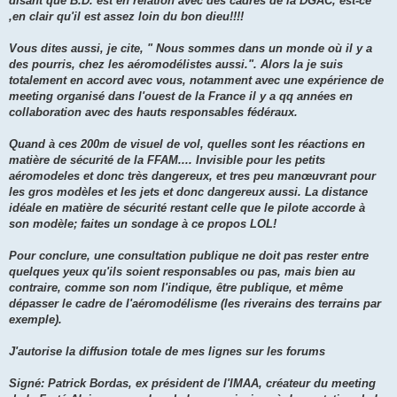
disant que B.D. est en relation avec des cadres de la DGAC, est-ce
,en clair qu'il est assez loin du bon dieu!!!!
Vous dites aussi, je cite, " Nous sommes dans un monde où il y a
des pourris, chez les aéromodélistes aussi.". Alors la je suis
totalement en accord avec vous, notamment avec une expérience de
meeting organisé dans l'ouest de la France il y a qq années en
collaboration avec des hauts responsables fédéraux.
Quand à ces 200m de visuel de vol, quelles sont les réactions en
matière de sécurité de la FFAM.... Invisible pour les petits
aéromodeles et donc très dangereux, et tres peu manœuvrant pour
les gros modèles et les jets et donc dangereux aussi. La distance
idéale en matière de sécurité restant celle que le pilote accorde à
son modèle; faites un sondage à ce propos LOL!
Pour conclure, une consultation publique ne doit pas rester entre
quelques yeux qu'ils soient responsables ou pas, mais bien au
contraire, comme son nom l'indique, être publique, et même
dépasser le cadre de l'aéromodélisme (les riverains des terrains par
exemple).
J'autorise la diffusion totale de mes lignes sur les forums
Signé: Patrick Bordas, ex président de l'IMAA, créateur du meeting