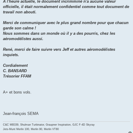
A l'heure actuelle, le document incrimminé n'a aucune valeur
officielle, il était normalement confidentiel comme tout document de
travail non abouti.
Merci de communiquer avec le plus grand nombre pour que chacun
garde son calme !
Nous sommes dans un monde où il y a des pourris, chez les
aéromodélistes aussi.
René, merci de faire suivre vers Jeff et autres aéromodélistes
inquiets.
Cordialement
C. BANSARD
Trésorier FFAM
A+ et bons vols.
Jean-françois SEMA
C&C MB339, Shulman Turbinator, Graupner Inspiration, GJC F-4D Skyray
Jets-Munt Merlin 100, Merlin 90, Merlin VT80