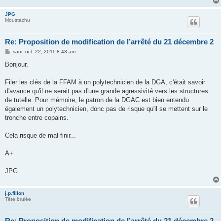
JPG
Moustachu
Re: Proposition de modification de l’arrêté du 21 décembre 2
M
sam. oct. 22, 2011 8:43 am
e
s
Bonjour,
s
a
g
Filer les clés de la FFAM à un polytechnicien de la DGA, c'était savoir
e
d'avance qu'il ne serait pas d'une grande agressivité vers les structures
de tutelle. Pour mémoire, le patron de la DGAC est bien entendu
également un polytechnicien, donc pas de risque qu'il se mettent sur le
tronche entre copains.
Cela risque de mal finir...
A+
JPG
j.p.fillon
Tête brulée
Re: Proposition de modification de l’arrêté du 21 décembre 2