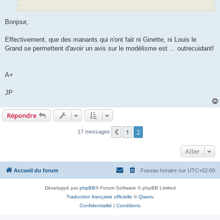
.
Bonjour,
Effectivement, que des manants qui n'ont fait ni Ginette, ni Louis le
Grand se permettent d'avoir un avis sur le modélisme est ... outrecuidant!
A+
JP
Répondre
1
2
Précédent
17 messages
Aller
Accueil du forum
Fuseau horaire sur
UTC+02:00
Développé par
phpBB
® Forum Software © phpBB Limited
Traduction française officielle
©
Qiaeru
Confidentialité
|
Conditions