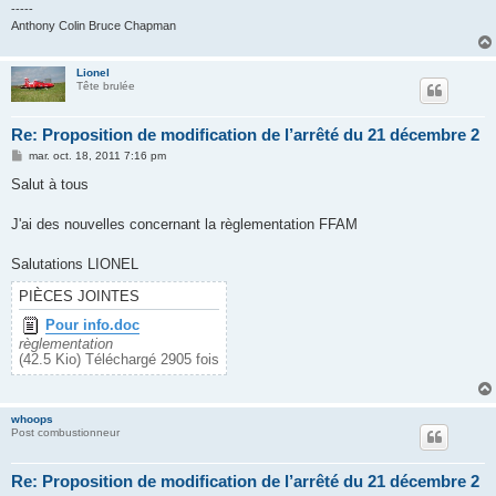
-----
Anthony Colin Bruce Chapman
Lionel
Tête brulée
Re: Proposition de modification de l’arrêté du 21 décembre 2
M
mar. oct. 18, 2011 7:16 pm
e
s
Salut à tous
s
a
g
J'ai des nouvelles concernant la règlementation FFAM
e
Salutations LIONEL
PIÈCES JOINTES
Pour info.doc
règlementation
(42.5 Kio) Téléchargé 2905 fois
whoops
Post combustionneur
Re: Proposition de modification de l’arrêté du 21 décembre 2