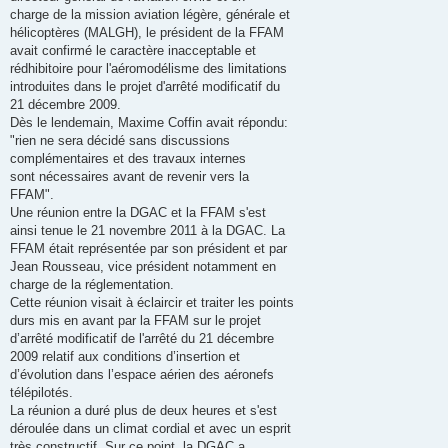
charge de la mission aviation légère, générale et
hélicoptères (MALGH), le président de la FFAM
avait confirmé le caractère inacceptable et
rédhibitoire pour l'aéromodélisme des limitations
introduites dans le projet d'arrêté modificatif du
21 décembre 2009.
Dès le lendemain, Maxime Coffin avait répondu:
"rien ne sera décidé sans discussions
complémentaires et des travaux internes
sont nécessaires avant de revenir vers la
FFAM".
Une réunion entre la DGAC et la FFAM s'est
ainsi tenue le 21 novembre 2011 à la DGAC. La
FFAM était représentée par son président et par
Jean Rousseau, vice président notamment en
charge de la réglementation.
Cette réunion visait à éclaircir et traiter les points
durs mis en avant par la FFAM sur le projet
d’arrêté modificatif de l'arrêté du 21 décembre
2009 relatif aux conditions d’insertion et
d’évolution dans l’espace aérien des aéronefs
télépilotés.
La réunion a duré plus de deux heures et s'est
déroulée dans un climat cordial et avec un esprit
très constructif. Sur ce point, la DGAC a