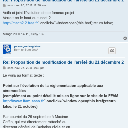
M
sam. nov. 26, 2011 11:26 am
e
s
Voilà ci-joint l'évolution de ce fameux projet .
s
Verra-t-on le bout du tunnel ?
a
g
http://mach2.2.free.fr
" onclick="window.open(this.href);return false;
e
Mirage 2000 " AD" , Xicoy 132
passagealanglaise
Born to Burn Jet A
Re: Proposition de modification de l’arrêté du 21 décembre 2
M
sam. nov. 26, 2011 1:48 pm
e
s
Le voilà au format texte :
s
a
g
Point sur l'évolution de la réglementation applicable aux
e
aéromodèles
(complément au point détaillé mis en ligne sur le site de la FFAM
http://www.ffam.asso.fr
" onclick="window.open(this.href);return
false; le 21 octobre)
Par courriel du 26 septembre à Maxime
Coffin, qui est directement rattaché au
directeur général de l'aviation civile et en