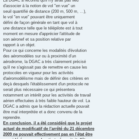
La DGAC a reconnu qu'il n'y avait pas lieu
d'associer à la notion de vol "en vue" un
seuil quantifié de distance (200 m, 500 m, …),
le vol "en vue" pouvant être uniquement
défini de façon générale en tant que vol à
une distance telle que le télépilote est à tout
moment en mesure d'apprécier l'attitude de
son aéronef et sa position relative par
rapport à un objet.
Pour ce qui concerne les modalités d'évolution
des aéromodèles sur ou à proximité d’un
aérodrome, la DGAC a très clairement précisé
qu'il ne s'agissait pas de remettre en cause les
protocoles en vigueur pour les activités
d'aéromodélisme mais de définir des critères en
deçà desquels l'établissement d'un protocole ne
serait plus nécessaire ce qui présentera
notamment un intérêt pour les activités de travail
aérien effectuées à très faible hauteur de vol. La
DGAC a admis que la rédaction actuelle pouvait
être mal interprétée et a donc convenu de la
reprendre.
En conclusion, il a été considéré que le projet
actuel de modificatif de l'arrêté du 21 décembre
2009 ne pouvait effectivement pas en l'état être