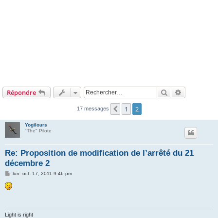
Rechercher
Recherche 
Répondre
1
2
Précédent
17 messages
Yogilours
"The" Pilote
Re: Proposition de modification de l’arrêté du 21
décembre 2
M
lun. oct. 17, 2011 9:46 pm
e
s
s
a
g
e
Light is right