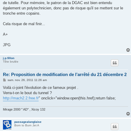
de tutelle. Pour mémoire, le patron de la DGAC est bien entendu
également un polytechnicien, donc pas de risque qu'il se mettent sur le
tronche entre copains.
Cela risque de mal finir...
A+
JPG
j.p.fillon
Tête brulée
Re: Proposition de modification de l’arrêté du 21 décembre 2
M
sam. nov. 26, 2011 11:26 am
e
s
Voilà ci-joint l'évolution de ce fameux projet .
s
Verra-t-on le bout du tunnel ?
a
g
http://mach2.2.free.fr
" onclick="window.open(this.href);return false;
e
Mirage 2000 " AD" , Xicoy 132
passagealanglaise
Born to Burn Jet A