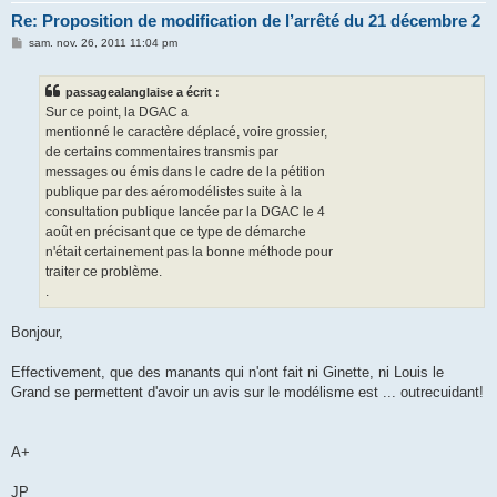
Re: Proposition de modification de l’arrêté du 21 décembre 2
M
sam. nov. 26, 2011 11:04 pm
e
s
s
passagealanglaise a écrit :
a
g
Sur ce point, la DGAC a
e
mentionné le caractère déplacé, voire grossier,
de certains commentaires transmis par
messages ou émis dans le cadre de la pétition
publique par des aéromodélistes suite à la
consultation publique lancée par la DGAC le 4
août en précisant que ce type de démarche
n'était certainement pas la bonne méthode pour
traiter ce problème.
.
Bonjour,
Effectivement, que des manants qui n'ont fait ni Ginette, ni Louis le
Grand se permettent d'avoir un avis sur le modélisme est ... outrecuidant!
A+
JP