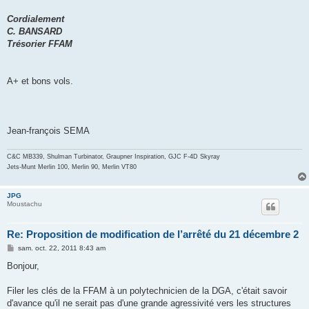
Cordialement
C. BANSARD
Trésorier FFAM
A+ et bons vols.
Jean-françois SEMA
C&C MB339, Shulman Turbinator, Graupner Inspiration, GJC F-4D Skyray
Jets-Munt Merlin 100, Merlin 90, Merlin VT80
JPG
Moustachu
Re: Proposition de modification de l’arrêté du 21 décembre 2
M
sam. oct. 22, 2011 8:43 am
e
s
Bonjour,
s
a
g
Filer les clés de la FFAM à un polytechnicien de la DGA, c'était savoir
e
d'avance qu'il ne serait pas d'une grande agressivité vers les structures