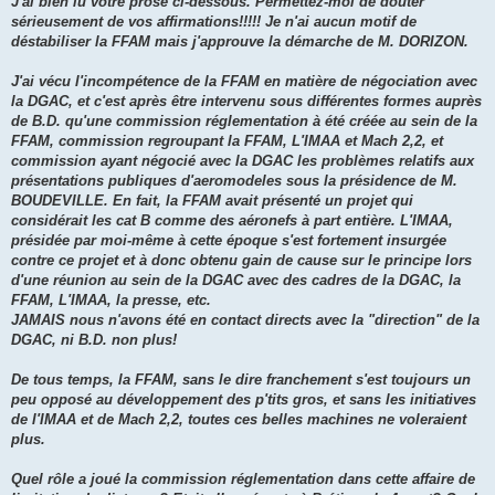
J'ai bien lu votre prose ci-dessous. Permettez-moi de douter
sérieusement de vos affirmations!!!!! Je n'ai aucun motif de
déstabiliser la FFAM mais j'approuve la démarche de M. DORIZON.
J'ai vécu l'incompétence de la FFAM en matière de négociation avec
la DGAC, et c'est après être intervenu sous différentes formes auprès
de B.D. qu'une commission réglementation à été créée au sein de la
FFAM, commission regroupant la FFAM, L'IMAA et Mach 2,2, et
commission ayant négocié avec la DGAC les problèmes relatifs aux
présentations publiques d'aeromodeles sous la présidence de M.
BOUDEVILLE. En fait, la FFAM avait présenté un projet qui
considérait les cat B comme des aéronefs à part entière. L'IMAA,
présidée par moi-même à cette époque s'est fortement insurgée
contre ce projet et à donc obtenu gain de cause sur le principe lors
d'une réunion au sein de la DGAC avec des cadres de la DGAC, la
FFAM, L'IMAA, la presse, etc.
JAMAIS nous n'avons été en contact directs avec la "direction" de la
DGAC, ni B.D. non plus!
De tous temps, la FFAM, sans le dire franchement s'est toujours un
peu opposé au développement des p'tits gros, et sans les initiatives
de l'IMAA et de Mach 2,2, toutes ces belles machines ne voleraient
plus.
Quel rôle a joué la commission réglementation dans cette affaire de