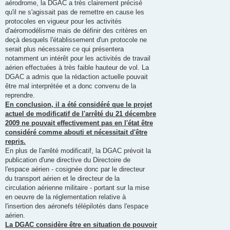
aérodrome, la DGAC a très clairement précisé
qu'il ne s'agissait pas de remettre en cause les
protocoles en vigueur pour les activités
d'aéromodélisme mais de définir des critères en
deçà desquels l'établissement d'un protocole ne
serait plus nécessaire ce qui présentera
notamment un intérêt pour les activités de travail
aérien effectuées à très faible hauteur de vol. La
DGAC a admis que la rédaction actuelle pouvait
être mal interprétée et a donc convenu de la
reprendre.
En conclusion, il a été considéré que le projet
actuel de modificatif de l'arrêté du 21 décembre
2009 ne pouvait effectivement pas en l'état être
considéré comme abouti et nécessitait d'être
repris.
En plus de l'arrêté modificatif, la DGAC prévoit la
publication d'une directive du Directoire de
l'espace aérien - cosignée donc par le directeur
du transport aérien et le directeur de la
circulation aérienne militaire - portant sur la mise
en oeuvre de la réglementation relative à
l'insertion des aéronefs télépilotés dans l'espace
aérien.
La DGAC considère être en situation de pouvoir