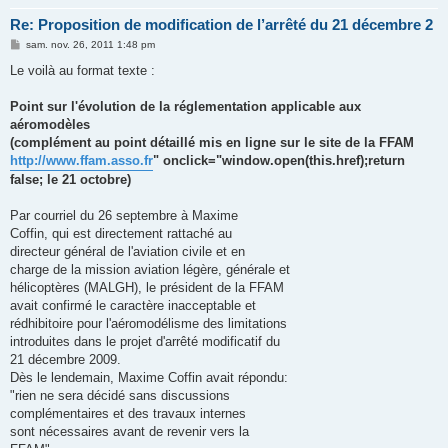
Re: Proposition de modification de l’arrêté du 21 décembre 2
M
sam. nov. 26, 2011 1:48 pm
e
s
Le voilà au format texte :
s
a
g
Point sur l'évolution de la réglementation applicable aux
e
aéromodèles
(complément au point détaillé mis en ligne sur le site de la FFAM
http://www.ffam.asso.fr
" onclick="window.open(this.href);return
false; le 21 octobre)
Par courriel du 26 septembre à Maxime
Coffin, qui est directement rattaché au
directeur général de l'aviation civile et en
charge de la mission aviation légère, générale et
hélicoptères (MALGH), le président de la FFAM
avait confirmé le caractère inacceptable et
rédhibitoire pour l'aéromodélisme des limitations
introduites dans le projet d'arrêté modificatif du
21 décembre 2009.
Dès le lendemain, Maxime Coffin avait répondu:
"rien ne sera décidé sans discussions
complémentaires et des travaux internes
sont nécessaires avant de revenir vers la