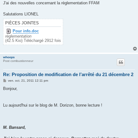
g
J'ai des nouvelles concernant la règlementation FFAM
e
Salutations LIONEL
PIÈCES JOINTES
Pour info.doc
règlementation
(42.5 Kio) Téléchargé 2912 fois
whoops
Post combustionneur
Re: Proposition de modification de l’arrêté du 21 décembre 2
M
ven. oct. 21, 2011 12:11 pm
e
s
Bonjour,
s
a
g
e
Lu aujourd'hui sur le blog de M. Dorizon, bonne lecture !
M. Bansard,