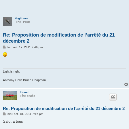
Yogilours
"The" Pilote
Re: Proposition de modification de l’arrêté du 21
décembre 2
M
lun. oct. 17, 2011 9:46 pm
e
s
s
a
g
e
Light is right
-----
Anthony Colin Bruce Chapman
Lionel
Tête brulée
Re: Proposition de modification de l’arrêté du 21 décembre 2
M
mar. oct. 18, 2011 7:16 pm
e
s
Salut à tous
s
a