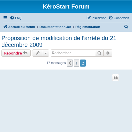
KéroStart Forum
FAQ
Inscription
Connexion
R
Accueil du forum
Documentations Jet
Réglementation
e
Proposition de modification de l’arrêté du 21
c
décembre 2009
h
Rechercher
Recherche 
Répondre
e
r
1
2
Précédent
17 messages
c
h
e
r