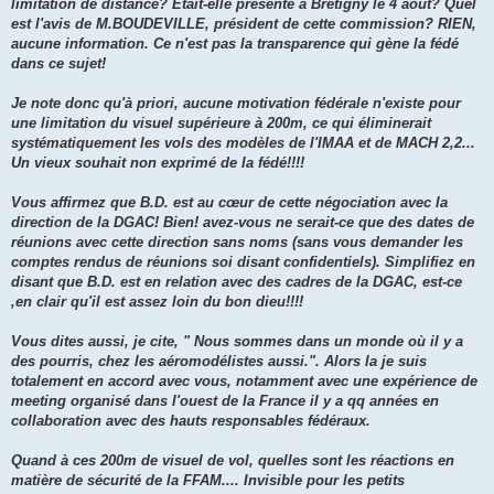
limitation de distance? Etait-elle présente à Brétigny le 4 aout? Quel
est l'avis de M.BOUDEVILLE, président de cette commission? RIEN,
aucune information. Ce n'est pas la transparence qui gène la fédé
dans ce sujet!
Je note donc qu'à priori, aucune motivation fédérale n'existe pour
une limitation du visuel supérieure à 200m, ce qui éliminerait
systématiquement les vols des modèles de l'IMAA et de MACH 2,2...
Un vieux souhait non exprimé de la fédé!!!!
Vous affirmez que B.D. est au cœur de cette négociation avec la
direction de la DGAC! Bien! avez-vous ne serait-ce que des dates de
réunions avec cette direction sans noms (sans vous demander les
comptes rendus de réunions soi disant confidentiels). Simplifiez en
disant que B.D. est en relation avec des cadres de la DGAC, est-ce
,en clair qu'il est assez loin du bon dieu!!!!
Vous dites aussi, je cite, " Nous sommes dans un monde où il y a
des pourris, chez les aéromodélistes aussi.". Alors la je suis
totalement en accord avec vous, notamment avec une expérience de
meeting organisé dans l'ouest de la France il y a qq années en
collaboration avec des hauts responsables fédéraux.
Quand à ces 200m de visuel de vol, quelles sont les réactions en
matière de sécurité de la FFAM.... Invisible pour les petits