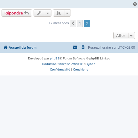
Répondre
1
2
Précédent
17 messages
Aller
Accueil du forum
Fuseau horaire sur
UTC+02:00
Développé par
phpBB
® Forum Software © phpBB Limited
Traduction française officielle
©
Qiaeru
Confidentialité
|
Conditions