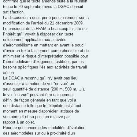
confirmé que le texte amendé suite à la réunion
tenue le 20 septembre avec la DGAC donnait
satisfaction.
La discussion a donc porté principalement sur la
modification de l’arrêté du 21 décembre 2009.
Le président de la FFAM a beaucoup insisté sur
l'intérêt qu'il voyait à disposer d'un texte
uniquement applicable aux activités
d'aéromodélisme en mettant en avant le souci
d'avoir un texte facilement compréhensible et de
minimiser le risque d'interprétation possible pour
l'aéromodélisme d'exigences justifiées par les
besoins spécifiques liés aux activités de travail
aérien.
La DGAC a reconnu qu'il n'y avait pas lieu
d'associer à la notion de vol "en vue" un
seuil quantifié de distance (200 m, 500 m, …),
le vol "en vue" pouvant être uniquement
défini de façon générale en tant que vol à
une distance telle que le télépilote est à tout
moment en mesure d'apprécier l'attitude de
son aéronef et sa position relative par
rapport à un objet.
Pour ce qui concerne les modalités d'évolution
des aéromodèles sur ou à proximité d’un