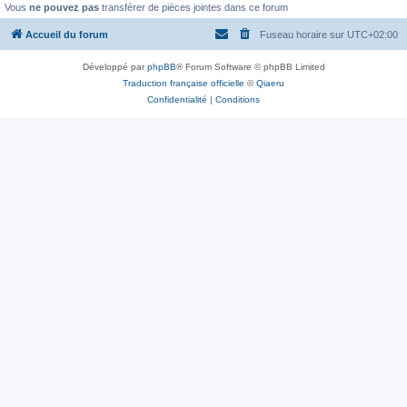
Vous
ne pouvez pas
transférer de pièces jointes dans ce forum
Accueil du forum
Fuseau horaire sur
UTC+02:00
Développé par
phpBB
® Forum Software © phpBB Limited
Traduction française officielle
©
Qiaeru
Confidentialité
|
Conditions