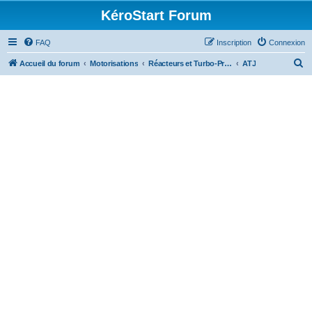
KéroStart Forum
FAQ
Inscription
Connexion
R
Accueil du forum
Motorisations
Réacteurs et Turbo-Propulseurs
ATJ
e
c
h
e
r
c
h
e
r