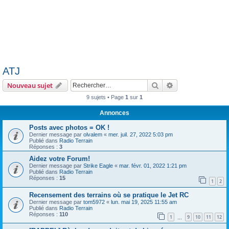
ATJ
Rechercher
Recherche avanc
Nouveau sujet
9 sujets • Page
1
sur
1
Annonces
Posts avec photos = OK !
Dernier message par
olvalem
«
mer. juil. 27, 2022 5:03 pm
Publié dans
Radio Terrain
Réponses :
3
Aidez votre Forum!
Dernier message par
Strike Eagle
«
mar. févr. 01, 2022 1:21 pm
Publié dans
Radio Terrain
Réponses :
15
1
2
Recensement des terrains où se pratique le Jet RC
Dernier message par
tom5972
«
lun. mai 19, 2025 11:55 am
Publié dans
Radio Terrain
Réponses :
110
1
9
10
11
12
…