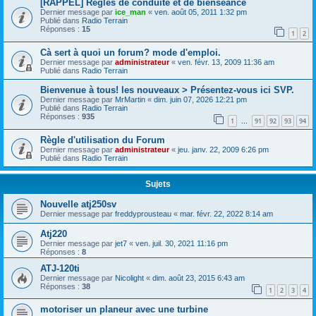
[RAPPEL] Règles de conduite et de bienséance
Dernier message par
ice_man
«
ven. août 05, 2011 1:32 pm
Publié dans
Radio Terrain
Réponses :
15
1
2
Cà sert à quoi un forum? mode d'emploi.
Dernier message par
administrateur
«
ven. févr. 13, 2009 11:36 am
Publié dans
Radio Terrain
Bienvenue à tous! les nouveaux > Présentez-vous ici SVP.
Dernier message par
MrMartin
«
dim. juin 07, 2026 12:21 pm
Publié dans
Radio Terrain
Réponses :
935
1
91
92
93
94
…
Règle d'utilisation du Forum
Dernier message par
administrateur
«
jeu. janv. 22, 2009 6:26 pm
Publié dans
Radio Terrain
Sujets
Nouvelle atj250sv
Dernier message par
freddyprousteau
«
mar. févr. 22, 2022 8:14 am
Atj220
Dernier message par
jet7
«
ven. juil. 30, 2021 11:16 pm
Réponses :
8
ATJ-120ti
Dernier message par
Nicolight
«
dim. août 23, 2015 6:43 am
Réponses :
38
1
2
3
4
motoriser un planeur avec une turbine