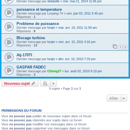
Dernier message par
delobelle
«
mer. mai 21, 2014 11:06 pm
puissance et temperature
Dernier message par
Looping-74
«
ven. juin 03, 2011 5:45 pm
Réponses :
1
Probleme de puissance
Dernier message par
funjet
«
mar. avr. 19, 2011 11:59 am
Réponses :
8
Blocage turbine
Dernier message par
funjet
«
ven. avr. 15, 2011 4:16 pm
Réponses :
13
1
2
Atj-170TI
Dernier message par
funjet
«
dim. oct. 10, 2010 7:33 pm
GASPAR FADEC
Dernier message par
f15mig27
«
lun. août 02, 2010 9:10 pm
Réponses :
3
Nouveau sujet
9 sujets • Page
1
sur
1
Aller
PERMISSIONS DU FORUM
Vous
ne pouvez pas
publier de nouveaux sujets dans ce forum
Vous
ne pouvez pas
répondre aux sujets dans ce forum
Vous
ne pouvez pas
modifier vos messages dans ce forum
Vous
ne pouvez pas
supprimer vos messages dans ce forum