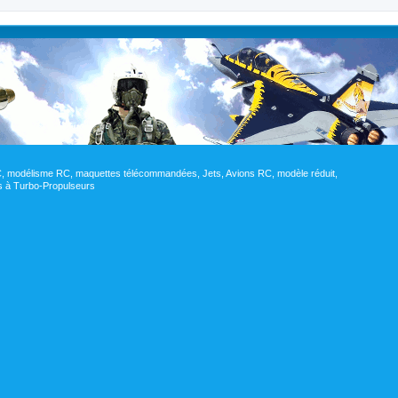
RC, modélisme RC, maquettes télécommandées, Jets, Avions RC, modèle réduit,
res à Turbo-Propulseurs