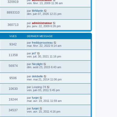
par
administrateur
320919
ven. févr. 13, 2009 11:36 am
par
MrMartin
8893310
dim. juin 07, 2026 12:21 pm
par
administrateur
360713
jeu. janv. 22, 2009 6:26 pm
VUES
DERNIER MESSAGE
par
freddyprousteau
9342
mar. févr. 22, 2022 8:14 am
par
jet7
11358
ven. juil. 30, 2021 11:16 pm
par
Nicolight
56974
dim. août 23, 2015 6:43 am
par
delobelle
9506
mer. mai 21, 2014 11:06 pm
par
Looping-74
10630
ven. juin 03, 2011 5:45 pm
par
funjet
19244
mar. avr. 19, 2011 11:59 am
par
funjet
34537
ven. avr. 15, 2011 4:16 pm