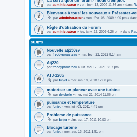
Cà sert à quoi un forum? mode d'emploi.
par
administrateur
»
ven. févr. 13, 2009 11:36 am
» dans
Ra
Bienvenue à tous! les nouveaux > Présentez-vo
par
administrateur
»
ven. févr. 06, 2009 4:00 pm
» dan
Règle d'utilisation du Forum
par
administrateur
»
jeu. janv. 22, 2009 6:26 pm
» dans
Rad
SUJETS
Nouvelle atj250sv
par
freddyprousteau
»
mar. févr. 22, 2022 8:14 am
Atj220
par
freddyprousteau
»
lun. mai 17, 2021 8:57 pm
ATJ-120ti
par
funjet
»
mer. mai 19, 2010 12:00 pm
motoriser un planeur avec une turbine
par
delobelle
»
mer. mai 21, 2014 11:06 pm
puissance et temperature
par
funjet
»
ven. juin 03, 2011 4:43 pm
Probleme de puissance
par
funjet
»
dim. avr. 17, 2011 10:03 pm
Blocage turbine
par
funjet
»
mer. avr. 13, 2011 1:51 pm