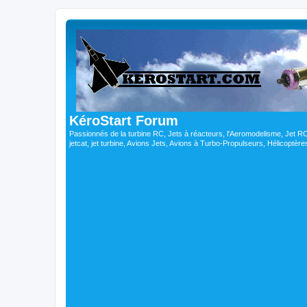
KéroStart Forum
Passionnés de la turbine RC, Jets à réacteurs, l'Aeromodelisme, Jet 
jetcat, jet turbine, Avions Jets, Avions à Turbo-Propulseurs, Hélicoptè