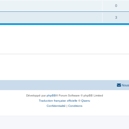
0
3
Nous
Développé par
phpBB
® Forum Software © phpBB Limited
Traduction française officielle
©
Qiaeru
Confidentialité
|
Conditions