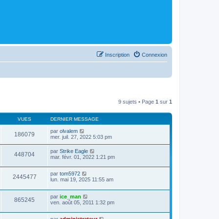
Inscription
Connexion
9 sujets • Page
1
sur
1
VUES
DERNIER MESSAGE
par
olvalem
186079
mer. juil. 27, 2022 5:03 pm
par
Strike Eagle
448704
mar. févr. 01, 2022 1:21 pm
par
tom5972
2445477
lun. mai 19, 2025 11:55 am
par
ice_man
865245
ven. août 05, 2011 1:32 pm