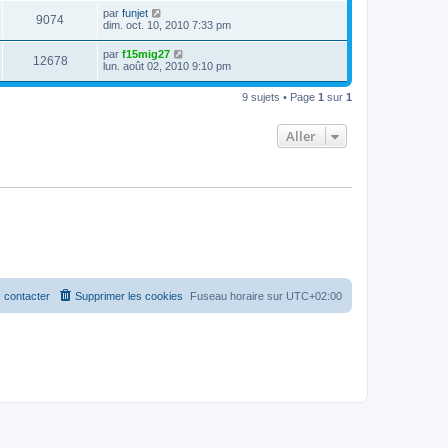
par
funjet
9074
dim. oct. 10, 2010 7:33 pm
par
f15mig27
12678
lun. août 02, 2010 9:10 pm
9 sujets • Page
1
sur
1
Aller
 contacter
Supprimer les cookies
Fuseau horaire sur
UTC+02:00