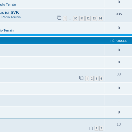
0
dio Terrain
us ici SVP.
935
s
Radio Terrain
1
90
91
92
93
94
…
0
io Terrain
RÉPONSES
0
8
38
1
2
3
4
0
1
8
13
1
2