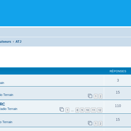
ulseurs
ATJ
cher
cherche avancée
RÉPONSES
3
ain
15
o Terrain
1
2
 RC
110
adio Terrain
1
8
9
10
11
12
…
15
o Terrain
1
2