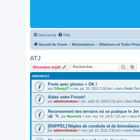
Raccourcis
FAQ
Accueil du forum
Motorisations
Réacteurs et Turbo-Prop
ATJ
Recher
Re
Nouveau sujet
ANNONCES
Posts avec photos = OK !
par
f15mig27
»
mar. juil. 26, 2022 2:46 pm
» dans
Radio Terr
Aidez votre Forum!
par
administrateur
»
lun. août 10, 2020 2:31 pm
» dans
Radi
Recensement des terrains où se pratique le Jet
par
Maverick
»
mar. nov. 24, 2015 7:20 am
» dans
R
[RAPPEL] Règles de conduite et de bienséance
par
administrateur
»
ven. juil. 22, 2011 3:30 pm
» dans
Radi