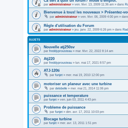
Cà sert à quoi un forum? mode d'emploi.
par
administrateur
»
ven. févr. 13, 2009 11:36 am
» dans
Ra
Bienvenue à tous! les nouveaux > Présentez-vo
par
administrateur
»
ven. févr. 06, 2009 4:00 pm
» dan
Règle d'utilisation du Forum
par
administrateur
»
jeu. janv. 22, 2009 6:26 pm
» dans
Rad
SUJETS
Nouvelle atj250sv
par
freddyprousteau
»
mar. févr. 22, 2022 8:14 am
Atj220
par
freddyprousteau
»
lun. mai 17, 2021 8:57 pm
ATJ-120ti
par
funjet
»
mer. mai 19, 2010 12:00 pm
motoriser un planeur avec une turbine
par
delobelle
»
mer. mai 21, 2014 11:06 pm
puissance et temperature
par
funjet
»
ven. juin 03, 2011 4:43 pm
Probleme de puissance
par
funjet
»
dim. avr. 17, 2011 10:03 pm
Blocage turbine
par
funjet
»
mer. avr. 13, 2011 1:51 pm