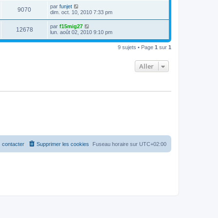
par
funjet
9070
dim. oct. 10, 2010 7:33 pm
par
f15mig27
12678
lun. août 02, 2010 9:10 pm
9 sujets • Page
1
sur
1
Aller
 contacter
Supprimer les cookies
Fuseau horaire sur
UTC+02:00