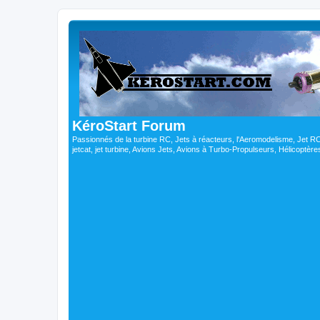
KéroStart Forum
Passionnés de la turbine RC, Jets à réacteurs, l'Aeromodelisme, Jet 
jetcat, jet turbine, Avions Jets, Avions à Turbo-Propulseurs, Hélicoptè