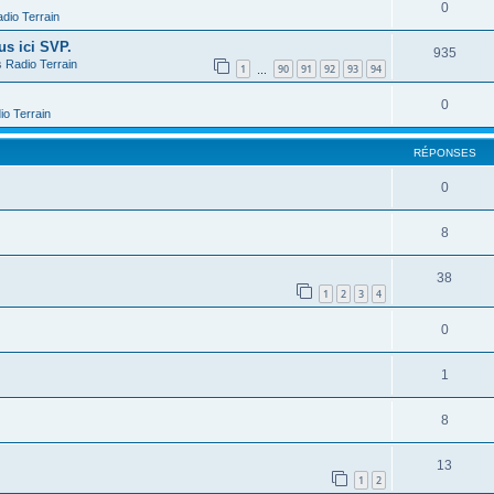
0
dio Terrain
us ici SVP.
935
s
Radio Terrain
1
90
91
92
93
94
…
0
io Terrain
RÉPONSES
0
8
38
1
2
3
4
0
1
8
13
1
2