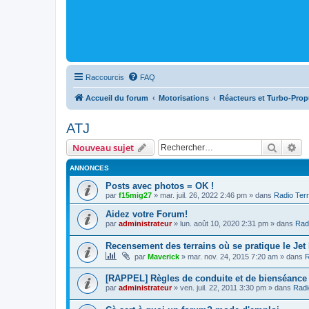
Raccourcis
FAQ
Accueil du forum
Motorisations
Réacteurs et Turbo-Prop
ATJ
Recher
Re
Nouveau sujet
ANNONCES
Posts avec photos = OK !
par
f15mig27
»
mar. juil. 26, 2022 2:46 pm
» dans
Radio Terr
Aidez votre Forum!
par
administrateur
»
lun. août 10, 2020 2:31 pm
» dans
Radi
Recensement des terrains où se pratique le Jet
par
Maverick
»
mar. nov. 24, 2015 7:20 am
» dans
R
[RAPPEL] Règles de conduite et de bienséance
par
administrateur
»
ven. juil. 22, 2011 3:30 pm
» dans
Radi