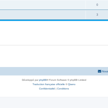
0
3
Nous
Développé par
phpBB
® Forum Software © phpBB Limited
Traduction française officielle
©
Qiaeru
Confidentialité
|
Conditions