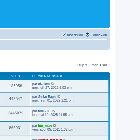
Inscription
Connexion
9 sujets • Page
1
sur
1
VUES
DERNIER MESSAGE
par
olvalem
185958
mer. juil. 27, 2022 5:03 pm
par
Strike Eagle
448547
mar. févr. 01, 2022 1:21 pm
par
tom5972
2445079
lun. mai 19, 2025 11:55 am
par
ice_man
865031
ven. août 05, 2011 1:32 pm