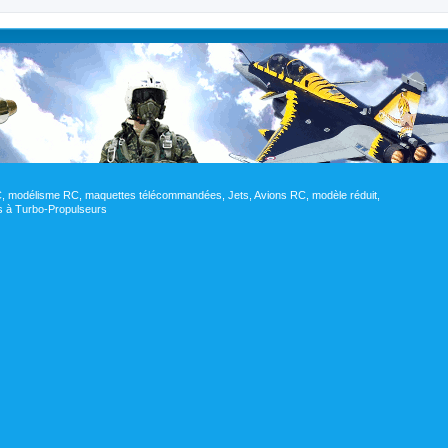
RC, modélisme RC, maquettes télécommandées, Jets, Avions RC, modèle réduit,
res à Turbo-Propulseurs