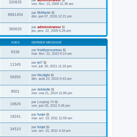
par
administrateur
320835
ven. févr. 13, 2009 11:36 am
par
MrMartin
8891454
dim. juin 07, 2026 12:21 pm
par
administrateur
360635
jeu. janv. 22, 2009 6:26 pm
VUES
DERNIER MESSAGE
par
freddyprousteau
9336
mar. févr. 22, 2022 8:14 am
par
jet7
11345
ven. juil. 30, 2021 11:16 pm
par
Nicolight
56950
dim. août 23, 2015 6:43 am
par
delobelle
9501
mer. mai 21, 2014 11:06 pm
par
Looping-74
10626
ven. juin 03, 2011 5:45 pm
par
funjet
19241
mar. avr. 19, 2011 11:59 am
par
funjet
34510
ven. avr. 15, 2011 4:16 pm