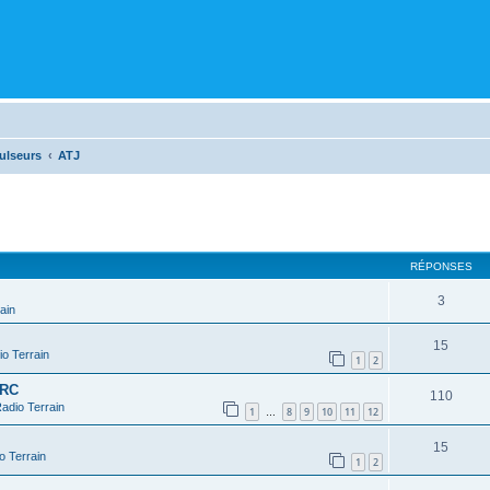
ulseurs
ATJ
cher
cherche avancée
RÉPONSES
3
ain
15
o Terrain
1
2
 RC
110
adio Terrain
1
8
9
10
11
12
…
15
o Terrain
1
2