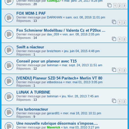
Dernier message par
f15mig27
«
mar. janv. 24, 2017 8:28 pm
Réponses :
20
1
2
3
FOX MDM-1 PAF
Dernier message par
DARKHAN
«
sam. oct. 08, 2016 11:01 pm
Réponses :
13
1
2
Fox Schmierer Modellbau / Valenta Cz et P20sx ...
Dernier message par
dav_059
«
ven. avr. 08, 2016 2:05 pm
Réponses :
14
1
2
Swift a réacteur
Dernier message par
breizhtom
«
jeu. juin 04, 2015 4:48 pm
Réponses :
1
Conseil pour un planeur avec T15
Dernier message par
twinman
«
mar. sept. 24, 2013 11:51 am
Réponses :
12
1
2
[VENDU] Planeur SZD 54 Paritech+ Merlin VT 80
Dernier message par
etibedossa
«
mer. mai 01, 2013 3:05 pm
Réponses :
1
LUNAK A TURBINE
Dernier message par
twinman
«
jeu. févr. 28, 2013 7:45 am
Réponses :
13
1
2
Fox turboreacteur
Dernier message par
gerard81
«
mer. mai 18, 2011 10:11 pm
Réponses :
9
Une nouvelle rubrique désormais s'impose....
Dernier message par
Maverick
«
lun. mai 03, 2010 3:27 pm