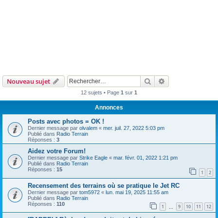
Rechercher
Recherche avanc
Nouveau sujet
12 sujets • Page
1
sur
1
Annonces
Posts avec photos = OK !
Dernier message par
olvalem
«
mer. juil. 27, 2022 5:03 pm
Publié dans
Radio Terrain
Réponses :
3
Aidez votre Forum!
Dernier message par
Strike Eagle
«
mar. févr. 01, 2022 1:21 pm
Publié dans
Radio Terrain
Réponses :
15
1
2
Recensement des terrains où se pratique le Jet RC
Dernier message par
tom5972
«
lun. mai 19, 2025 11:55 am
Publié dans
Radio Terrain
Réponses :
110
1
9
10
11
12
…