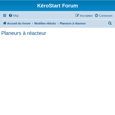
KéroStart Forum
FAQ
Inscription
Connexion
R
Accueil du forum
Modèles réduits
Planeurs à réacteur
e
Planeurs à réacteur
c
h
e
r
c
h
e
r