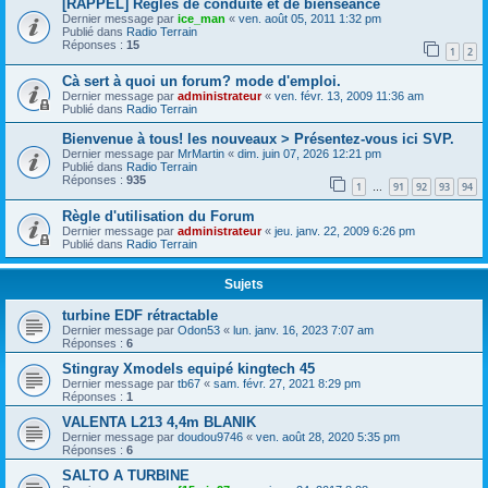
[RAPPEL] Règles de conduite et de bienséance
Dernier message par
ice_man
«
ven. août 05, 2011 1:32 pm
Publié dans
Radio Terrain
Réponses :
15
1
2
Cà sert à quoi un forum? mode d'emploi.
Dernier message par
administrateur
«
ven. févr. 13, 2009 11:36 am
Publié dans
Radio Terrain
Bienvenue à tous! les nouveaux > Présentez-vous ici SVP.
Dernier message par
MrMartin
«
dim. juin 07, 2026 12:21 pm
Publié dans
Radio Terrain
Réponses :
935
1
91
92
93
94
…
Règle d'utilisation du Forum
Dernier message par
administrateur
«
jeu. janv. 22, 2009 6:26 pm
Publié dans
Radio Terrain
Sujets
turbine EDF rétractable
Dernier message par
Odon53
«
lun. janv. 16, 2023 7:07 am
Réponses :
6
Stingray Xmodels equipé kingtech 45
Dernier message par
tb67
«
sam. févr. 27, 2021 8:29 pm
Réponses :
1
VALENTA L213 4,4m BLANIK
Dernier message par
doudou9746
«
ven. août 28, 2020 5:35 pm
Réponses :
6
SALTO A TURBINE