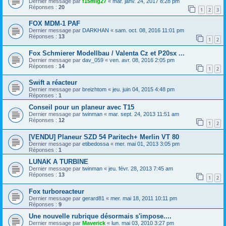
Dernier message par
f15mig27
«
mar. janv. 24, 2017 8:28 pm
Réponses :
20
1
2
3
FOX MDM-1 PAF
Dernier message par
DARKHAN
«
sam. oct. 08, 2016 11:01 pm
Réponses :
13
1
2
Fox Schmierer Modellbau / Valenta Cz et P20sx ...
Dernier message par
dav_059
«
ven. avr. 08, 2016 2:05 pm
Réponses :
14
1
2
Swift a réacteur
Dernier message par
breizhtom
«
jeu. juin 04, 2015 4:48 pm
Réponses :
1
Conseil pour un planeur avec T15
Dernier message par
twinman
«
mar. sept. 24, 2013 11:51 am
Réponses :
12
1
2
[VENDU] Planeur SZD 54 Paritech+ Merlin VT 80
Dernier message par
etibedossa
«
mer. mai 01, 2013 3:05 pm
Réponses :
1
LUNAK A TURBINE
Dernier message par
twinman
«
jeu. févr. 28, 2013 7:45 am
Réponses :
13
1
2
Fox turboreacteur
Dernier message par
gerard81
«
mer. mai 18, 2011 10:11 pm
Réponses :
9
Une nouvelle rubrique désormais s'impose....
Dernier message par
Maverick
«
lun. mai 03, 2010 3:27 pm