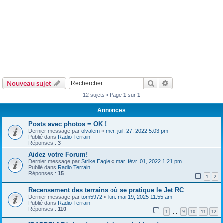
Rechercher
Recherche avanc
Nouveau sujet
12 sujets • Page
1
sur
1
Annonces
Posts avec photos = OK !
Dernier message par
olvalem
«
mer. juil. 27, 2022 5:03 pm
Publié dans
Radio Terrain
Réponses :
3
Aidez votre Forum!
Dernier message par
Strike Eagle
«
mar. févr. 01, 2022 1:21 pm
Publié dans
Radio Terrain
Réponses :
15
1
2
Recensement des terrains où se pratique le Jet RC
Dernier message par
tom5972
«
lun. mai 19, 2025 11:55 am
Publié dans
Radio Terrain
Réponses :
110
1
9
10
11
12
…