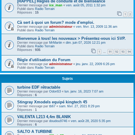
[RAPPEL] Règles de conduite et de bienséance
Dernier message par
ice_man
«
ven. août 05, 2011 1:32 pm
Publié dans
Radio Terrain
Réponses :
15
1
2
Cà sert à quoi un forum? mode d'emploi.
Dernier message par
administrateur
«
ven. févr. 13, 2009 11:36 am
Publié dans
Radio Terrain
Bienvenue à tous! les nouveaux > Présentez-vous ici SVP.
Dernier message par
MrMartin
«
dim. juin 07, 2026 12:21 pm
Publié dans
Radio Terrain
Réponses :
935
1
91
92
93
94
…
Règle d'utilisation du Forum
Dernier message par
administrateur
«
jeu. janv. 22, 2009 6:26 pm
Publié dans
Radio Terrain
Sujets
turbine EDF rétractable
Dernier message par
Odon53
«
lun. janv. 16, 2023 7:07 am
Réponses :
6
Stingray Xmodels equipé kingtech 45
Dernier message par
tb67
«
sam. févr. 27, 2021 8:29 pm
Réponses :
1
VALENTA L213 4,4m BLANIK
Dernier message par
doudou9746
«
ven. août 28, 2020 5:35 pm
Réponses :
6
SALTO A TURBINE