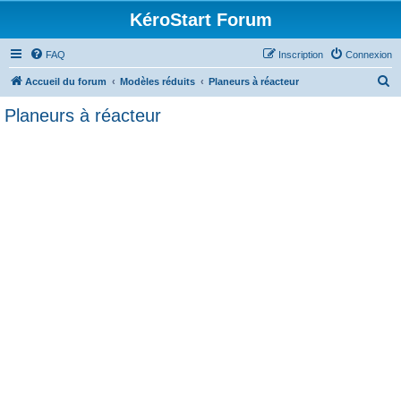
KéroStart Forum
FAQ
Inscription
Connexion
R
Accueil du forum
Modèles réduits
Planeurs à réacteur
e
Planeurs à réacteur
c
h
e
r
c
h
e
r