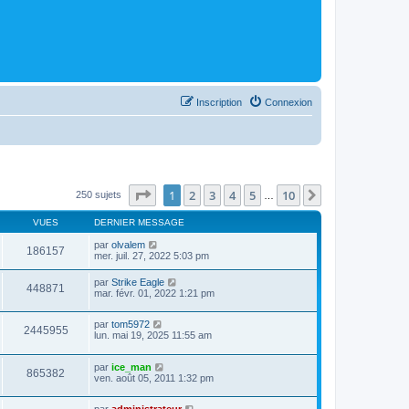
Inscription
Connexion
Page
1
sur
10
1
2
3
4
5
10
Suivant
250 sujets
…
VUES
DERNIER MESSAGE
par
olvalem
186157
mer. juil. 27, 2022 5:03 pm
par
Strike Eagle
448871
mar. févr. 01, 2022 1:21 pm
par
tom5972
2445955
lun. mai 19, 2025 11:55 am
par
ice_man
865382
ven. août 05, 2011 1:32 pm