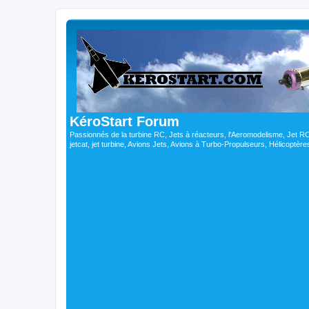
KéroStart Forum
Passionnés de la turbine RC, Jets à réacteurs, l'Aeromodelisme, Jet 
jetcat, jet turbine, Avions Jets, Avions à Turbo-Propulseurs, Hélicoptè