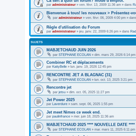
Cà sert à quoi un forum? mode d'emploi.
par
administrateur
»
ven. févr. 13, 2009 11:36 am
» dans
Ra
Bienvenue à tous! les nouveaux > Présentez-vo
par
administrateur
»
ven. févr. 06, 2009 4:00 pm
» dan
Règle d'utilisation du Forum
par
administrateur
»
jeu. janv. 22, 2009 6:26 pm
» dans
Rad
SUJETS
MABJETCHAUD JUIN 2026
par
STEPHANE ECOLAN
»
dim. mars 29, 2026 6:14 pm
Combiner RC et déplacements
par
KattyBelle
»
lun. janv. 19, 2026 12:45 pm
RENCONTRE JET A BLAGNAC (31)
par
STEPHANE ECOLAN
»
lun. oct. 13, 2025 3:21 pm
Rencontre jet
par
jetsu
»
dim. oct. 05, 2025 11:27 pm
Jet Power 2025
par
Laverdure
»
sam. sept. 06, 2025 1:55 pm
Jet meet Nimes ce week end.
par
paulinfrance
»
mer. juin 18, 2025 11:36 am
MABJETCHAUD 2025 **** NOUVELLE DATE ****
par
STEPHANE ECOLAN
»
mar. mars 11, 2025 6:11 pm