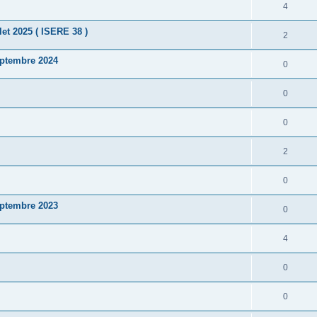
4
et 2025 ( ISERE 38 )
2
eptembre 2024
0
0
0
2
0
eptembre 2023
0
4
0
0