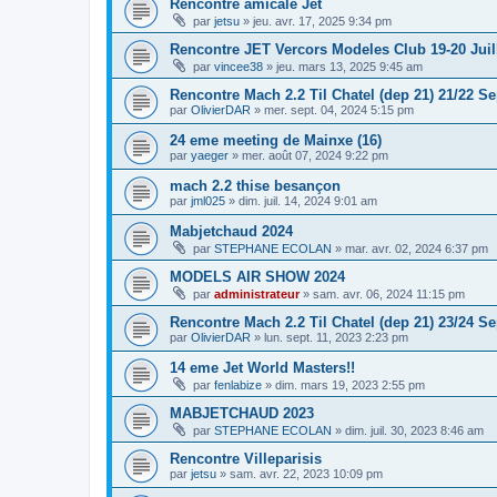
Rencontre amicale Jet
par
jetsu
»
jeu. avr. 17, 2025 9:34 pm
Rencontre JET Vercors Modeles Club 19-20 Juill
par
vincee38
»
jeu. mars 13, 2025 9:45 am
Rencontre Mach 2.2 Til Chatel (dep 21) 21/22 S
par
OlivierDAR
»
mer. sept. 04, 2024 5:15 pm
24 eme meeting de Mainxe (16)
par
yaeger
»
mer. août 07, 2024 9:22 pm
mach 2.2 thise besançon
par
jml025
»
dim. juil. 14, 2024 9:01 am
Mabjetchaud 2024
par
STEPHANE ECOLAN
»
mar. avr. 02, 2024 6:37 pm
MODELS AIR SHOW 2024
par
administrateur
»
sam. avr. 06, 2024 11:15 pm
Rencontre Mach 2.2 Til Chatel (dep 21) 23/24 S
par
OlivierDAR
»
lun. sept. 11, 2023 2:23 pm
14 eme Jet World Masters!!
par
fenlabize
»
dim. mars 19, 2023 2:55 pm
MABJETCHAUD 2023
par
STEPHANE ECOLAN
»
dim. juil. 30, 2023 8:46 am
Rencontre Villeparisis
par
jetsu
»
sam. avr. 22, 2023 10:09 pm