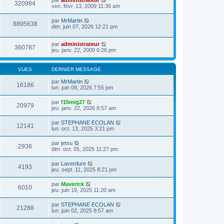
par
administrateur
320984
ven. févr. 13, 2009 11:36 am
par
MrMartin
8895638
dim. juin 07, 2026 12:21 pm
par
administrateur
360787
jeu. janv. 22, 2009 6:26 pm
VUES
DERNIER MESSAGE
par
MrMartin
16186
lun. juin 08, 2026 7:55 pm
par
f15mig27
20979
jeu. janv. 22, 2026 8:57 am
par
STEPHANE ECOLAN
12141
lun. oct. 13, 2025 3:21 pm
par
jetsu
2938
dim. oct. 05, 2025 11:27 pm
par
Laverdure
4193
jeu. sept. 11, 2025 8:21 pm
par
Maverick
6010
jeu. juin 19, 2025 11:20 am
par
STEPHANE ECOLAN
21288
lun. juin 02, 2025 8:57 am