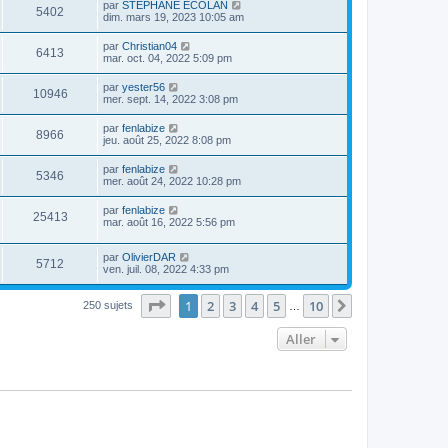
par
STEPHANE ECOLAN
5402
dim. mars 19, 2023 10:05 am
par
Christian04
6413
mar. oct. 04, 2022 5:09 pm
par
yester56
10946
mer. sept. 14, 2022 3:08 pm
par
fenlabize
8966
jeu. août 25, 2022 8:08 pm
par
fenlabize
5346
mer. août 24, 2022 10:28 pm
par
fenlabize
25413
mar. août 16, 2022 5:56 pm
par
OlivierDAR
5712
ven. juil. 08, 2022 4:33 pm
Page
1
sur
10
1
2
3
4
5
10
Suivant
250 sujets
…
Aller