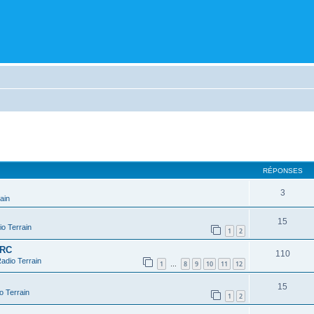
cher
cherche avancée
RÉPONSES
3
ain
15
o Terrain
1
2
 RC
110
adio Terrain
1
8
9
10
11
12
…
15
o Terrain
1
2