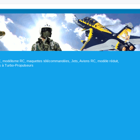
RC, modélisme RC, maquettes télécommandées, Jets, Avions RC, modèle réduit,
res à Turbo-Propulseurs