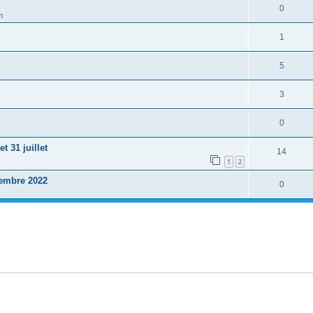
0
m
1
5
3
0
 31 juillet
14
1
2
tembre 2022
0