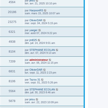
par
jetsu
4564
lun. avr. 21, 2025 10:10 pm
par
HarpoonRS
20186
sam. mars 15, 2025 10:07 am
par
OlivierDAR
23275
mer. sept. 04, 2024 5:15 pm
par
yaeger
6321
mer. août 07, 2024 9:22 pm
par
jml025
4938
dim. juil. 14, 2024 9:01 am
par
STEPHANE ECOLAN
8104
dim. avr. 07, 2024 9:13 am
par
administrateur
7209
sam. avr. 06, 2024 11:15 pm
par
OlivierDAR
6831
lun. sept. 11, 2023 2:23 pm
par
Tazou 31
8106
ven. sept. 01, 2023 5:26 pm
par
STEPHANE ECOLAN
5564
dim. juil. 30, 2023 8:46 am
par
jetsu
5878
sam. avr. 22, 2023 10:09 pm