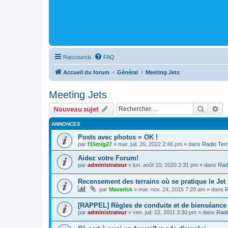
Raccourcis
FAQ
Accueil du forum
Général
Meeting Jets
Meeting Jets
Recher
Re
Nouveau sujet
ANNONCES
Posts avec photos = OK !
par
f15mig27
»
mar. juil. 26, 2022 2:46 pm
» dans
Radio Terr
Aidez votre Forum!
par
administrateur
»
lun. août 10, 2020 2:31 pm
» dans
Radi
Recensement des terrains où se pratique le Jet
par
Maverick
»
mar. nov. 24, 2015 7:20 am
» dans
R
[RAPPEL] Règles de conduite et de bienséance
par
administrateur
»
ven. juil. 22, 2011 3:30 pm
» dans
Radi