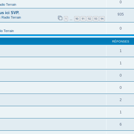
0
dio Terrain
us ici SVP.
935
s
Radio Terrain
1
90
91
92
93
94
…
0
io Terrain
RÉPONSES
1
1
0
0
2
1
6