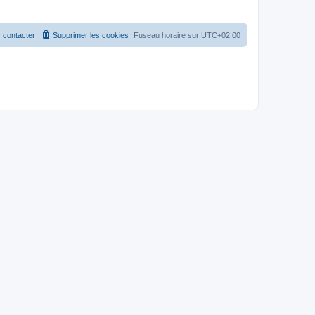
 contacter
Supprimer les cookies
Fuseau horaire sur
UTC+02:00