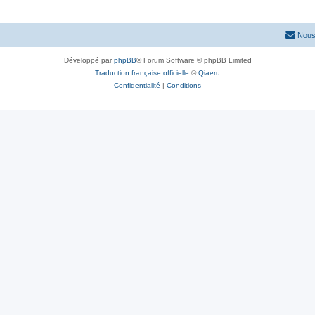
Nous
Développé par
phpBB
® Forum Software © phpBB Limited
Traduction française officielle
©
Qiaeru
Confidentialité
|
Conditions