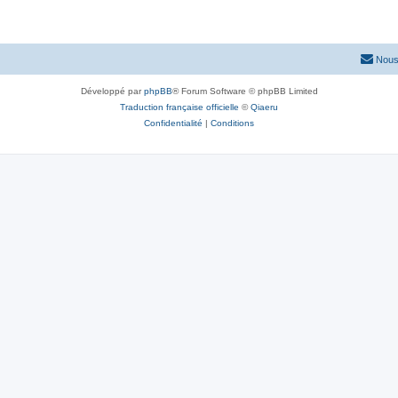
Nous
Développé par
phpBB
® Forum Software © phpBB Limited
Traduction française officielle
©
Qiaeru
Confidentialité
|
Conditions