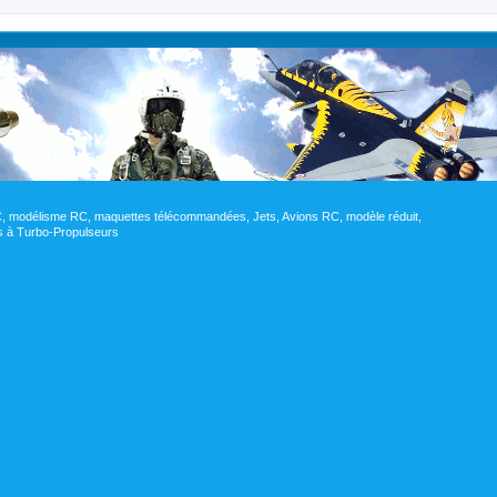
RC, modélisme RC, maquettes télécommandées, Jets, Avions RC, modèle réduit,
res à Turbo-Propulseurs