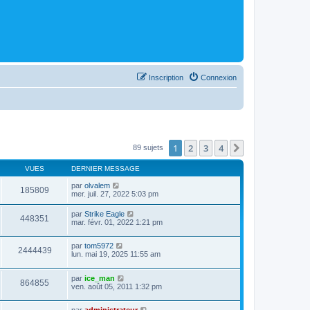
Inscription
Connexion
1
2
3
4
Suivant
89 sujets
VUES
DERNIER MESSAGE
par
olvalem
185809
mer. juil. 27, 2022 5:03 pm
par
Strike Eagle
448351
mar. févr. 01, 2022 1:21 pm
par
tom5972
2444439
lun. mai 19, 2025 11:55 am
par
ice_man
864855
ven. août 05, 2011 1:32 pm