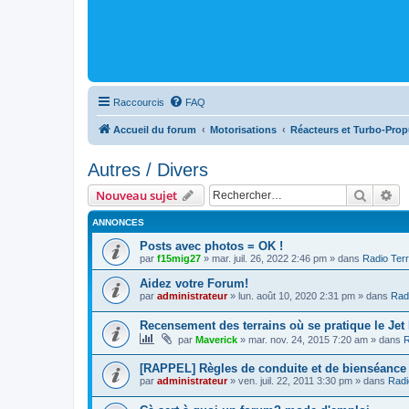
Raccourcis
FAQ
Accueil du forum
Motorisations
Réacteurs et Turbo-Prop
Autres / Divers
Recher
Re
Nouveau sujet
ANNONCES
Posts avec photos = OK !
par
f15mig27
»
mar. juil. 26, 2022 2:46 pm
» dans
Radio Terr
Aidez votre Forum!
par
administrateur
»
lun. août 10, 2020 2:31 pm
» dans
Radi
Recensement des terrains où se pratique le Jet
par
Maverick
»
mar. nov. 24, 2015 7:20 am
» dans
R
[RAPPEL] Règles de conduite et de bienséance
par
administrateur
»
ven. juil. 22, 2011 3:30 pm
» dans
Radi