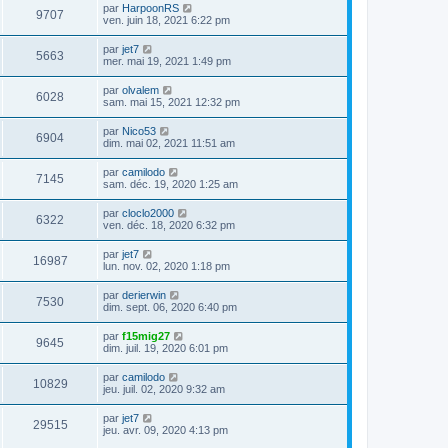
par
HarpoonRS
9707
ven. juin 18, 2021 6:22 pm
par
jet7
5663
mer. mai 19, 2021 1:49 pm
par
olvalem
6028
sam. mai 15, 2021 12:32 pm
par
Nico53
6904
dim. mai 02, 2021 11:51 am
par
camilodo
7145
sam. déc. 19, 2020 1:25 am
par
cloclo2000
6322
ven. déc. 18, 2020 6:32 pm
par
jet7
16987
lun. nov. 02, 2020 1:18 pm
par
derierwin
7530
dim. sept. 06, 2020 6:40 pm
par
f15mig27
9645
dim. juil. 19, 2020 6:01 pm
par
camilodo
10829
jeu. juil. 02, 2020 9:32 am
par
jet7
29515
jeu. avr. 09, 2020 4:13 pm