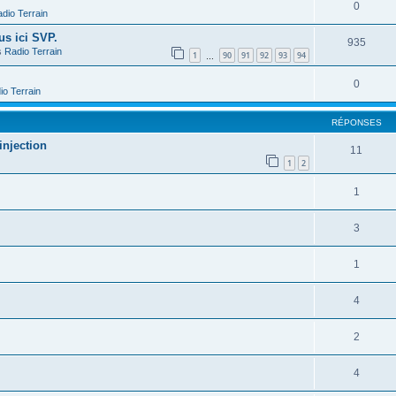
0
dio Terrain
us ici SVP.
935
s
Radio Terrain
1
90
91
92
93
94
…
0
io Terrain
RÉPONSES
injection
11
1
2
1
3
1
4
2
4