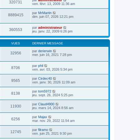
par
administrateur
320731
ven. févr. 13, 2009 11:36 am
par
MrMartin
8889415
dim. juin 07, 2026 12:21 pm
par
administrateur
360553
jeu. janv. 22, 2009 6:26 pm
VUES
DERNIER MESSAGE
par
derierwin
32956
mer. juin 16, 2021 7:28 pm
par
phil
8706
ven. avr. 03, 2026 5:34 pm
par
Cirdec40
9565
ven. janv. 30, 2026 11:09 am
par
tom5972
8138
jeu. sept. 26, 2024 5:25 pm
par
Claud4900
11930
jeu. mars 14, 2024 8:56 am
par
Majax
6256
mar. nov. 29, 2022 11:54 am
par
filramo
12745
ven. juin 25, 2021 9:30 pm