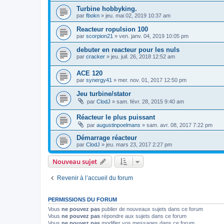
Turbine hobbyking.
par
fbokn
»
jeu. mai 02, 2019 10:37 am
Reacteur ropulsion 100
par
scorpion21
»
ven. janv. 04, 2019 10:05 pm
debuter en reacteur pour les nuls
par
cracker
»
jeu. juil. 26, 2018 12:52 am
ACE 120
par
synergy41
»
mer. nov. 01, 2017 12:50 pm
Jeu turbine/stator
par
ClodJ
»
sam. févr. 28, 2015 9:40 am
Réacteur le plus puissant
par
augustinpoelmans
»
sam. avr. 08, 2017 7:22 pm
Démarrage réacteur
par
ClodJ
»
jeu. mars 23, 2017 2:27 pm
Nouveau sujet
Revenir à l’accueil du forum
PERMISSIONS DU FORUM
Vous
ne pouvez pas
publier de nouveaux sujets dans ce forum
Vous
ne pouvez pas
répondre aux sujets dans ce forum
Vous
ne pouvez pas
modifier vos messages dans ce forum