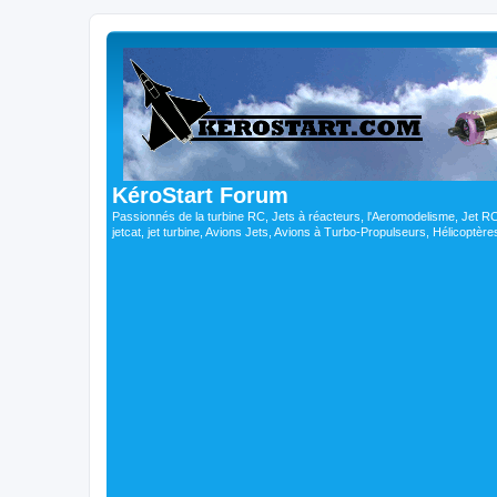
KéroStart Forum
Passionnés de la turbine RC, Jets à réacteurs, l'Aeromodelisme, Jet 
jetcat, jet turbine, Avions Jets, Avions à Turbo-Propulseurs, Hélicoptè