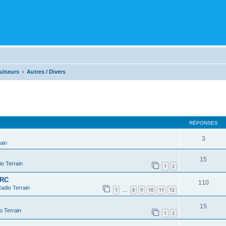
ulseurs
Autres / Divers
cher
cherche avancée
RÉPONSES
3
ain
15
o Terrain
1
2
 RC
110
adio Terrain
1
8
9
10
11
12
…
15
o Terrain
1
2