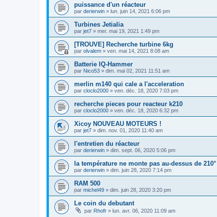
puissance d'un réacteur
par
derierwin
»
lun. juin 14, 2021 6:06 pm
Turbines Jetialia
par
jet7
»
mer. mai 19, 2021 1:49 pm
[TROUVE] Recherche turbine 6kg
par
olvalem
»
ven. mai 14, 2021 8:08 am
Batterie IQ-Hammer
par
Nico53
»
dim. mai 02, 2021 11:51 am
merlin m140 qui cale a l'acceleration
par
cloclo2000
»
ven. déc. 18, 2020 7:03 pm
recherche pieces pour reacteur k210
par
cloclo2000
»
ven. déc. 18, 2020 6:32 pm
Xicoy NOUVEAU MOTEURS !
par
jet7
»
dim. nov. 01, 2020 11:40 am
l'entretien du réacteur
par
derierwin
»
dim. sept. 06, 2020 5:06 pm
la température ne monte pas au-dessus de 210°
par
derierwin
»
dim. juin 28, 2020 7:14 pm
RAM 500
par
michel49
»
dim. juin 28, 2020 3:20 pm
Le coin du debutant
par
Rhofr
»
lun. avr. 06, 2020 11:09 am