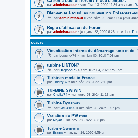
Cà sert à quoi un forum? mode d'emploi.
par
administrateur
»
ven. févr. 13, 2009 11:36 am
» dans
Ra
Bienvenue à tous! les nouveaux > Présentez-vo
par
administrateur
»
ven. févr. 06, 2009 4:00 pm
» dan
Règle d'utilisation du Forum
par
administrateur
»
jeu. janv. 22, 2009 6:26 pm
» dans
Rad
SUJETS
Visualisation interne du démarrage kero et de l'
par
Looping-74
»
mar. juin 08, 2010 7:02 pm
turbine LINTON?
par
HarpoonRS
»
sam. févr. 04, 2023 9:57 am
Turbines made in France
par
Thierry37
»
mer. déc. 28, 2022 5:30 pm
TURBINE SWIWIN
par
Gholiat74
»
mer. sept. 25, 2024 11:16 am
Turbine Dynamax
par
Claud4900
»
dim. févr. 25, 2024 2:07 pm
Variation du PW max
par
Majax
»
lun. nov. 28, 2022 3:28 pm
Turbine Swinwin
par
filramo
»
mar. avr. 14, 2020 8:59 pm