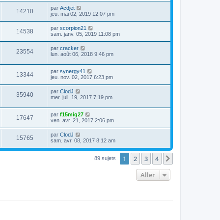
par
Acdjet
14210
jeu. mai 02, 2019 12:07 pm
par
scorpion21
14538
sam. janv. 05, 2019 11:08 pm
par
cracker
23554
lun. août 06, 2018 9:46 pm
par
synergy41
13344
jeu. nov. 02, 2017 6:23 pm
par
ClodJ
35940
mer. juil. 19, 2017 7:19 pm
par
f15mig27
17647
ven. avr. 21, 2017 2:06 pm
par
ClodJ
15765
sam. avr. 08, 2017 8:12 am
1
2
3
4
Suivant
89 sujets
Aller