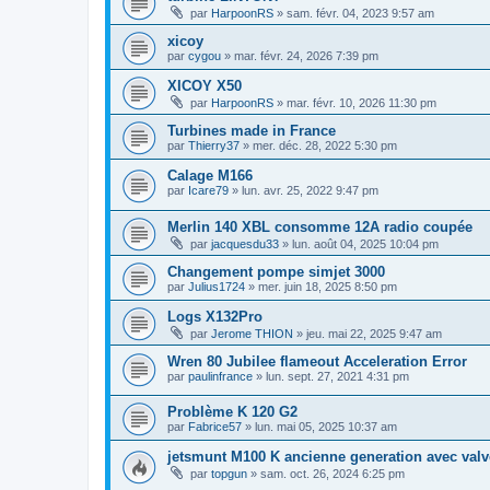
par
HarpoonRS
»
sam. févr. 04, 2023 9:57 am
xicoy
par
cygou
»
mar. févr. 24, 2026 7:39 pm
XICOY X50
par
HarpoonRS
»
mar. févr. 10, 2026 11:30 pm
Turbines made in France
par
Thierry37
»
mer. déc. 28, 2022 5:30 pm
Calage M166
par
Icare79
»
lun. avr. 25, 2022 9:47 pm
Merlin 140 XBL consomme 12A radio coupée
par
jacquesdu33
»
lun. août 04, 2025 10:04 pm
Changement pompe simjet 3000
par
Julius1724
»
mer. juin 18, 2025 8:50 pm
Logs X132Pro
par
Jerome THION
»
jeu. mai 22, 2025 9:47 am
Wren 80 Jubilee flameout Acceleration Error
par
paulinfrance
»
lun. sept. 27, 2021 4:31 pm
Problème K 120 G2
par
Fabrice57
»
lun. mai 05, 2025 10:37 am
jetsmunt M100 K ancienne generation avec valve
par
topgun
»
sam. oct. 26, 2024 6:25 pm