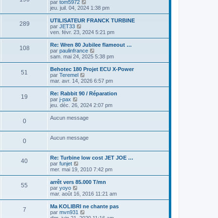
u
C
par
tom5972
r
r
l
l
o
jeu. juil. 04, 2024 1:38 pm
m
n
e
t
n
e
i
d
e
s
UTILISATEUR FRANCK TURBINE
s
e
e
289
r
u
C
par
JET33
s
r
r
l
l
o
ven. févr. 23, 2024 5:21 pm
a
m
n
e
t
n
g
e
i
d
e
s
e
Re: Wren 80 Jubilee flameout …
s
e
e
108
r
u
C
par
paulinfrance
s
r
r
l
l
o
sam. mai 24, 2025 5:38 pm
a
m
n
e
t
n
g
e
i
d
e
s
e
Behotec 180 Projet ECU X-Power
s
e
e
51
r
u
C
par
Teremel
s
r
r
l
l
o
mar. avr. 14, 2026 6:57 pm
a
m
n
e
t
n
g
e
i
d
e
s
e
Re: Rabbit 90 / Réparation
s
e
e
19
r
u
C
par
j-pax
s
r
r
l
l
o
jeu. déc. 26, 2024 2:07 pm
a
m
n
e
t
n
g
e
i
d
e
s
e
Aucun message
s
e
e
0
r
u
s
r
r
l
l
a
m
n
e
t
g
e
Aucun message
i
d
e
0
e
s
e
e
r
s
r
r
l
a
m
n
e
Re: Turbine low cost JET JOE …
g
40
e
i
d
C
par
funjet
e
s
e
e
o
mer. mai 19, 2010 7:42 pm
s
r
r
n
a
m
n
s
arrêt vers 85.000 T/mn
g
55
e
i
u
C
par
yoyo
e
s
e
l
o
mar. août 16, 2016 11:21 am
s
r
t
n
a
m
e
s
Ma KOLIBRI ne chante pas
g
7
e
r
u
C
par
mvn931
e
s
l
l
o
dim. juin 21, 2020 11:16 am