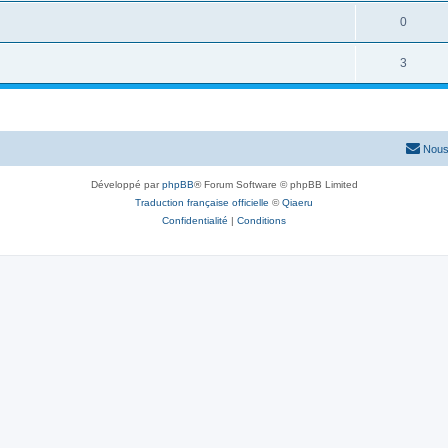
0
3
Nous
Développé par
phpBB
® Forum Software © phpBB Limited
Traduction française officielle
©
Qiaeru
Confidentialité
|
Conditions