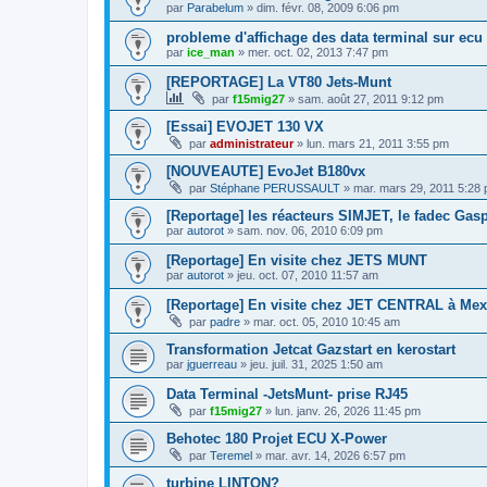
par
Parabelum
»
dim. févr. 08, 2009 6:06 pm
probleme d'affichage des data terminal sur ecu
par
ice_man
»
mer. oct. 02, 2013 7:47 pm
[REPORTAGE] La VT80 Jets-Munt
par
f15mig27
»
sam. août 27, 2011 9:12 pm
[Essai] EVOJET 130 VX
par
administrateur
»
lun. mars 21, 2011 3:55 pm
[NOUVEAUTE] EvoJet B180vx
par
Stéphane PERUSSAULT
»
mar. mars 29, 2011 5:28
[Reportage] les réacteurs SIMJET, le fadec Gasp
par
autorot
»
sam. nov. 06, 2010 6:09 pm
[Reportage] En visite chez JETS MUNT
par
autorot
»
jeu. oct. 07, 2010 11:57 am
[Reportage] En visite chez JET CENTRAL à Mex
par
padre
»
mar. oct. 05, 2010 10:45 am
Transformation Jetcat Gazstart en kerostart
par
jguerreau
»
jeu. juil. 31, 2025 1:50 am
Data Terminal -JetsMunt- prise RJ45
par
f15mig27
»
lun. janv. 26, 2026 11:45 pm
Behotec 180 Projet ECU X-Power
par
Teremel
»
mar. avr. 14, 2026 6:57 pm
turbine LINTON?