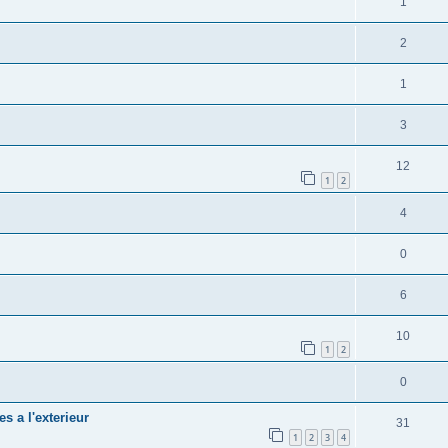
1
2
1
3
12
1
2
4
0
6
10
1
2
0
s a l'exterieur
31
1
2
3
4