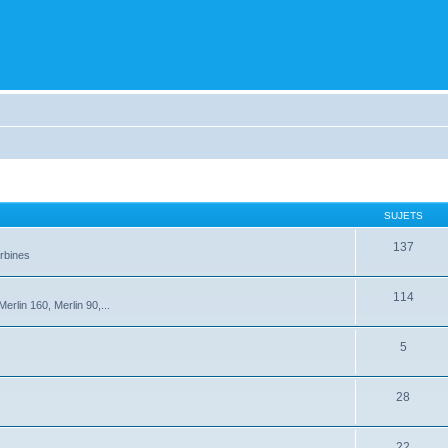
SUJETS
137
rbines
114
rlin 160, Merlin 90,...
5
28
22