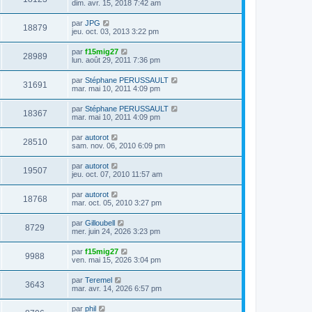
a
dim. avr. 15, 2018 7:42 am
m
d
g
e
e
e
s
r
par
JPG
18879
s
n
jeu. oct. 03, 2013 3:22 pm
a
i
g
e
par
f15mig27
e
r
28989
lun. août 29, 2011 7:36 pm
m
e
s
par
Stéphane PERUSSAULT
31691
s
mar. mai 10, 2011 4:09 pm
a
g
par
Stéphane PERUSSAULT
e
18367
mar. mai 10, 2011 4:09 pm
par
autorot
28510
sam. nov. 06, 2010 6:09 pm
par
autorot
19507
jeu. oct. 07, 2010 11:57 am
par
autorot
18768
mar. oct. 05, 2010 3:27 pm
par
Gilloubell
8729
mer. juin 24, 2026 3:23 pm
par
f15mig27
9988
ven. mai 15, 2026 3:04 pm
par
Teremel
3643
mar. avr. 14, 2026 6:57 pm
par
phil