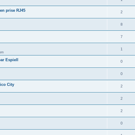
 en prise RJ45
2
8
7
1
 pm
ar Espiell
0
0
ico City
2
2
2
0