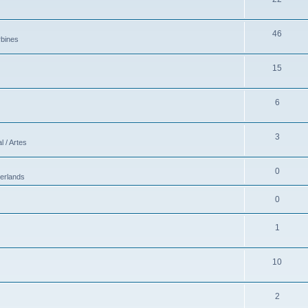
46
rbines
15
6
3
 / Artes
0
erlands
0
1
10
2