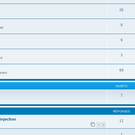
26
8
mer
9
3
ky
89
ivers
SUJETS
7
RÉPONSES
injection
11
1
2
1