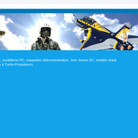
RC, modélisme RC, maquettes télécommandées, Jets, Avions RC, modèle réduit,
res à Turbo-Propulseurs