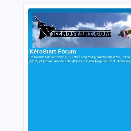
KéroStart Forum
Passionnés de la turbine RC, Jets à réacteurs, l'Aeromodelisme, Jet 
jetcat, jet turbine, Avions Jets, Avions à Turbo-Propulseurs, Hélicoptè