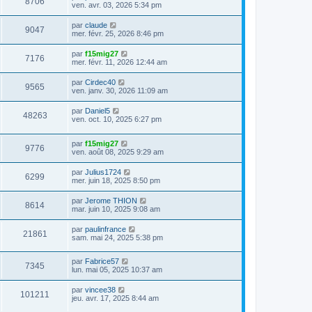
8706
ven. avr. 03, 2026 5:34 pm
par
claude
9047
mer. févr. 25, 2026 8:46 pm
par
f15mig27
7176
mer. févr. 11, 2026 12:44 am
par
Cirdec40
9565
ven. janv. 30, 2026 11:09 am
par
Daniel5
48263
ven. oct. 10, 2025 6:27 pm
par
f15mig27
9776
ven. août 08, 2025 9:29 am
par
Julius1724
6299
mer. juin 18, 2025 8:50 pm
par
Jerome THION
8614
mar. juin 10, 2025 9:08 am
par
paulinfrance
21861
sam. mai 24, 2025 5:38 pm
par
Fabrice57
7345
lun. mai 05, 2025 10:37 am
par
vincee38
101211
jeu. avr. 17, 2025 8:44 am