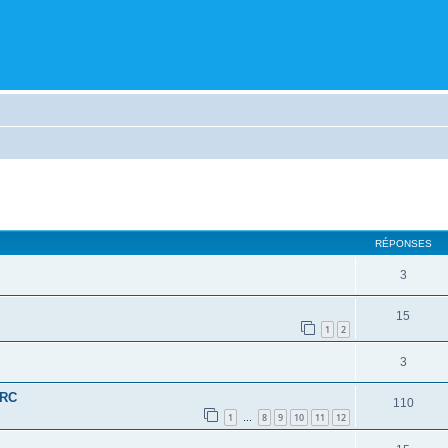
cher
cherche avancée
RÉPONSES
3
15
1
2
3
 RC
110
1
8
9
10
11
12
…