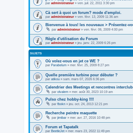
par
administrateur
»
ven. juil. 22, 2011 3:30 pm
Cà sert à quoi un forum? mode d'emploi.
par
administrateur
»
ven. févr. 13, 2009 11:36 am
Bienvenue à tous! les nouveaux > Présentez-vo
par
administrateur
»
ven. févr. 06, 2009 4:00 pm
Règle d'utilisation du Forum
par
administrateur
»
jeu. janv. 22, 2009 6:26 pm
SUJETS
Où volez-vous en jet ce WE ?
par
Parabelum
»
mer. févr. 25, 2009 8:27 pm
Quelle première turbine pour débuter ?
par
atikou
»
sam. mars 07, 2026 6:36 pm
Calendrier des Meetings et rencontres interclub
par
olvalem
»
mer. août 30, 2023 10:19 am
Pulso chez hobby-king !!!!
par
fbokn
»
jeu. oct. 24, 2013 12:21 pm
Recherche peintre maquette
par
jimibar
»
mer. avr. 27, 2016 10:48 pm
Forum et Tapatalk
par
BeetleJet
»
mer. mars 23, 2022 11:49 pm