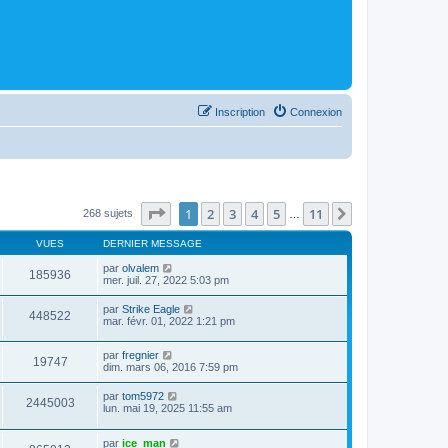
Inscription
Connexion
Page
1
sur
11
1
2
3
4
5
11
Suivant
268 sujets
…
VUES
DERNIER MESSAGE
par
olvalem
185936
mer. juil. 27, 2022 5:03 pm
par
Strike Eagle
448522
mar. févr. 01, 2022 1:21 pm
par
fregnier
19747
dim. mars 06, 2016 7:59 pm
par
tom5972
2445003
lun. mai 19, 2025 11:55 am
par
ice_man