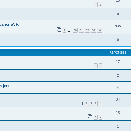
15
1
2
0
us ici SVP.
935
1
90
91
92
93
94
…
0
RÉPONSES
17
1
2
2
s jets
4
34
1
2
3
4
15
1
2
1