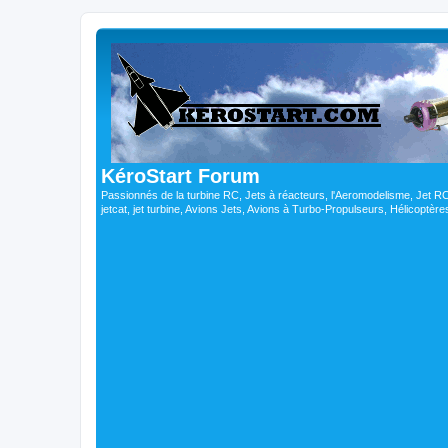
KéroStart Forum
Passionnés de la turbine RC, Jets à réacteurs, l'Aeromodelisme, Jet 
jetcat, jet turbine, Avions Jets, Avions à Turbo-Propulseurs, Hélicoptè