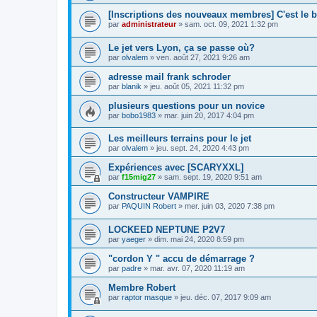
[Inscriptions des nouveaux membres] C'est le b
par
administrateur
»
sam. oct. 09, 2021 1:32 pm
Le jet vers Lyon, ça se passe où?
par
olvalem
»
ven. août 27, 2021 9:26 am
adresse mail frank schroder
par
blanik
»
jeu. août 05, 2021 11:32 pm
plusieurs questions pour un novice
par
bobo1983
»
mar. juin 20, 2017 4:04 pm
Les meilleurs terrains pour le jet
par
olvalem
»
jeu. sept. 24, 2020 4:43 pm
Expériences avec [SCARYXXL]
par
f15mig27
»
sam. sept. 19, 2020 9:51 am
Constructeur VAMPIRE
par
PAQUIN Robert
»
mer. juin 03, 2020 7:38 pm
LOCKEED NEPTUNE P2V7
par
yaeger
»
dim. mai 24, 2020 8:59 pm
"cordon Y " accu de démarrage ?
par
padre
»
mar. avr. 07, 2020 11:19 am
Membre Robert
par
raptor masque
»
jeu. déc. 07, 2017 9:09 am