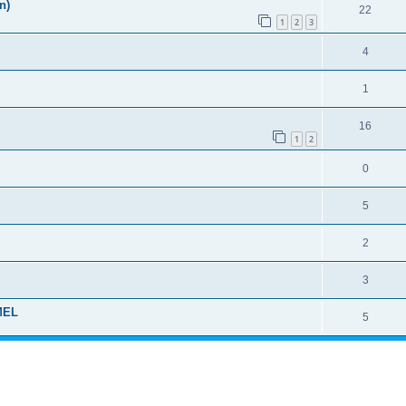
n)
22
1
2
3
4
1
16
1
2
0
5
2
3
RMEL
5