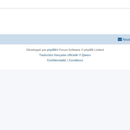
Nous
Développé par
phpBB
® Forum Software © phpBB Limited
Traduction française officielle
©
Qiaeru
Confidentialité
|
Conditions