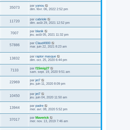
par
yanou
35073
dim. févr. 06, 2022 2:52 pm
par
cabriole
11720
dim. août 29, 2021 12:52 pm
par
blanik
7007
jeu. août 05, 2021 11:32 pm
par
Claud4900
57886
mar. juin 22, 2021 8:23 am
par
raptor masque
13832
dim. oct. 25, 2020 6:44 pm
par
f15mig27
7133
sam. sept. 19, 2020 9:51 am
par
jet7
22969
jeu. juin 11, 2020 8:09 pm
par
jet7
10450
jeu. juin 04, 2020 11:50 am
par
padre
13944
mer. avr. 08, 2020 5:52 pm
par
Maverick
37017
mer. nov. 13, 2019 7:46 am