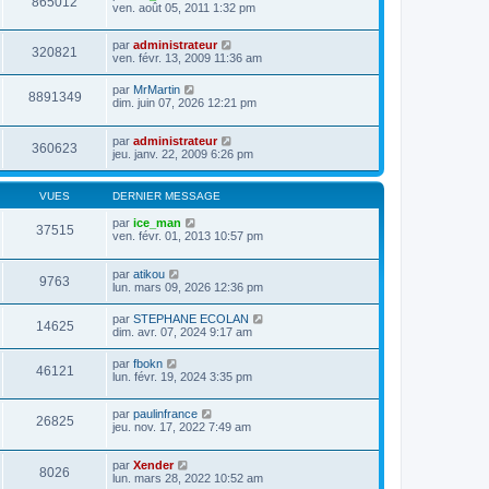
865012
ven. août 05, 2011 1:32 pm
par
administrateur
320821
ven. févr. 13, 2009 11:36 am
par
MrMartin
8891349
dim. juin 07, 2026 12:21 pm
par
administrateur
360623
jeu. janv. 22, 2009 6:26 pm
VUES
DERNIER MESSAGE
par
ice_man
37515
ven. févr. 01, 2013 10:57 pm
par
atikou
9763
lun. mars 09, 2026 12:36 pm
par
STEPHANE ECOLAN
14625
dim. avr. 07, 2024 9:17 am
par
fbokn
46121
lun. févr. 19, 2024 3:35 pm
par
paulinfrance
26825
jeu. nov. 17, 2022 7:49 am
par
Xender
8026
lun. mars 28, 2022 10:52 am