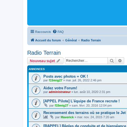
Raccourcis
FAQ
Accueil du forum
Général
Radio Terrain
Radio Terrain
Recher
Re
Nouveau sujet
ANNONCES
Posts avec photos = OK !
par
f15mig27
»
mar. juil. 26, 2022 2:46 pm
Aidez votre Forum!
par
administrateur
»
lun. août 10, 2020 2:31 pm
[APPEL Pilote] L'équipe de France recrute !
par
f15mig27
»
sam. févr. 20, 2016 12:04 pm
Recensement des terrains où se pratique le Jet
par
Maverick
»
mar. nov. 24, 2015 7:20 am
[RAPPEL] Règles de conduite et de bienséance