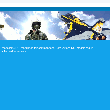
RC, modélisme RC, maquettes télécommandées, Jets, Avions RC, modèle réduit,
res à Turbo-Propulseurs