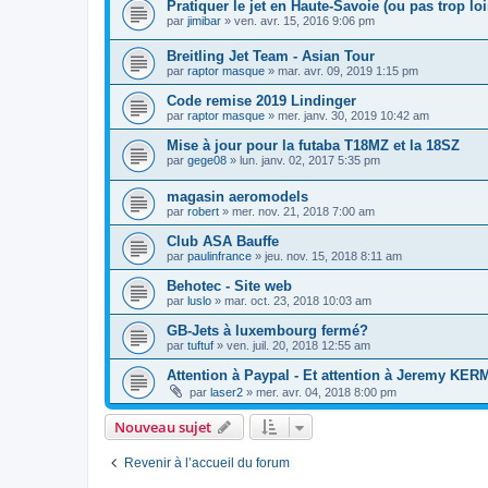
Pratiquer le jet en Haute-Savoie (ou pas trop loi
par
jimibar
»
ven. avr. 15, 2016 9:06 pm
Breitling Jet Team - Asian Tour
par
raptor masque
»
mar. avr. 09, 2019 1:15 pm
Code remise 2019 Lindinger
par
raptor masque
»
mer. janv. 30, 2019 10:42 am
Mise à jour pour la futaba T18MZ et la 18SZ
par
gege08
»
lun. janv. 02, 2017 5:35 pm
magasin aeromodels
par
robert
»
mer. nov. 21, 2018 7:00 am
Club ASA Bauffe
par
paulinfrance
»
jeu. nov. 15, 2018 8:11 am
Behotec - Site web
par
luslo
»
mar. oct. 23, 2018 10:03 am
GB-Jets à luxembourg fermé?
par
tuftuf
»
ven. juil. 20, 2018 12:55 am
Attention à Paypal - Et attention à Jeremy KE
par
laser2
»
mer. avr. 04, 2018 8:00 pm
Nouveau sujet
Revenir à l’accueil du forum