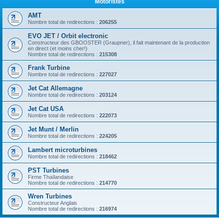
Motoristes
AMT
Nombre total de redirections :
206255
EVO JET / Orbit electronic
Constructeur des GBOOSTER (Graupner), il fait maintenant de la production
en direct (et moins cher!)
Nombre total de redirections :
215308
Frank Turbine
Nombre total de redirections :
227027
Jet Cat Allemagne
Nombre total de redirections :
203124
Jet Cat USA
Nombre total de redirections :
222073
Jet Munt / Merlin
Nombre total de redirections :
224205
Lambert microturbines
Nombre total de redirections :
218462
PST Turbines
Firme Thaïlandaise
Nombre total de redirections :
214770
Wren Turbines
Constructeur Anglais
Nombre total de redirections :
216974