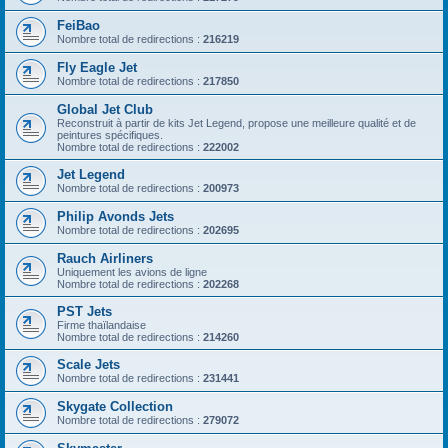
FeiBao
Nombre total de redirections :
216219
Fly Eagle Jet
Nombre total de redirections :
217850
Global Jet Club
Reconstruit à partir de kits Jet Legend, propose une meilleure qualité et de
peintures spécifiques.
Nombre total de redirections :
222002
Jet Legend
Nombre total de redirections :
200973
Philip Avonds Jets
Nombre total de redirections :
202695
Rauch Airliners
Uniquement les avions de ligne
Nombre total de redirections :
202268
PST Jets
Firme thaïlandaise
Nombre total de redirections :
214260
Scale Jets
Nombre total de redirections :
231441
Skygate Collection
Nombre total de redirections :
279072