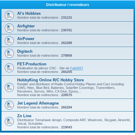
Distributeur / revendeurs
Al's Hobbies
Nombre total de redirections :
231215
Airfighter
Nombre total de redirections :
230761
AirPower
Nombre total de redirections :
262288
Digitech
Nombre total de redirections :
278858
FET-Production
Réalisation de pièces CNC - Site de
Fab6657
Nombre total de redirections :
266205
HobbyKing Online R/C Hobby Store
Retailer and distributor of Radio Control Hobby Planes and Cars including
GWS, Hitec, Blue Bird, Batteries, Solarfilm Coverings, Transmitters,
Receivers, Servos, Wire, CA Glue, Epoxy,...
Nombre total de redirections :
228575
Jet Legend Allemagne
Nombre total de redirections :
265294
Zn Line
Distributeur Tomahawk design, Composite ARF, Weatronic, Skygate, Airworld,
Jetcat, Schubeler...
Nombre total de redirections :
219043