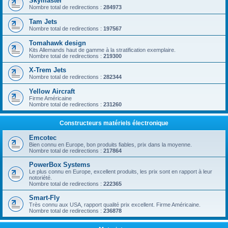
Skymaster
Nombre total de redirections :
284973
Tam Jets
Nombre total de redirections :
197567
Tomahawk design
Kits Allemands haut de gamme à la stratification exemplaire.
Nombre total de redirections :
219300
X-Trem Jets
Nombre total de redirections :
282344
Yellow Aircraft
Firme Américaine
Nombre total de redirections :
231260
Constructeurs matériels électronique
Emcotec
Bien connu en Europe, bon produits fiables, prix dans la moyenne.
Nombre total de redirections :
217864
PowerBox Systems
Le plus connu en Europe, excellent produits, les prix sont en rapport à leur
notoriété.
Nombre total de redirections :
222365
Smart-Fly
Très connu aux USA, rapport qualité prix excellent. Firme Américaine.
Nombre total de redirections :
236878