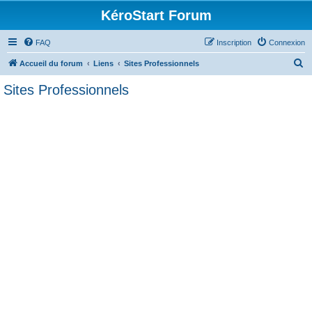
KéroStart Forum
FAQ
Inscription
Connexion
R
Accueil du forum
Liens
Sites Professionnels
e
Sites Professionnels
c
h
e
r
c
h
e
r