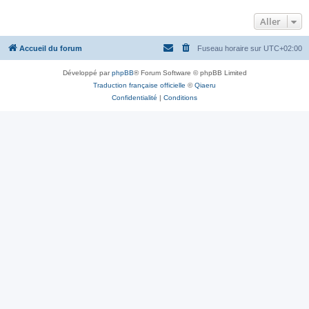
Aller
Accueil du forum
Fuseau horaire sur
UTC+02:00
Développé par
phpBB
® Forum Software © phpBB Limited
Traduction française officielle
©
Qiaeru
Confidentialité
|
Conditions