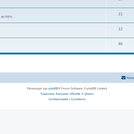
21
 au kéro...
12
80
Nous
Développé par
phpBB
® Forum Software © phpBB Limited
Traduction française officielle
©
Qiaeru
Confidentialité
|
Conditions