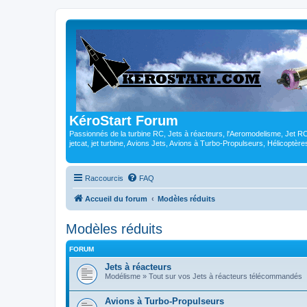
KéroStart Forum
Passionnés de la turbine RC, Jets à réacteurs, l'Aeromodelisme, Jet 
jetcat, jet turbine, Avions Jets, Avions à Turbo-Propulseurs, Hélicoptè
Raccourcis
FAQ
Accueil du forum
Modèles réduits
Modèles réduits
FORUM
Jets à réacteurs
Modélisme » Tout sur vos Jets à réacteurs télécommandés
Avions à Turbo-Propulseurs