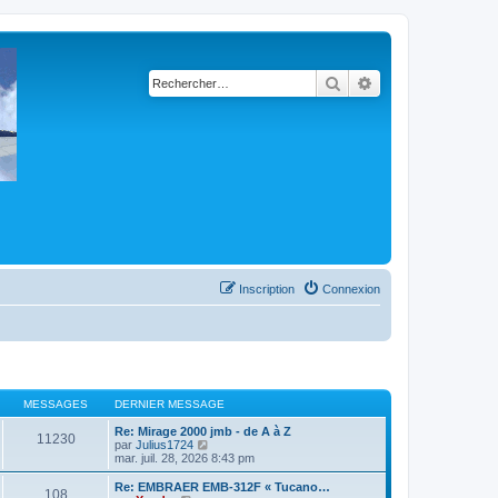
Rechercher
Recherche avancé
Inscription
Connexion
MESSAGES
DERNIER MESSAGE
Re: Mirage 2000 jmb - de A à Z
11230
C
par
Julius1724
o
mar. juil. 28, 2026 8:43 pm
n
s
Re: EMBRAER EMB-312F « Tucano…
108
u