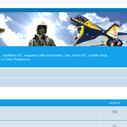
RC, modélisme RC, maquettes télécommandées, Jets, Avions RC, modèle réduit,
res à Turbo-Propulseurs
SUJETS
746
13