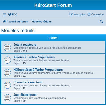
KéroStart Forum
FAQ
Inscription
Connexion
R
Accueil du forum
Modèles réduits
e
Modèles réduits
c
Forum
h
e
Jets à réacteurs
Modélisme » Tout sur vos Jets à réacteurs télécommandés
r
Sujets :
746
c
Avions à Turbo-Propulseurs
Tout sur vos avions à hélices qui sentent le kéro...
h
Sujets :
13
e
Hélicoptères à Turbo-Propulseurs
r
Tout sur vos voilures tournantes et autres ventilateurs gavés au kéro...
Sujets :
21
Planeurs à réacteur
Tout sur vos grandes plumes qui sentent le kéro...
Sujets :
12
Jets électriques
Modélisme » Jets électriques télécommandés
Sujets :
80