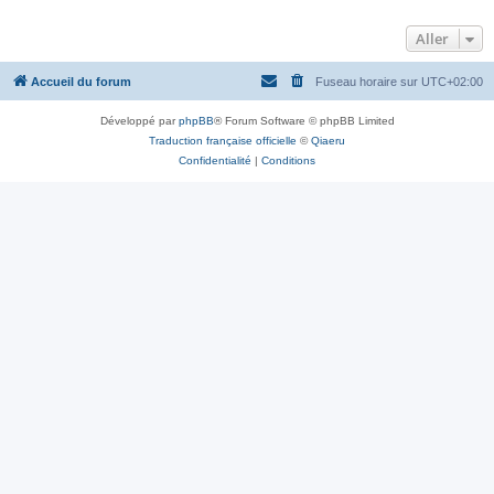
Aller
Accueil du forum
Fuseau horaire sur
UTC+02:00
Développé par
phpBB
® Forum Software © phpBB Limited
Traduction française officielle
©
Qiaeru
Confidentialité
|
Conditions