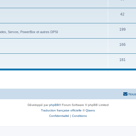
42
199
ndes, Servos, PowerBox et autres DPSI
166
181
Nous
Développé par
phpBB
® Forum Software © phpBB Limited
Traduction française officielle
©
Qiaeru
Confidentialité
|
Conditions