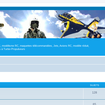
RC, modélisme RC, maquettes télécommandées, Jets, Avions RC, modèle réduit,
res à Turbo-Propulseurs
SUJETS
128
65