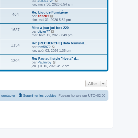
C
par
Julius1724
l
o
lun. mars 30, 2026 6:54 am
t
n
e
s
Re: Liquide Fumigène
464
r
u
C
par
Xender
l
l
o
dim. mai 31, 2026 5:54 pm
e
t
n
d
e
s
Mise à jour jeti box 220
e
1687
r
u
C
par
olivier77
r
l
l
o
mer. févr. 12, 2025 7:49 pm
n
e
t
n
i
d
e
s
Re: [RECHERCHE] data terminal…
e
e
1154
r
u
C
par
tom5972
r
r
l
l
o
lun. août 03, 2026 1:35 pm
m
n
e
t
n
e
i
d
e
s
Re: Fauteuil style "rivets" d…
s
e
e
1204
r
u
C
par
Paulovoy
s
r
r
l
l
o
jeu. juil. 16, 2026 4:12 pm
a
m
n
e
t
n
g
e
i
d
e
s
e
s
e
e
r
u
s
r
r
l
l
a
m
Aller
n
e
t
g
e
i
d
e
e
s
e
e
r
s
r
r
l
 contacter
Supprimer les cookies
Fuseau horaire sur
UTC+02:00
a
m
n
e
g
e
i
d
e
s
e
e
s
r
r
a
m
n
g
e
i
e
s
e
s
r
a
m
g
e
e
s