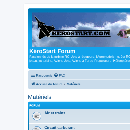
KéroStart Forum
Passionnés de la turbine RC, Jets à réacteurs, l'Aeromodelisme, Jet 
jetcat, jet turbine, Avions Jets, Avions à Turbo-Propulseurs, Hélicoptè
Raccourcis
FAQ
Accueil du forum
Matériels
Matériels
FORUM
Air et trains
Circuit carburant