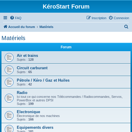
KéroStart Forum
FAQ
Inscription
Connexion
R
Accueil du forum
Matériels
e
Matériels
c
Forum
h
e
Air et trains
Sujets :
128
r
Circuit carburant
c
Sujets :
65
h
Pétrole / Kéro / Gaz et Huiles
e
Sujets :
42
r
Radio
Ici tout ce qui concerne nos Télécommandes / Radiocommandes, Servos,
PowerBox et autres DPSI
Sujets :
199
Electronique
Électronique de nos machines
Sujets :
166
Equipements divers
Sujets :
181