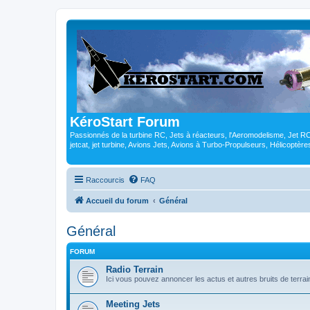
KéroStart Forum
Passionnés de la turbine RC, Jets à réacteurs, l'Aeromodelisme, Jet 
jetcat, jet turbine, Avions Jets, Avions à Turbo-Propulseurs, Hélicoptè
Raccourcis
FAQ
Accueil du forum
Général
Général
FORUM
Radio Terrain
Ici vous pouvez annoncer les actus et autres bruits de terrai
Meeting Jets