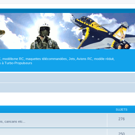
RC, modélisme RC, maquettes télécommandées, Jets, Avions RC, modèle réduit,
res à Turbo-Propulseurs
SUJETS
276
ns, cancans etc...
250