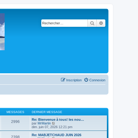
Rechercher
Recherche avancé
Inscription
Connexion
MESSAGES
DERNIER MESSAGE
Re: Bienvenue à tous! les nou…
2996
C
par
MrMartin
o
dim. juin 07, 2026 12:21 pm
n
s
Re: MABJETCHAUD JUIN 2026
2398
u