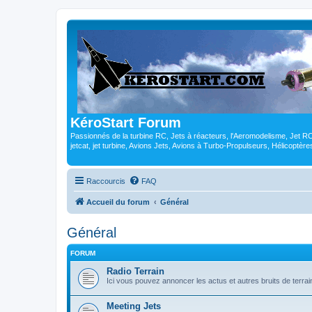
KéroStart Forum
Passionnés de la turbine RC, Jets à réacteurs, l'Aeromodelisme, Jet 
jetcat, jet turbine, Avions Jets, Avions à Turbo-Propulseurs, Hélicoptè
Raccourcis
FAQ
Accueil du forum
Général
Général
FORUM
Radio Terrain
Ici vous pouvez annoncer les actus et autres bruits de terrai
Meeting Jets