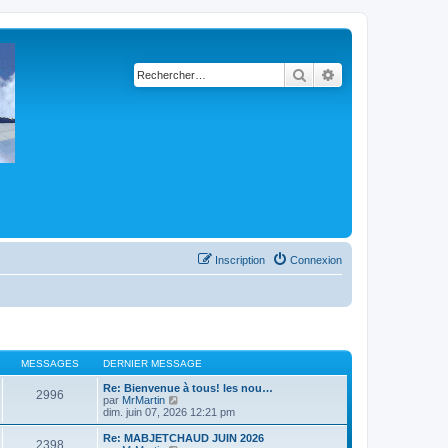
Rechercher
Recherche avancé
Inscription
Connexion
MESSAGES
DERNIER MESSAGE
Re: Bienvenue à tous! les nou…
2996
C
par
MrMartin
o
dim. juin 07, 2026 12:21 pm
n
s
Re: MABJETCHAUD JUIN 2026
2398
u