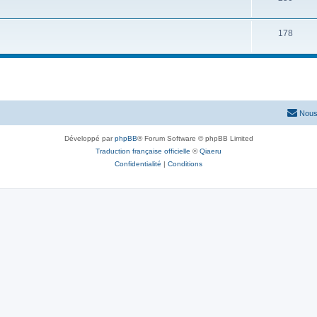
178
Nous
Développé par
phpBB
® Forum Software © phpBB Limited
Traduction française officielle
©
Qiaeru
Confidentialité
|
Conditions