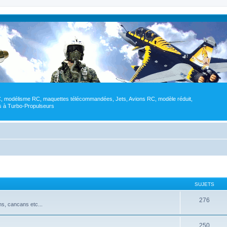
RC, modélisme RC, maquettes télécommandées, Jets, Avions RC, modèle réduit,
res à Turbo-Propulseurs
SUJETS
276
ns, cancans etc...
250