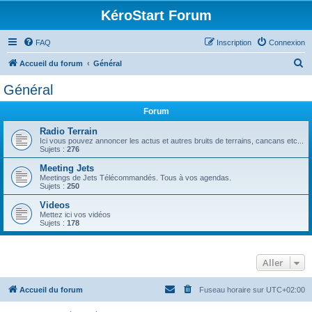
KéroStart Forum
FAQ
Inscription
Connexion
R
Accueil du forum
Général
e
Général
c
Forum
h
e
Radio Terrain
Ici vous pouvez annoncer les actus et autres bruits de terrains, cancans etc...
r
Sujets :
276
c
Meeting Jets
Meetings de Jets Télécommandés. Tous à vos agendas.
h
Sujets :
250
e
Videos
r
Mettez ici vos vidéos
Sujets :
178
Aller
Accueil du forum
Fuseau horaire sur
UTC+02:00