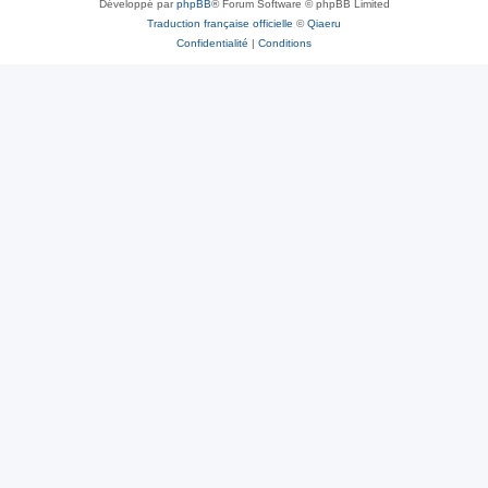
Développé par
phpBB
® Forum Software © phpBB Limited
Traduction française officielle
©
Qiaeru
Confidentialité
|
Conditions