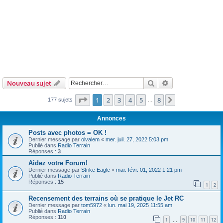
Rechercher
Recherche avanc
Nouveau sujet
Page
1
sur
8
1
2
3
4
5
8
Suivant
177 sujets
…
Annonces
Posts avec photos = OK !
Dernier message par
olvalem
«
mer. juil. 27, 2022 5:03 pm
Publié dans
Radio Terrain
Réponses :
3
Aidez votre Forum!
Dernier message par
Strike Eagle
«
mar. févr. 01, 2022 1:21 pm
Publié dans
Radio Terrain
Réponses :
15
1
2
Recensement des terrains où se pratique le Jet RC
Dernier message par
tom5972
«
lun. mai 19, 2025 11:55 am
Publié dans
Radio Terrain
Réponses :
110
1
9
10
11
12
…