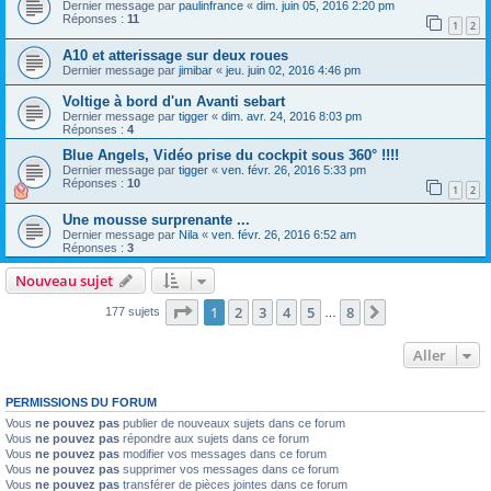
Dernier message par
paulinfrance
«
dim. juin 05, 2016 2:20 pm
Réponses :
11
1
2
A10 et atterissage sur deux roues
Dernier message par
jimibar
«
jeu. juin 02, 2016 4:46 pm
Voltige à bord d'un Avanti sebart
Dernier message par
tigger
«
dim. avr. 24, 2016 8:03 pm
Réponses :
4
Blue Angels, Vidéo prise du cockpit sous 360° !!!!
Dernier message par
tigger
«
ven. févr. 26, 2016 5:33 pm
Réponses :
10
1
2
Une mousse surprenante ...
Dernier message par
Nila
«
ven. févr. 26, 2016 6:52 am
Réponses :
3
Nouveau sujet
Page
1
sur
8
1
2
3
4
5
8
Suivant
177 sujets
…
Aller
PERMISSIONS DU FORUM
Vous
ne pouvez pas
publier de nouveaux sujets dans ce forum
Vous
ne pouvez pas
répondre aux sujets dans ce forum
Vous
ne pouvez pas
modifier vos messages dans ce forum
Vous
ne pouvez pas
supprimer vos messages dans ce forum
Vous
ne pouvez pas
transférer de pièces jointes dans ce forum