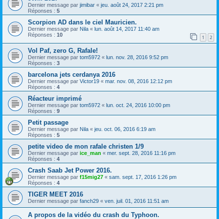
Dernier message par
jimibar
«
jeu. août 24, 2017 2:21 pm
Réponses :
5
Scorpion AD dans le ciel Mauricien.
Dernier message par
Nila
«
lun. août 14, 2017 11:40 am
Réponses :
10
1
2
Vol Paf, zero G, Rafale!
Dernier message par
tom5972
«
lun. nov. 28, 2016 9:52 pm
Réponses :
3
barcelona jets cerdanya 2016
Dernier message par
Victor19
«
mar. nov. 08, 2016 12:12 pm
Réponses :
4
Réacteur imprimé
Dernier message par
tom5972
«
lun. oct. 24, 2016 10:00 pm
Réponses :
9
Petit passage
Dernier message par
Nila
«
jeu. oct. 06, 2016 6:19 am
Réponses :
5
petite video de mon rafale christen 1/9
Dernier message par
ice_man
«
mer. sept. 28, 2016 11:16 pm
Réponses :
4
Crash Saab Jet Power 2016.
Dernier message par
f15mig27
«
sam. sept. 17, 2016 1:26 pm
Réponses :
4
TIGER MEET 2016
Dernier message par
fanch29
«
ven. juil. 01, 2016 11:51 am
A propos de la vidéo du crash du Typhoon.