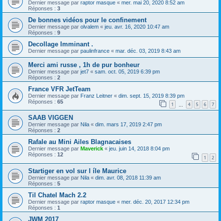
Dernier message par
raptor masque
«
mer. mai 20, 2020 8:52 am
Réponses :
3
De bonnes vidéos pour le confinement
Dernier message par
olvalem
«
jeu. avr. 16, 2020 10:47 am
Réponses :
9
Decollage Imminant .
Dernier message par
paulinfrance
«
mar. déc. 03, 2019 8:43 am
Merci ami russe , 1h de pur bonheur
Dernier message par
jet7
«
sam. oct. 05, 2019 6:39 pm
Réponses :
2
France VFR JetTeam
Dernier message par
Franz Leitner
«
dim. sept. 15, 2019 8:39 pm
Réponses :
65
1
4
5
6
7
…
SAAB VIGGEN
Dernier message par
Nila
«
dim. mars 17, 2019 2:47 pm
Réponses :
2
Rafale au Mini Ailes Blagnacaises
Dernier message par
Maverick
«
jeu. juin 14, 2018 8:04 pm
Réponses :
12
1
2
Startiger en vol sur l íle Maurice
Dernier message par
Nila
«
dim. avr. 08, 2018 11:39 am
Réponses :
5
Til Chatel Mach 2.2
Dernier message par
raptor masque
«
mer. déc. 20, 2017 12:34 pm
Réponses :
1
JWM 2017