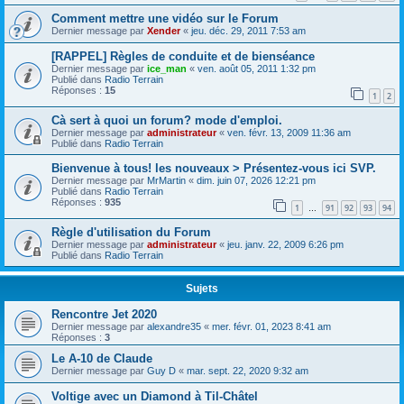
Comment mettre une vidéo sur le Forum
Dernier message par
Xender
«
jeu. déc. 29, 2011 7:53 am
[RAPPEL] Règles de conduite et de bienséance
Dernier message par
ice_man
«
ven. août 05, 2011 1:32 pm
Publié dans
Radio Terrain
Réponses :
15
1
2
Cà sert à quoi un forum? mode d'emploi.
Dernier message par
administrateur
«
ven. févr. 13, 2009 11:36 am
Publié dans
Radio Terrain
Bienvenue à tous! les nouveaux > Présentez-vous ici SVP.
Dernier message par
MrMartin
«
dim. juin 07, 2026 12:21 pm
Publié dans
Radio Terrain
Réponses :
935
1
91
92
93
94
…
Règle d'utilisation du Forum
Dernier message par
administrateur
«
jeu. janv. 22, 2009 6:26 pm
Publié dans
Radio Terrain
Sujets
Rencontre Jet 2020
Dernier message par
alexandre35
«
mer. févr. 01, 2023 8:41 am
Réponses :
3
Le A-10 de Claude
Dernier message par
Guy D
«
mar. sept. 22, 2020 9:32 am
Voltige avec un Diamond à Til-Châtel