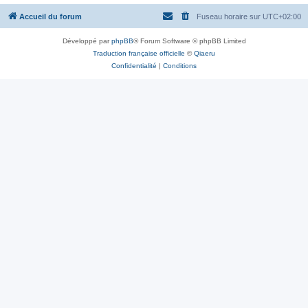
Accueil du forum
Fuseau horaire sur
UTC+02:00
Développé par
phpBB
® Forum Software © phpBB Limited
Traduction française officielle
©
Qiaeru
Confidentialité
|
Conditions