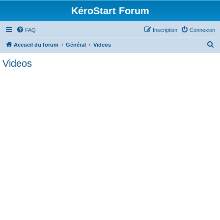
KéroStart Forum
FAQ
Inscription
Connexion
R
Accueil du forum
Général
Videos
e
Videos
c
h
e
r
c
h
e
r