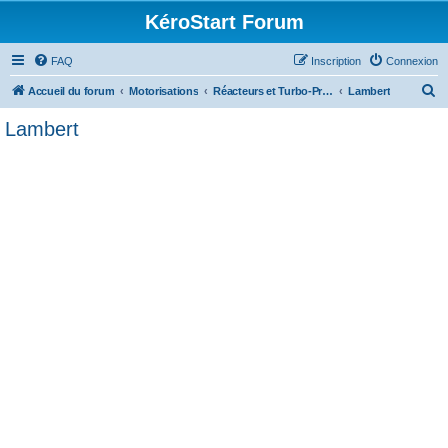
KéroStart Forum
FAQ
Inscription
Connexion
R
Accueil du forum
Motorisations
Réacteurs et Turbo-Propulseurs
Lambert
e
Lambert
c
h
e
r
c
h
e
r