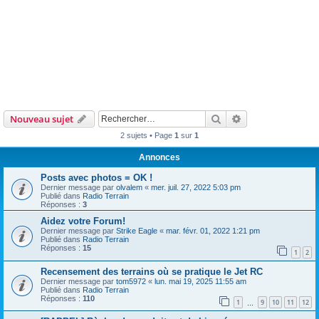
Rechercher
Recherche avanc
Nouveau sujet
2 sujets • Page
1
sur
1
Annonces
Posts avec photos = OK !
Dernier message par
olvalem
«
mer. juil. 27, 2022 5:03 pm
Publié dans
Radio Terrain
Réponses :
3
Aidez votre Forum!
Dernier message par
Strike Eagle
«
mar. févr. 01, 2022 1:21 pm
Publié dans
Radio Terrain
Réponses :
15
1
2
Recensement des terrains où se pratique le Jet RC
Dernier message par
tom5972
«
lun. mai 19, 2025 11:55 am
Publié dans
Radio Terrain
Réponses :
110
1
9
10
11
12
…