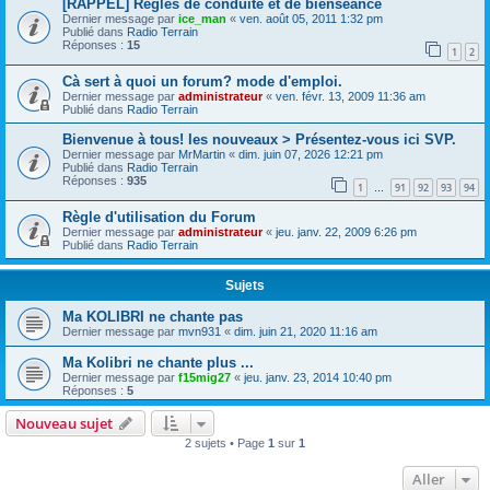
[RAPPEL] Règles de conduite et de bienséance
Dernier message par
ice_man
«
ven. août 05, 2011 1:32 pm
Publié dans
Radio Terrain
Réponses :
15
1
2
Cà sert à quoi un forum? mode d'emploi.
Dernier message par
administrateur
«
ven. févr. 13, 2009 11:36 am
Publié dans
Radio Terrain
Bienvenue à tous! les nouveaux > Présentez-vous ici SVP.
Dernier message par
MrMartin
«
dim. juin 07, 2026 12:21 pm
Publié dans
Radio Terrain
Réponses :
935
1
91
92
93
94
…
Règle d'utilisation du Forum
Dernier message par
administrateur
«
jeu. janv. 22, 2009 6:26 pm
Publié dans
Radio Terrain
Sujets
Ma KOLIBRI ne chante pas
Dernier message par
mvn931
«
dim. juin 21, 2020 11:16 am
Ma Kolibri ne chante plus ...
Dernier message par
f15mig27
«
jeu. janv. 23, 2014 10:40 pm
Réponses :
5
Nouveau sujet
2 sujets • Page
1
sur
1
Aller