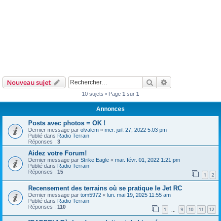
Rechercher
Recherche avanc
Nouveau sujet
10 sujets • Page
1
sur
1
Annonces
Posts avec photos = OK !
Dernier message par
olvalem
«
mer. juil. 27, 2022 5:03 pm
Publié dans
Radio Terrain
Réponses :
3
Aidez votre Forum!
Dernier message par
Strike Eagle
«
mar. févr. 01, 2022 1:21 pm
Publié dans
Radio Terrain
Réponses :
15
1
2
Recensement des terrains où se pratique le Jet RC
Dernier message par
tom5972
«
lun. mai 19, 2025 11:55 am
Publié dans
Radio Terrain
Réponses :
110
1
9
10
11
12
…