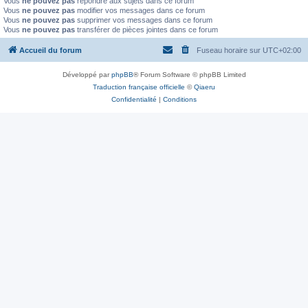
Vous
ne pouvez pas
répondre aux sujets dans ce forum
Vous
ne pouvez pas
modifier vos messages dans ce forum
Vous
ne pouvez pas
supprimer vos messages dans ce forum
Vous
ne pouvez pas
transférer de pièces jointes dans ce forum
Accueil du forum
Fuseau horaire sur
UTC+02:00
Développé par
phpBB
® Forum Software © phpBB Limited
Traduction française officielle
©
Qiaeru
Confidentialité
|
Conditions