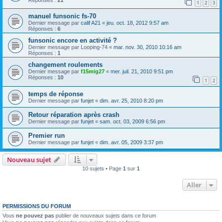
1
2
3
manuel funsonic fs-70
Dernier message par
calif A21
«
jeu. oct. 18, 2012 9:57 am
Réponses :
6
funsonic encore en activité ?
Dernier message par
Looping-74
«
mar. nov. 30, 2010 10:16 am
Réponses :
1
changement roulements
Dernier message par
f15mig27
«
mer. juil. 21, 2010 9:51 pm
Réponses :
10
1
2
temps de réponse
Dernier message par
funjet
«
dim. avr. 25, 2010 8:20 pm
Retour réparation après crash
Dernier message par
funjet
«
sam. oct. 03, 2009 6:56 pm
Premier run
Dernier message par
funjet
«
dim. avr. 05, 2009 3:37 pm
Nouveau sujet
10 sujets • Page
1
sur
1
Aller
PERMISSIONS DU FORUM
Vous
ne pouvez pas
publier de nouveaux sujets dans ce forum