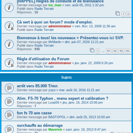
[RAPPEL] Règles de conduite et de bienséance
Dernier message par
ice_man
«
ven. août 05, 2011 1:32 pm
Publié dans
Radio Terrain
Réponses :
15
1
2
Cà sert à quoi un forum? mode d'emploi.
Dernier message par
administrateur
«
ven. févr. 13, 2009 11:36 am
Publié dans
Radio Terrain
Bienvenue à tous! les nouveaux > Présentez-vous ici SVP.
Dernier message par
MrMartin
«
dim. juin 07, 2026 12:21 pm
Publié dans
Radio Terrain
Réponses :
935
1
91
92
93
94
…
Règle d'utilisation du Forum
Dernier message par
administrateur
«
jeu. janv. 22, 2009 6:26 pm
Publié dans
Radio Terrain
Sujets
arrêt vers 85.000 T/mn
Dernier message par
yoyo
«
mar. août 16, 2016 11:21 am
Alim. FS-70 Typhon , menu expert et calibration ?
Dernier message par
Loop59
«
jeu. janv. 16, 2014 10:06 pm
Réponses :
7
fun fs 70 axe casse
Dernier message par
BASTOPOL
«
dim. août 25, 2013 10:50 am
surchauffe au démarrage
Dernier message par
Maverick
«
sam. janv. 19, 2013 9:47 pm
Réponses :
21