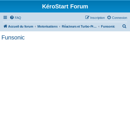
KéroStart Forum
FAQ
Inscription
Connexion
R
Accueil du forum
Motorisations
Réacteurs et Turbo-Propulseurs
Funsonic
e
Funsonic
c
h
e
r
c
h
e
r