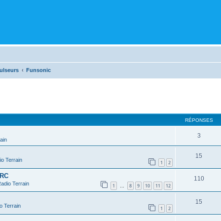
ulseurs
Funsonic
cher
cherche avancée
RÉPONSES
3
ain
15
o Terrain
1
2
 RC
110
adio Terrain
1
8
9
10
11
12
…
15
o Terrain
1
2