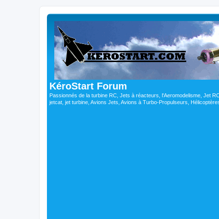
KéroStart Forum
Passionnés de la turbine RC, Jets à réacteurs, l'Aeromodelisme, Jet 
jetcat, jet turbine, Avions Jets, Avions à Turbo-Propulseurs, Hélicoptè