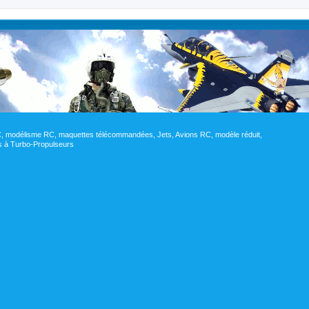
RC, modélisme RC, maquettes télécommandées, Jets, Avions RC, modèle réduit,
res à Turbo-Propulseurs