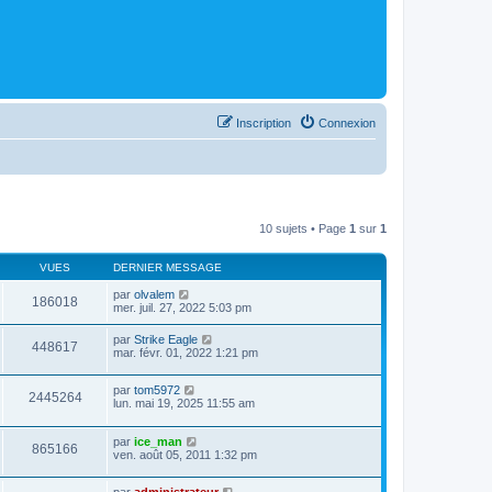
Inscription
Connexion
10 sujets • Page
1
sur
1
VUES
DERNIER MESSAGE
par
olvalem
186018
mer. juil. 27, 2022 5:03 pm
par
Strike Eagle
448617
mar. févr. 01, 2022 1:21 pm
par
tom5972
2445264
lun. mai 19, 2025 11:55 am
par
ice_man
865166
ven. août 05, 2011 1:32 pm