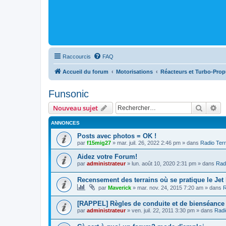
Raccourcis
FAQ
Accueil du forum
Motorisations
Réacteurs et Turbo-Prop
Funsonic
Recher
Re
Nouveau sujet
ANNONCES
Posts avec photos = OK !
par
f15mig27
»
mar. juil. 26, 2022 2:46 pm
» dans
Radio Terr
Aidez votre Forum!
par
administrateur
»
lun. août 10, 2020 2:31 pm
» dans
Radi
Recensement des terrains où se pratique le Jet
par
Maverick
»
mar. nov. 24, 2015 7:20 am
» dans
R
[RAPPEL] Règles de conduite et de bienséance
par
administrateur
»
ven. juil. 22, 2011 3:30 pm
» dans
Radi