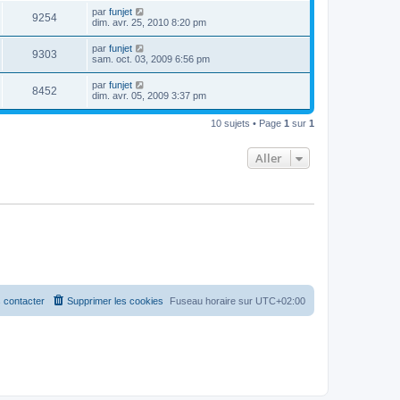
par
funjet
9254
dim. avr. 25, 2010 8:20 pm
par
funjet
9303
sam. oct. 03, 2009 6:56 pm
par
funjet
8452
dim. avr. 05, 2009 3:37 pm
10 sujets • Page
1
sur
1
Aller
 contacter
Supprimer les cookies
Fuseau horaire sur
UTC+02:00