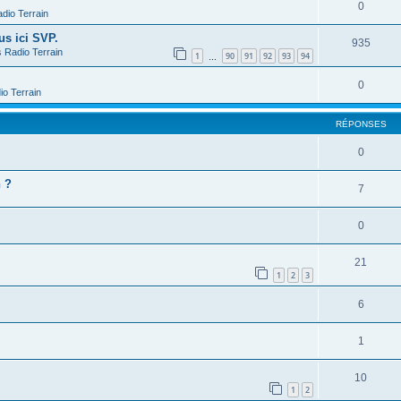
0
dio Terrain
us ici SVP.
935
s
Radio Terrain
1
90
91
92
93
94
…
0
io Terrain
RÉPONSES
0
n ?
7
0
21
1
2
3
6
1
10
1
2