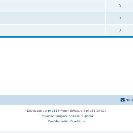
0
0
0
Nous
Développé par
phpBB
® Forum Software © phpBB Limited
Traduction française officielle
©
Qiaeru
Confidentialité
|
Conditions