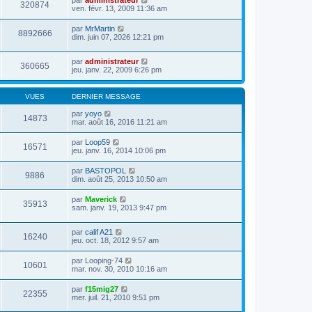
par
administrateur
320874
ven. févr. 13, 2009 11:36 am
par
MrMartin
8892666
dim. juin 07, 2026 12:21 pm
par
administrateur
360665
jeu. janv. 22, 2009 6:26 pm
VUES
DERNIER MESSAGE
par
yoyo
14873
mar. août 16, 2016 11:21 am
par
Loop59
16571
jeu. janv. 16, 2014 10:06 pm
par
BASTOPOL
9886
dim. août 25, 2013 10:50 am
par
Maverick
35913
sam. janv. 19, 2013 9:47 pm
par
calif A21
16240
jeu. oct. 18, 2012 9:57 am
par
Looping-74
10601
mar. nov. 30, 2010 10:16 am
par
f15mig27
22355
mer. juil. 21, 2010 9:51 pm