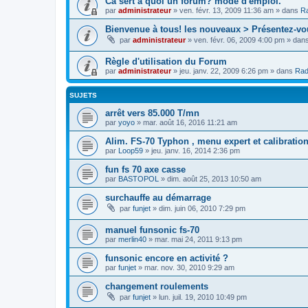
Cà sert à quoi un forum? mode d'emploi.
par
administrateur
»
ven. févr. 13, 2009 11:36 am
» dans
Ra
Bienvenue à tous! les nouveaux > Présentez-vo
par
administrateur
»
ven. févr. 06, 2009 4:00 pm
» dan
Règle d'utilisation du Forum
par
administrateur
»
jeu. janv. 22, 2009 6:26 pm
» dans
Rad
SUJETS
arrêt vers 85.000 T/mn
par
yoyo
»
mar. août 16, 2016 11:21 am
Alim. FS-70 Typhon , menu expert et calibratio
par
Loop59
»
jeu. janv. 16, 2014 2:36 pm
fun fs 70 axe casse
par
BASTOPOL
»
dim. août 25, 2013 10:50 am
surchauffe au démarrage
par
funjet
»
dim. juin 06, 2010 7:29 pm
manuel funsonic fs-70
par
merlin40
»
mar. mai 24, 2011 9:13 pm
funsonic encore en activité ?
par
funjet
»
mar. nov. 30, 2010 9:29 am
changement roulements
par
funjet
»
lun. juil. 19, 2010 10:49 pm