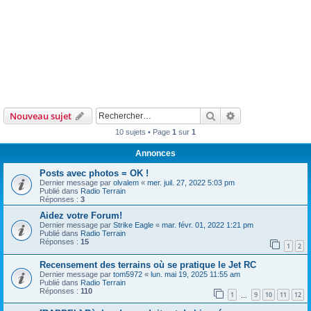
Rechercher
Recherche avanc
Nouveau sujet
10 sujets • Page
1
sur
1
Annonces
Posts avec photos = OK !
Dernier message par
olvalem
«
mer. juil. 27, 2022 5:03 pm
Publié dans
Radio Terrain
Réponses :
3
Aidez votre Forum!
Dernier message par
Strike Eagle
«
mar. févr. 01, 2022 1:21 pm
Publié dans
Radio Terrain
Réponses :
15
1
2
Recensement des terrains où se pratique le Jet RC
Dernier message par
tom5972
«
lun. mai 19, 2025 11:55 am
Publié dans
Radio Terrain
Réponses :
110
1
9
10
11
12
…