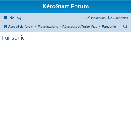
KéroStart Forum
FAQ
Inscription
Connexion
R
Accueil du forum
Motorisations
Réacteurs et Turbo-Propulseurs
Funsonic
e
Funsonic
c
h
e
r
c
h
e
r