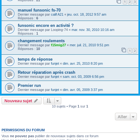
1
2
3
manuel funsonic fs-70
Dernier message par
calif A21
«
jeu. oct. 18, 2012 9:57 am
Réponses :
6
funsonic encore en activité ?
Dernier message par
Looping-74
«
mar. nov. 30, 2010 10:16 am
Réponses :
1
changement roulements
Dernier message par
f15mig27
«
mer. juil. 21, 2010 9:51 pm
Réponses :
10
1
2
temps de réponse
Dernier message par
funjet
«
dim. avr. 25, 2010 8:20 pm
Retour réparation après crash
Dernier message par
funjet
«
sam. oct. 03, 2009 6:56 pm
Premier run
Dernier message par
funjet
«
dim. avr. 05, 2009 3:37 pm
Nouveau sujet
10 sujets • Page
1
sur
1
Aller
PERMISSIONS DU FORUM
Vous
ne pouvez pas
publier de nouveaux sujets dans ce forum