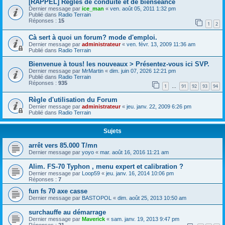
[RAPPEL] Règles de conduite et de bienséance
Dernier message par
ice_man
«
ven. août 05, 2011 1:32 pm
Publié dans
Radio Terrain
Réponses :
15
1
2
Cà sert à quoi un forum? mode d'emploi.
Dernier message par
administrateur
«
ven. févr. 13, 2009 11:36 am
Publié dans
Radio Terrain
Bienvenue à tous! les nouveaux > Présentez-vous ici SVP.
Dernier message par
MrMartin
«
dim. juin 07, 2026 12:21 pm
Publié dans
Radio Terrain
Réponses :
935
1
91
92
93
94
…
Règle d'utilisation du Forum
Dernier message par
administrateur
«
jeu. janv. 22, 2009 6:26 pm
Publié dans
Radio Terrain
Sujets
arrêt vers 85.000 T/mn
Dernier message par
yoyo
«
mar. août 16, 2016 11:21 am
Alim. FS-70 Typhon , menu expert et calibration ?
Dernier message par
Loop59
«
jeu. janv. 16, 2014 10:06 pm
Réponses :
7
fun fs 70 axe casse
Dernier message par
BASTOPOL
«
dim. août 25, 2013 10:50 am
surchauffe au démarrage
Dernier message par
Maverick
«
sam. janv. 19, 2013 9:47 pm
Réponses :
21