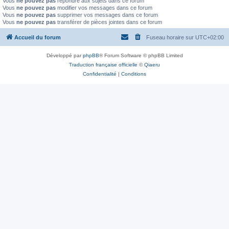
Vous
ne pouvez pas
répondre aux sujets dans ce forum
Vous
ne pouvez pas
modifier vos messages dans ce forum
Vous
ne pouvez pas
supprimer vos messages dans ce forum
Vous
ne pouvez pas
transférer de pièces jointes dans ce forum
Accueil du forum
Fuseau horaire sur
UTC+02:00
Développé par
phpBB
® Forum Software © phpBB Limited
Traduction française officielle
©
Qiaeru
Confidentialité
|
Conditions