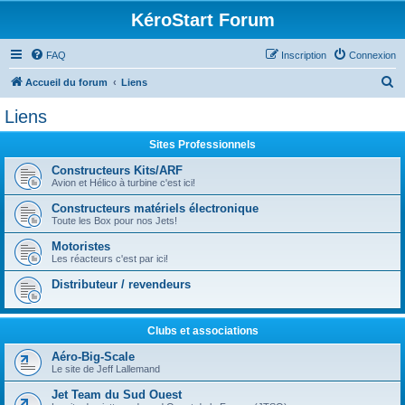
KéroStart Forum
FAQ
Inscription
Connexion
R
Accueil du forum
Liens
e
Liens
c
Sites Professionnels
h
e
Constructeurs Kits/ARF
Avion et Hélico à turbine c'est ici!
r
Constructeurs matériels électronique
c
Toute les Box pour nos Jets!
h
Motoristes
e
Les réacteurs c'est par ici!
r
Distributeur / revendeurs
Clubs et associations
Aéro-Big-Scale
Le site de Jeff Lallemand
Jet Team du Sud Ouest