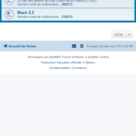
Le site des jetteux du sud Ouest de la France (JTSO)
Nombre total de redirections :
280271
Mach 2.2
Nombre total de redirections :
216070
Aller
Accueil du forum
Fuseau horaire sur
UTC+02:00
Développé par
phpBB
® Forum Software © phpBB Limited
Traduction française officielle
©
Qiaeru
Confidentialité
|
Conditions