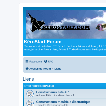
KéroStart Forum
Passionnés de la turbine RC, Jets à réacteurs, l'Aeromodelisme, Jet 
jetcat, jet turbine, Avions Jets, Avions à Turbo-Propulseurs, Hélicoptè
Raccourcis
FAQ
Accueil du forum
Liens
Liens
SITES PROFESSIONNELS
Constructeurs Kits/ARF
Avion et Hélico à turbine c'est ici!
Constructeurs matériels électronique
Toute les Box pour nos Jets!