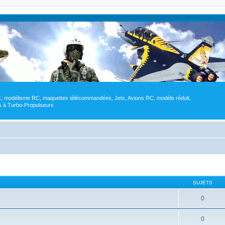
RC, modélisme RC, maquettes télécommandées, Jets, Avions RC, modèle réduit,
res à Turbo-Propulseurs
SUJETS
0
0