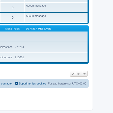
Aucun message
0
Aucun message
0
MESSAGES
DERNIER MESSAGE
edirections : 279254
edirections : 215001
Aller
 contacter
Supprimer les cookies
Fuseau horaire sur
UTC+02:00