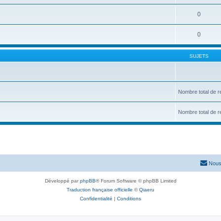
0
0
SUJETS
Nombre total de r
Nombre total de r
Nous
Développé par
phpBB
® Forum Software © phpBB Limited
Traduction française officielle
©
Qiaeru
Confidentialité
|
Conditions