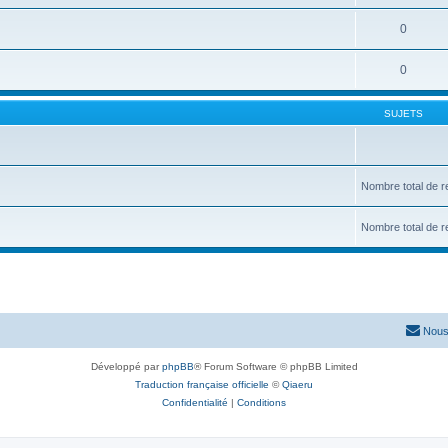
0
0
SUJETS
Nombre total de r
Nombre total de r
Nous
Développé par
phpBB
® Forum Software © phpBB Limited
Traduction française officielle
©
Qiaeru
Confidentialité
|
Conditions