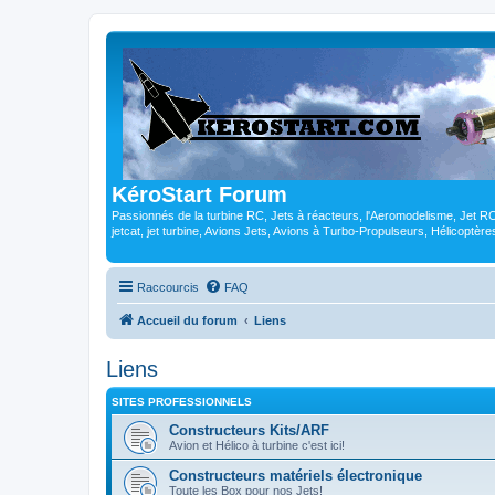
KéroStart Forum
Passionnés de la turbine RC, Jets à réacteurs, l'Aeromodelisme, Jet 
jetcat, jet turbine, Avions Jets, Avions à Turbo-Propulseurs, Hélicoptè
Raccourcis
FAQ
Accueil du forum
Liens
Liens
SITES PROFESSIONNELS
Constructeurs Kits/ARF
Avion et Hélico à turbine c'est ici!
Constructeurs matériels électronique
Toute les Box pour nos Jets!