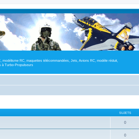
RC, modélisme RC, maquettes télécommandées, Jets, Avions RC, modèle réduit,
res à Turbo-Propulseurs
SUJETS
0
0