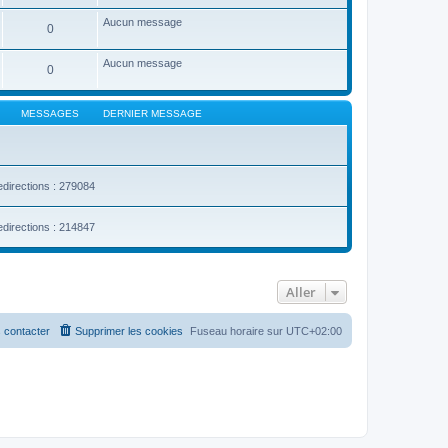
Aucun message
0
Aucun message
0
MESSAGES
DERNIER MESSAGE
edirections : 279084
edirections : 214847
Aller
 contacter
Supprimer les cookies
Fuseau horaire sur
UTC+02:00