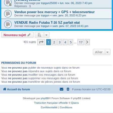
Dernier message par
topgun25000
«
lun. nov. 06, 2023 7:43 pm
Réponses :
1
Vendue power box mercury + GPS + teleconverteur
Dernier message par
topgun
«
ven. janv. 20, 2023 6:23 pm
VENDUE Radio Futaba T-16 SZ parfait etat
Dernier message par
topgun
«
sam. janv. 07, 2023 10:41 pm
Nouveau sujet
Page
1
sur
17
1
2
3
4
5
17
Suivant
401 sujets
…
Aller
PERMISSIONS DU FORUM
Vous
ne pouvez pas
publier de nouveaux sujets dans ce forum
Vous
ne pouvez pas
répondre aux sujets dans ce forum
Vous
ne pouvez pas
modifier vos messages dans ce forum
Vous
ne pouvez pas
supprimer vos messages dans ce forum
Vous
ne pouvez pas
transférer de pièces jointes dans ce forum
Accueil du forum
Fuseau horaire sur
UTC+02:00
Développé par
phpBB
® Forum Software © phpBB Limited
Traduction française officielle
©
Qiaeru
Confidentialité
|
Conditions