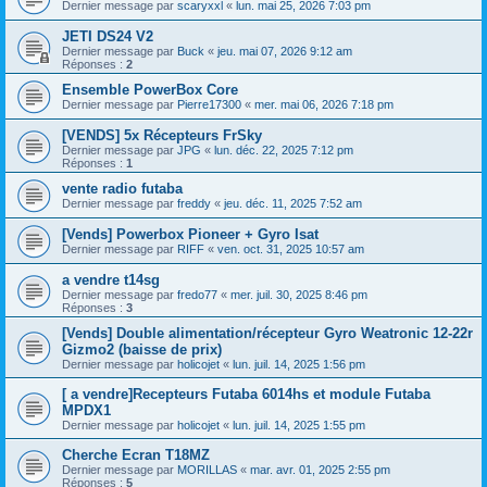
Dernier message par
scaryxxl
«
lun. mai 25, 2026 7:03 pm
JETI DS24 V2
Dernier message par
Buck
«
jeu. mai 07, 2026 9:12 am
Réponses :
2
Ensemble PowerBox Core
Dernier message par
Pierre17300
«
mer. mai 06, 2026 7:18 pm
[VENDS] 5x Récepteurs FrSky
Dernier message par
JPG
«
lun. déc. 22, 2025 7:12 pm
Réponses :
1
vente radio futaba
Dernier message par
freddy
«
jeu. déc. 11, 2025 7:52 am
[Vends] Powerbox Pioneer + Gyro Isat
Dernier message par
RIFF
«
ven. oct. 31, 2025 10:57 am
a vendre t14sg
Dernier message par
fredo77
«
mer. juil. 30, 2025 8:46 pm
Réponses :
3
[Vends] Double alimentation/récepteur Gyro Weatronic 12-22r
Gizmo2 (baisse de prix)
Dernier message par
holicojet
«
lun. juil. 14, 2025 1:56 pm
[ a vendre]Recepteurs Futaba 6014hs et module Futaba
MPDX1
Dernier message par
holicojet
«
lun. juil. 14, 2025 1:55 pm
Cherche Ecran T18MZ
Dernier message par
MORILLAS
«
mar. avr. 01, 2025 2:55 pm
Réponses :
5