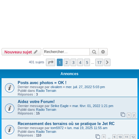
Rechercher
Recherche avanc
Nouveau sujet
Page
1
sur
17
1
2
3
4
5
17
Suivant
401 sujets
…
Annonces
Posts avec photos = OK !
Dernier message par
olvalem
«
mer. juil. 27, 2022 5:03 pm
Publié dans
Radio Terrain
Réponses :
3
Aidez votre Forum!
Dernier message par
Strike Eagle
«
mar. févr. 01, 2022 1:21 pm
Publié dans
Radio Terrain
Réponses :
15
1
2
Recensement des terrains où se pratique le Jet RC
Dernier message par
tom5972
«
lun. mai 19, 2025 11:55 am
Publié dans
Radio Terrain
Réponses :
110
1
9
10
11
12
…