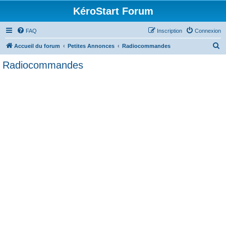
KéroStart Forum
FAQ
Inscription
Connexion
R
Accueil du forum
Petites Annonces
Radiocommandes
e
Radiocommandes
c
h
e
r
c
h
e
r