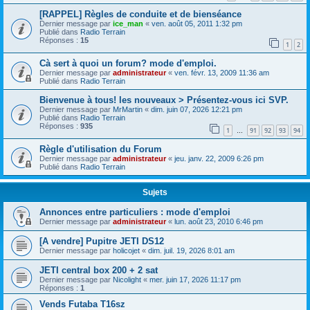
[RAPPEL] Règles de conduite et de bienséance
Dernier message par
ice_man
«
ven. août 05, 2011 1:32 pm
Publié dans
Radio Terrain
Réponses :
15
1
2
Cà sert à quoi un forum? mode d'emploi.
Dernier message par
administrateur
«
ven. févr. 13, 2009 11:36 am
Publié dans
Radio Terrain
Bienvenue à tous! les nouveaux > Présentez-vous ici SVP.
Dernier message par
MrMartin
«
dim. juin 07, 2026 12:21 pm
Publié dans
Radio Terrain
Réponses :
935
1
91
92
93
94
…
Règle d'utilisation du Forum
Dernier message par
administrateur
«
jeu. janv. 22, 2009 6:26 pm
Publié dans
Radio Terrain
Sujets
Annonces entre particuliers : mode d'emploi
Dernier message par
administrateur
«
lun. août 23, 2010 6:46 pm
[A vendre] Pupitre JETI DS12
Dernier message par
holicojet
«
dim. juil. 19, 2026 8:01 am
JETI central box 200 + 2 sat
Dernier message par
Nicolight
«
mer. juin 17, 2026 11:17 pm
Réponses :
1
Vends Futaba T16sz