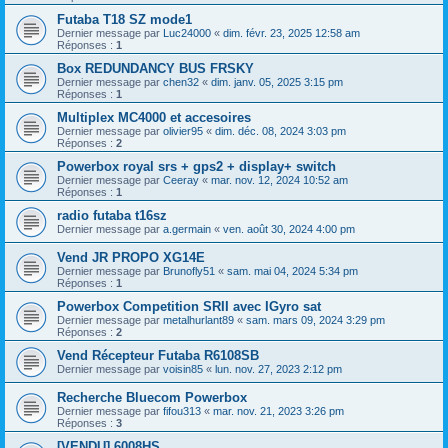
Futaba T18 SZ mode1
Dernier message par
Luc24000
«
dim. févr. 23, 2025 12:58 am
Réponses :
1
Box REDUNDANCY BUS FRSKY
Dernier message par
chen32
«
dim. janv. 05, 2025 3:15 pm
Réponses :
1
Multiplex MC4000 et accesoires
Dernier message par
olivier95
«
dim. déc. 08, 2024 3:03 pm
Réponses :
2
Powerbox royal srs + gps2 + display+ switch
Dernier message par
Ceeray
«
mar. nov. 12, 2024 10:52 am
Réponses :
1
radio futaba t16sz
Dernier message par
a.germain
«
ven. août 30, 2024 4:00 pm
Vend JR PROPO XG14E
Dernier message par
Brunofly51
«
sam. mai 04, 2024 5:34 pm
Réponses :
1
Powerbox Competition SRII avec IGyro sat
Dernier message par
metalhurlant89
«
sam. mars 09, 2024 3:29 pm
Réponses :
2
Vend Récepteur Futaba R6108SB
Dernier message par
voisin85
«
lun. nov. 27, 2023 2:12 pm
Recherche Bluecom Powerbox
Dernier message par
fifou313
«
mar. nov. 21, 2023 3:26 pm
Réponses :
3
[VENDU] 6008HS