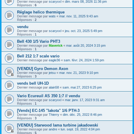
Dernier message par
scaryxxl
«
dim. mars 08, 2026 11:36 pm
Réponses :
6
Réglage helico thermique
Dernier message par
wats
«
mar. nov. 11, 2025 9:43 am
Réponses :
2
vendu
Dernier message par
scaryxxl
«
jeu. oct. 23, 2025 5:49 pm
Réponses :
1
Bell 430 1/5 Vario PHT3
Dernier message par
Maverick
«
mar. août 20, 2024 3:15 pm
Réponses :
1
Bell 212 1:7 scale vario
Dernier message par
eagle36
«
sam. févr. 24, 2024 1:59 pm
[VENDU] Gyro Demon Axon
Dernier message par
jetsu
«
mar. nov. 21, 2023 9:10 pm
Réponses :
3
vends bell UH-1D
Dernier message par
alain58
«
sam. mai 27, 2023 6:25 pm
Vario Ecureuil AS 350 1:7 // vendu
Dernier message par
scaryxxl
«
mar. janv. 17, 2023 9:31 am
Réponses :
1
[Vends] EC-145 "lakota" 1/6 PTH-3
Dernier message par
Thierry
«
dim. déc. 25, 2022 8:46 pm
Réponses :
3
[VENDU] Starwood lama turbine jakadowski
Dernier message par
andre
«
lun. sept. 19, 2022 4:04 pm
Réponses :
5