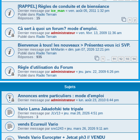
[RAPPEL] Règles de conduite et de bienséance
Dernier message par
ice_man
«
ven. août 05, 2011 1:32 pm
Publié dans
Radio Terrain
Réponses :
15
1
2
Cà sert à quoi un forum? mode d'emploi.
Dernier message par
administrateur
«
ven. févr. 13, 2009 11:36 am
Publié dans
Radio Terrain
Bienvenue à tous! les nouveaux > Présentez-vous ici SVP.
Dernier message par
MrMartin
«
dim. juin 07, 2026 12:21 pm
Publié dans
Radio Terrain
Réponses :
935
1
91
92
93
94
…
Règle d'utilisation du Forum
Dernier message par
administrateur
«
jeu. janv. 22, 2009 6:26 pm
Publié dans
Radio Terrain
Sujets
Annonces entre particuliers : mode d'emploi
Dernier message par
administrateur
«
lun. août 23, 2010 6:44 pm
Vario Lama Jakadofski tete tripale
Dernier message par
JLV13
«
jeu. mai 28, 2026 4:51 pm
Réponses :
3
vends Ecureuil Vario
Dernier message par
sre1243
«
jeu. mars 26, 2026 9:11 am
Vends Vario Eurocpter + Jetcat ph3 // VENDU