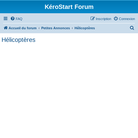
KéroStart Forum
FAQ
Inscription
Connexion
R
Accueil du forum
Petites Annonces
Hélicoptères
e
Hélicoptères
c
h
e
r
c
h
e
r