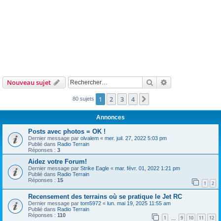
Rechercher
Recherche avanc
Nouveau sujet
1
2
3
4
Suivant
80 sujets
Annonces
Posts avec photos = OK !
Dernier message par
olvalem
«
mer. juil. 27, 2022 5:03 pm
Publié dans
Radio Terrain
Réponses :
3
Aidez votre Forum!
Dernier message par
Strike Eagle
«
mar. févr. 01, 2022 1:21 pm
Publié dans
Radio Terrain
Réponses :
15
1
2
Recensement des terrains où se pratique le Jet RC
Dernier message par
tom5972
«
lun. mai 19, 2025 11:55 am
Publié dans
Radio Terrain
Réponses :
110
1
9
10
11
12
…