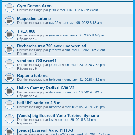
Gyro Demon Axon
Dernier message par
jetsu
«
mer. juin 01, 2022 9:38 am
Maquettes turbine
Dernier message par
xav02
«
sam. avr. 09, 2022 6:13 am
TREX 800
Dernier message par
yaeger
«
mer. mars 30, 2022 8:52 pm
Réponses :
1
Recherche trex 700 avec une wren 44
Dernier message par
jerecraft
«
dim. mai 10, 2020 12:58 am
Réponses :
2
vend trex 700 wren44
Dernier message par
jerecraft
«
lun. mars 23, 2020 7:52 pm
Réponses :
8
Raptor à turbine.
Dernier message par
holicojet
«
ven. janv. 31, 2020 4:32 pm
Hélico Century Radikal G30 V2
Dernier message par
dapower
«
mer. oct. 16, 2019 5:02 pm
Réponses :
3
bell UH1 vario en 2,5 m
Dernier message par
airborne
«
mar. févr. 05, 2019 5:19 pm
[Vends] big Ecureuil Vario Turbine lilymarie
Dernier message par
jeyf
«
lun. oct. 29, 2018 3:48 pm
Réponses :
2
[vends] Ecureuil Vario PHT3-3
Dernier message par
Tracking27
«
mar. sept. 25, 2018 7:41 pm