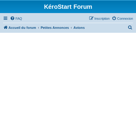
KéroStart Forum
FAQ
Inscription
Connexion
R
Accueil du forum
Petites Annonces
Avions
e
c
h
e
r
c
h
e
r