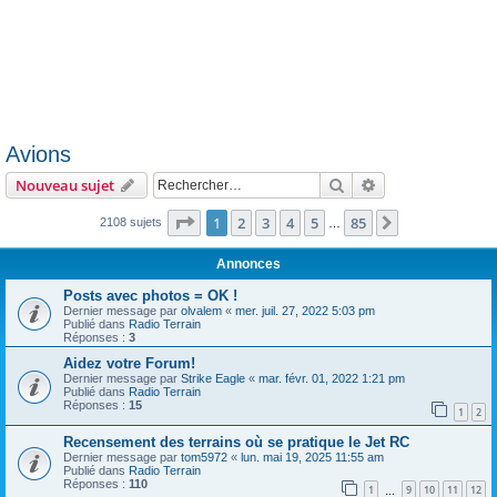
Avions
Rechercher
Recherche avanc
Nouveau sujet
Page
1
sur
85
1
2
3
4
5
85
Suivant
2108 sujets
…
Annonces
Posts avec photos = OK !
Dernier message par
olvalem
«
mer. juil. 27, 2022 5:03 pm
Publié dans
Radio Terrain
Réponses :
3
Aidez votre Forum!
Dernier message par
Strike Eagle
«
mar. févr. 01, 2022 1:21 pm
Publié dans
Radio Terrain
Réponses :
15
1
2
Recensement des terrains où se pratique le Jet RC
Dernier message par
tom5972
«
lun. mai 19, 2025 11:55 am
Publié dans
Radio Terrain
Réponses :
110
1
9
10
11
12
…