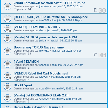
vendu Tomahawk Aviation Swift S1 EDF turbine
Dernier message par
jdeboine
«
mer. juin 10, 2026 3:16 pm
Réponses :
14
1
2
[RECHERCHE] cellule de rafale AD 1/7 Monoplace
Dernier message par
tom5972
«
lun. juin 08, 2026 1:16 pm
[VENDU] : DIAMOND + M210TS
Dernier message par
dleb
«
jeu. juin 04, 2026 5:40 pm
[Vendu] SU30 Skymaster Jets, en pack PNP
Dernier message par
jimibar
«
mer. juin 03, 2026 10:39 am
Boomerang TORUS Navy scheme
Dernier message par
mvn931
«
mar. juin 02, 2026 4:43 pm
Réponses :
13
1
2
( Vend ) DIAMON
Dernier message par
scam38
«
sam. mai 30, 2026 9:47 am
Réponses :
1
[VENDU] Rebel Hot Carf Models neuf
Dernier message par
jetyves
«
jeu. mai 28, 2026 9:35 am
Réponses :
4
DE-3D Sport
Dernier message par
scam38
«
lun. mai 04, 2026 11:54 am
(Vends) Jet BOOMERANG ELAN 2.2m
Dernier message par
Gilles06
«
lun. mai 04, 2026 9:46 am
Réponses :
2
Derive Rafale Aviation Design 1/7