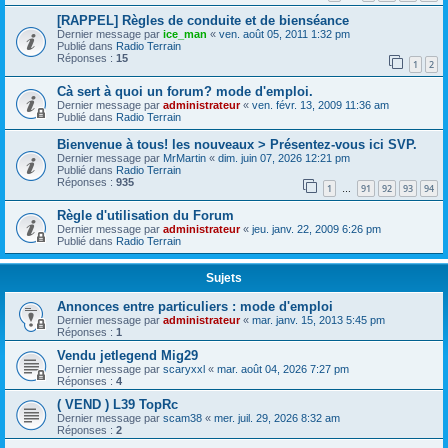
[RAPPEL] Règles de conduite et de bienséance
Dernier message par
ice_man
«
ven. août 05, 2011 1:32 pm
Publié dans
Radio Terrain
Réponses :
15
1
2
Cà sert à quoi un forum? mode d'emploi.
Dernier message par
administrateur
«
ven. févr. 13, 2009 11:36 am
Publié dans
Radio Terrain
Bienvenue à tous! les nouveaux > Présentez-vous ici SVP.
Dernier message par
MrMartin
«
dim. juin 07, 2026 12:21 pm
Publié dans
Radio Terrain
Réponses :
935
1
91
92
93
94
…
Règle d'utilisation du Forum
Dernier message par
administrateur
«
jeu. janv. 22, 2009 6:26 pm
Publié dans
Radio Terrain
Sujets
Annonces entre particuliers : mode d'emploi
Dernier message par
administrateur
«
mar. janv. 15, 2013 5:45 pm
Réponses :
1
Vendu jetlegend Mig29
Dernier message par
scaryxxl
«
mar. août 04, 2026 7:27 pm
Réponses :
4
( VEND ) L39 TopRc
Dernier message par
scam38
«
mer. juil. 29, 2026 8:32 am
Réponses :
2