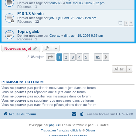
Dernier message par
tom5972
«
dim. mai 03, 2026 5:32 pm
Réponses :
1
F16 1/8 Vendu
Dernier message par
jet7
«
jeu. avr. 23, 2026 1:28 pm
Réponses :
12
1
2
Toprc galeb
Dernier message par
Ceeray
«
dim. avr. 19, 2026 9:35 pm
Réponses :
1
Nouveau sujet
Page
1
sur
85
1
2
3
4
5
85
Suivant
2108 sujets
…
Aller
PERMISSIONS DU FORUM
Vous
ne pouvez pas
publier de nouveaux sujets dans ce forum
Vous
ne pouvez pas
répondre aux sujets dans ce forum
Vous
ne pouvez pas
modifier vos messages dans ce forum
Vous
ne pouvez pas
supprimer vos messages dans ce forum
Vous
ne pouvez pas
transférer de pièces jointes dans ce forum
Accueil du forum
Fuseau horaire sur
UTC+02:00
Développé par
phpBB
® Forum Software © phpBB Limited
Traduction française officielle
©
Qiaeru
Confidentialité
|
Conditions