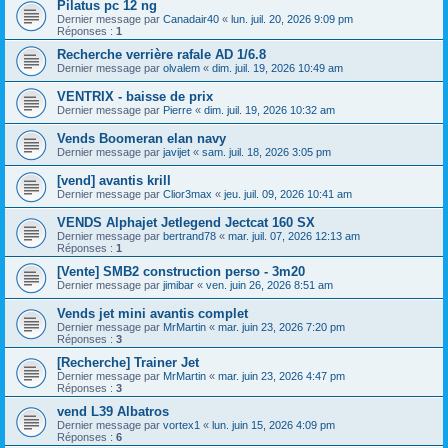
Pilatus pc 12 ng
Dernier message par
Canadair40
«
lun. juil. 20, 2026 9:09 pm
Réponses :
1
Recherche verrière rafale AD 1/6.8
Dernier message par
olvalem
«
dim. juil. 19, 2026 10:49 am
VENTRIX - baisse de prix
Dernier message par
Pierre
«
dim. juil. 19, 2026 10:32 am
Vends Boomeran elan navy
Dernier message par
javijet
«
sam. juil. 18, 2026 3:05 pm
[vend] avantis krill
Dernier message par
Clior3max
«
jeu. juil. 09, 2026 10:41 am
VENDS Alphajet Jetlegend Jectcat 160 SX
Dernier message par
bertrand78
«
mar. juil. 07, 2026 12:13 am
Réponses :
1
[Vente] SMB2 construction perso - 3m20
Dernier message par
jimibar
«
ven. juin 26, 2026 8:51 am
Vends jet mini avantis complet
Dernier message par
MrMartin
«
mar. juin 23, 2026 7:20 pm
Réponses :
3
[Recherche] Trainer Jet
Dernier message par
MrMartin
«
mar. juin 23, 2026 4:47 pm
Réponses :
3
vend L39 Albatros
Dernier message par
vortex1
«
lun. juin 15, 2026 4:09 pm
Réponses :
6