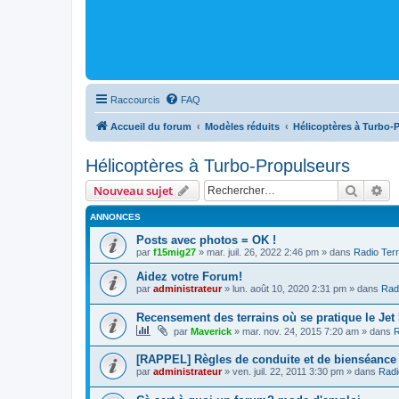
Raccourcis
FAQ
Accueil du forum
Modèles réduits
Hélicoptères à Turbo-
Hélicoptères à Turbo-Propulseurs
Recher
Re
Nouveau sujet
ANNONCES
Posts avec photos = OK !
par
f15mig27
»
mar. juil. 26, 2022 2:46 pm
» dans
Radio Terr
Aidez votre Forum!
par
administrateur
»
lun. août 10, 2020 2:31 pm
» dans
Radi
Recensement des terrains où se pratique le Jet
par
Maverick
»
mar. nov. 24, 2015 7:20 am
» dans
R
[RAPPEL] Règles de conduite et de bienséance
par
administrateur
»
ven. juil. 22, 2011 3:30 pm
» dans
Radi