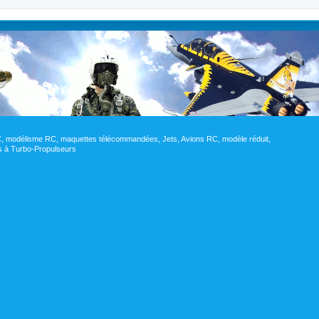
RC, modélisme RC, maquettes télécommandées, Jets, Avions RC, modèle réduit,
res à Turbo-Propulseurs