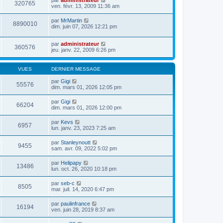
par
administrateur
320765
ven. févr. 13, 2009 11:36 am
par
MrMartin
8890010
dim. juin 07, 2026 12:21 pm
par
administrateur
360576
jeu. janv. 22, 2009 6:26 pm
VUES
DERNIER MESSAGE
par
Gigi
55576
dim. mars 01, 2026 12:05 pm
par
Gigi
66204
dim. mars 01, 2026 12:00 pm
par
Kevs
6957
lun. janv. 23, 2023 7:25 am
par
Stanleynoutt
9455
sam. avr. 09, 2022 5:02 pm
par
Helipapy
13486
lun. oct. 26, 2020 10:18 pm
par
seb-c
8505
mar. juil. 14, 2020 6:47 pm
par
paulinfrance
16194
ven. juin 28, 2019 8:37 am