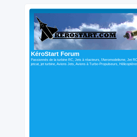
KéroStart Forum
Passionnés de la turbine RC, Jets à réacteurs, l'Aeromodelisme, Jet 
jetcat, jet turbine, Avions Jets, Avions à Turbo-Propulseurs, Hélicoptè