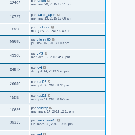
par
rapi89
32402
mer. mai 20, 2015 12:31 pm
par
Rafale_Sport
10727
mer. mai 13, 2015 12:06 am
par
chclaude
10950
mar. janv. 20, 2015 9:00 pm
par
thierry 83
58699
jeu. nov. 07, 2013 7:03 am
par
JPG
43368
mer. oct. 02, 2013 4:30 pm
par
jeyf
84918
dim. juil. 14, 2013 9:26 pm
par
xapi25
26659
mer. juil. 03, 2013 8:34 pm
par
xapi25
15095
mar. juin 11, 2013 8:02 am
par
heliprop
10635
mar. mars 27, 2012 12:11 am
par
blackhawk41
39313
lun. mars 05, 2012 10:40 pm
par
jeyf