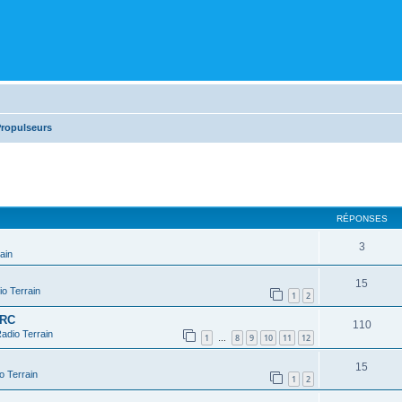
Propulseurs
cher
cherche avancée
RÉPONSES
3
ain
15
o Terrain
1
2
 RC
110
adio Terrain
1
8
9
10
11
12
…
15
o Terrain
1
2