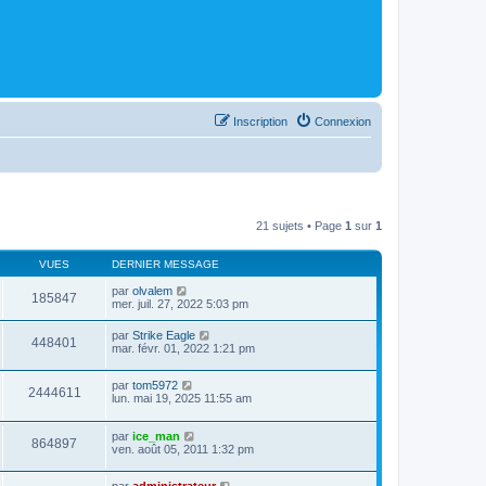
Inscription
Connexion
21 sujets • Page
1
sur
1
VUES
DERNIER MESSAGE
par
olvalem
185847
mer. juil. 27, 2022 5:03 pm
par
Strike Eagle
448401
mar. févr. 01, 2022 1:21 pm
par
tom5972
2444611
lun. mai 19, 2025 11:55 am
par
ice_man
864897
ven. août 05, 2011 1:32 pm