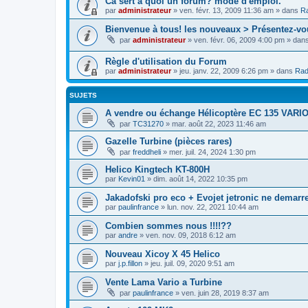
Cà sert à quoi un forum? mode d'emploi.
par
administrateur
»
ven. févr. 13, 2009 11:36 am
» dans
Ra
Bienvenue à tous! les nouveaux > Présentez-vo
par
administrateur
»
ven. févr. 06, 2009 4:00 pm
» dan
Règle d'utilisation du Forum
par
administrateur
»
jeu. janv. 22, 2009 6:26 pm
» dans
Rad
SUJETS
A vendre ou échange Hélicoptère EC 135 VARIO
par
TC31270
»
mar. août 22, 2023 11:46 am
Gazelle Turbine (pièces rares)
par
freddheli
»
mer. juil. 24, 2024 1:30 pm
Helico Kingtech KT-800H
par
Kevin01
»
dim. août 14, 2022 10:35 pm
Jakadofski pro eco + Evojet jetronic ne demarr
par
paulinfrance
»
lun. nov. 22, 2021 10:44 am
Combien sommes nous !!!!??
par
andre
»
ven. nov. 09, 2018 6:12 am
Nouveau Xicoy X 45 Helico
par
j.p.fillon
»
jeu. juil. 09, 2020 9:51 am
Vente Lama Vario a Turbine
par
paulinfrance
»
ven. juin 28, 2019 8:37 am