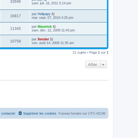
32846
sam. juil. 16, 2011 5:14 pm
par
Helipapy
16817
mar. sept. 07, 2010 4:25 pm
par
Maverick
11345
sam. déc. 12, 2009 11:43 pm
par
Xender
10758
ven. août 14, 2009 11:35 am
21 sujets • Page
1
sur
1
Aller
 contacter
Supprimer les cookies
Fuseau horaire sur
UTC+02:00