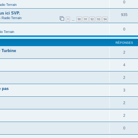
0
dio Terrain
us ici SVP.
935
s
Radio Terrain
1
90
91
92
93
94
…
0
io Terrain
RÉPONSES
 Turbine
2
4
2
e pas
3
2
2
0