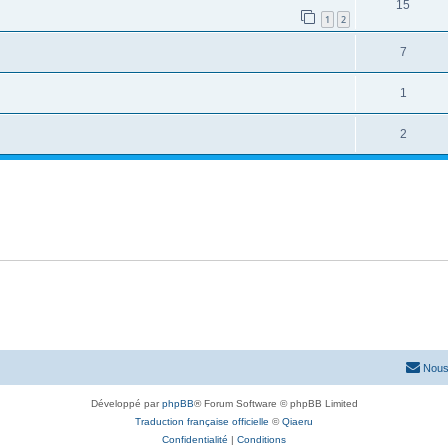
15
1
2
7
1
2
Nous
Développé par
phpBB
® Forum Software © phpBB Limited
Traduction française officielle
©
Qiaeru
Confidentialité
|
Conditions