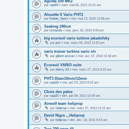
Agusta 109 MK2
par
rapi89
»
sam. mai 05, 2012 10:31 am
Alouette II Vario PHT2
par
Rafale_Sport
»
mer. mai 13, 2015 12:06 am
Seaking 240cm
par
chclaude
»
mar. janv. 20, 2015 9:00 pm
big ecureuil vario turbine jakadofsky
par
jeyf
»
mar. mars 06, 2012 11:52 pm
vario trainer turbine vario xlv
par
gilbert arocas
»
mer. avr. 07, 2010 11:56 pm
Ecureuil VARIO suite
par
thierry 83
»
mer. mars 27, 2013 8:19 am
PHT3 Diam10mm/12mm
par
xapi25
»
mer. juil. 03, 2013 8:22 am
Choix des pales
par
xapi25
»
dim. juin 09, 2013 10:09 am
Airwolf team heliprop
par
heliprop
»
mar. mars 27, 2012 12:11 am
David Nigra ,,,Heliprop
par
heliprop
»
dim. déc. 18, 2011 9:53 am
Trex 700 wren 44