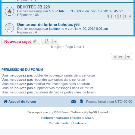
BEHOTEC JB 220
Dernier message par
STEPHANE ECOLAN
«
jeu. déc. 19, 2013 6:45 pm
Réponses :
33
1
2
3
4
Démarreur de turbine behotec j66
Dernier message par
jackmomo
«
ven. janv. 20, 2012 8:01 am
Réponses :
4
Nouveau sujet
6 sujets • Page
1
sur
1
Aller
PERMISSIONS DU FORUM
Vous
ne pouvez pas
publier de nouveaux sujets dans ce forum
Vous
ne pouvez pas
répondre aux sujets dans ce forum
Vous
ne pouvez pas
modifier vos messages dans ce forum
Vous
ne pouvez pas
supprimer vos messages dans ce forum
Vous
ne pouvez pas
transférer de pièces jointes dans ce forum
Accueil du forum
Fuseau horaire sur
UTC+02:00
Développé par
phpBB
® Forum Software © phpBB Limited
Traduction française officielle
©
Qiaeru
Confidentialité
|
Conditions