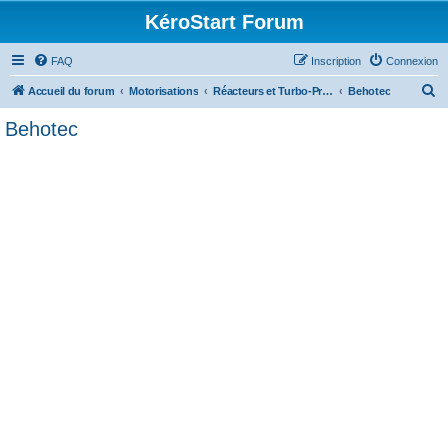
KéroStart Forum
FAQ
Inscription
Connexion
R
Accueil du forum
Motorisations
Réacteurs et Turbo-Propulseurs
Behotec
e
Behotec
c
h
e
r
c
h
e
r