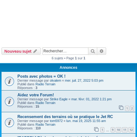
Rechercher
Recherche avanc
Nouveau sujet
6 sujets • Page
1
sur
1
Annonces
Posts avec photos = OK !
Dernier message par
olvalem
«
mer. juil. 27, 2022 5:03 pm
Publié dans
Radio Terrain
Réponses :
3
Aidez votre Forum!
Dernier message par
Strike Eagle
«
mar. févr. 01, 2022 1:21 pm
Publié dans
Radio Terrain
Réponses :
15
1
2
Recensement des terrains où se pratique le Jet RC
Dernier message par
tom5972
«
lun. mai 19, 2025 11:55 am
Publié dans
Radio Terrain
Réponses :
110
1
9
10
11
12
…