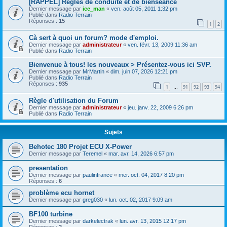
[RAPPEL] Règles de conduite et de bienséance
Dernier message par
ice_man
«
ven. août 05, 2011 1:32 pm
Publié dans
Radio Terrain
Réponses :
15
1
2
Cà sert à quoi un forum? mode d'emploi.
Dernier message par
administrateur
«
ven. févr. 13, 2009 11:36 am
Publié dans
Radio Terrain
Bienvenue à tous! les nouveaux > Présentez-vous ici SVP.
Dernier message par
MrMartin
«
dim. juin 07, 2026 12:21 pm
Publié dans
Radio Terrain
Réponses :
935
1
91
92
93
94
…
Règle d'utilisation du Forum
Dernier message par
administrateur
«
jeu. janv. 22, 2009 6:26 pm
Publié dans
Radio Terrain
Sujets
Behotec 180 Projet ECU X-Power
Dernier message par
Teremel
«
mar. avr. 14, 2026 6:57 pm
presentation
Dernier message par
paulinfrance
«
mer. oct. 04, 2017 8:20 pm
Réponses :
6
problème ecu hornet
Dernier message par
greg030
«
lun. oct. 02, 2017 9:09 am
BF100 turbine
Dernier message par
darkelectrak
«
lun. avr. 13, 2015 12:17 pm
Réponses :
2