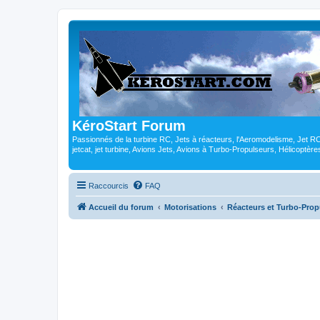
KéroStart Forum
Passionnés de la turbine RC, Jets à réacteurs, l'Aeromodelisme, Jet 
jetcat, jet turbine, Avions Jets, Avions à Turbo-Propulseurs, Hélicoptè
Raccourcis
FAQ
Accueil du forum
Motorisations
Réacteurs et Turbo-Prop