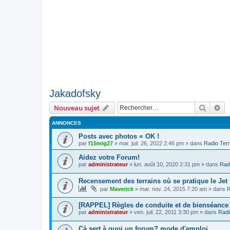
Jakadofsky
Recher
Re
Nouveau sujet
ANNONCES
Posts avec photos = OK !
par
f15mig27
»
mar. juil. 26, 2022 2:46 pm
» dans
Radio Terr
Aidez votre Forum!
par
administrateur
»
lun. août 10, 2020 2:31 pm
» dans
Radi
Recensement des terrains où se pratique le Jet
par
Maverick
»
mar. nov. 24, 2015 7:20 am
» dans
R
[RAPPEL] Règles de conduite et de bienséance
par
administrateur
»
ven. juil. 22, 2011 3:30 pm
» dans
Radi
Cà sert à quoi un forum? mode d'emploi.