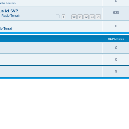
0
dio Terrain
us ici SVP.
935
s
Radio Terrain
1
90
91
92
93
94
…
0
io Terrain
RÉPONSES
0
0
9