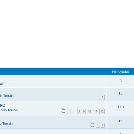
cher
cherche avancée
RÉPONSES
3
ain
15
o Terrain
1
2
 RC
110
adio Terrain
1
8
9
10
11
12
…
15
o Terrain
1
2