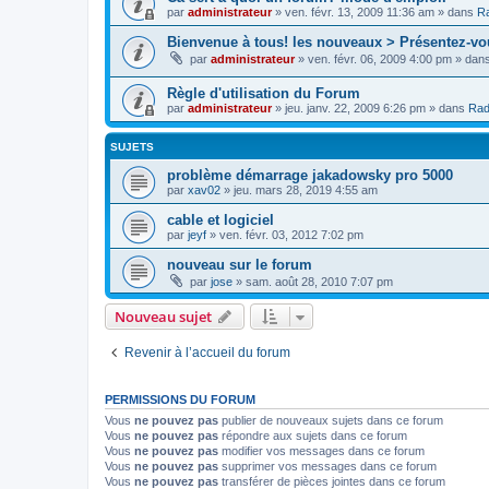
par
administrateur
»
ven. févr. 13, 2009 11:36 am
» dans
Ra
Bienvenue à tous! les nouveaux > Présentez-vo
par
administrateur
»
ven. févr. 06, 2009 4:00 pm
» dan
Règle d'utilisation du Forum
par
administrateur
»
jeu. janv. 22, 2009 6:26 pm
» dans
Rad
SUJETS
problème démarrage jakadowsky pro 5000
par
xav02
»
jeu. mars 28, 2019 4:55 am
cable et logiciel
par
jeyf
»
ven. févr. 03, 2012 7:02 pm
nouveau sur le forum
par
jose
»
sam. août 28, 2010 7:07 pm
Nouveau sujet
Revenir à l’accueil du forum
PERMISSIONS DU FORUM
Vous
ne pouvez pas
publier de nouveaux sujets dans ce forum
Vous
ne pouvez pas
répondre aux sujets dans ce forum
Vous
ne pouvez pas
modifier vos messages dans ce forum
Vous
ne pouvez pas
supprimer vos messages dans ce forum
Vous
ne pouvez pas
transférer de pièces jointes dans ce forum