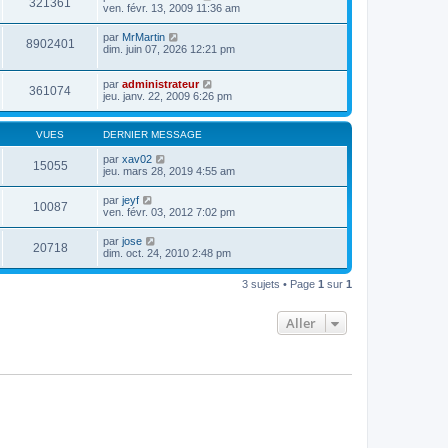
321361
ven. févr. 13, 2009 11:36 am
par
MrMartin
8902401
dim. juin 07, 2026 12:21 pm
par
administrateur
361074
jeu. janv. 22, 2009 6:26 pm
VUES
DERNIER MESSAGE
par
xav02
15055
jeu. mars 28, 2019 4:55 am
par
jeyf
10087
ven. févr. 03, 2012 7:02 pm
par
jose
20718
dim. oct. 24, 2010 2:48 pm
3 sujets • Page
1
sur
1
Aller