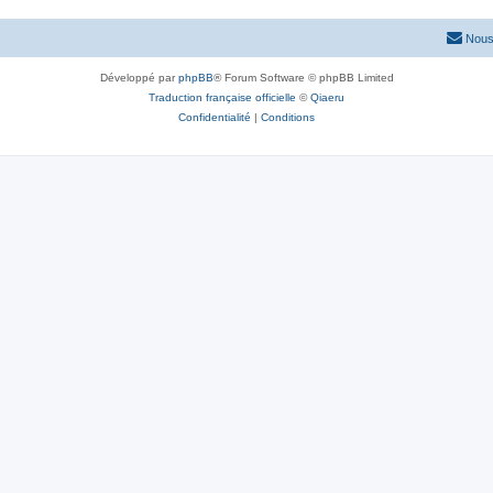
Nous
Développé par
phpBB
® Forum Software © phpBB Limited
Traduction française officielle
©
Qiaeru
Confidentialité
|
Conditions