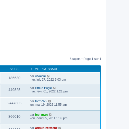
3 sujets • Page
1
sur
1
VUES
DERNIER MESSAGE
par
olvalem
186630
mer. juil. 27, 2022 5:03 pm
par
Strike Eagle
449525
mar. févr. 01, 2022 1:21 pm
par
tom5972
2447803
lun. mai 19, 2025 11:55 am
par
ice_man
866010
ven. août 05, 2011 1:32 pm
par
administrateur