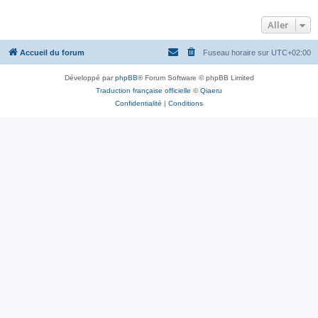
Aller
Accueil du forum
Fuseau horaire sur
UTC+02:00
Développé par
phpBB
® Forum Software © phpBB Limited
Traduction française officielle
©
Qiaeru
Confidentialité
|
Conditions