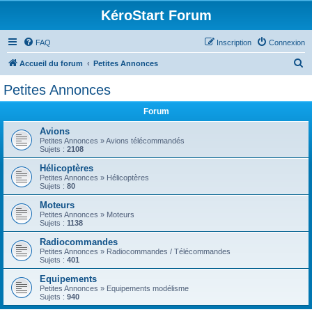
KéroStart Forum
FAQ
Inscription
Connexion
R
Accueil du forum
Petites Annonces
e
Petites Annonces
c
Forum
h
e
Avions
Petites Annonces » Avions télécommandés
r
Sujets :
2108
c
Hélicoptères
Petites Annonces » Hélicoptères
h
Sujets :
80
e
Moteurs
r
Petites Annonces » Moteurs
Sujets :
1138
Radiocommandes
Petites Annonces » Radiocommandes / Télécommandes
Sujets :
401
Equipements
Petites Annonces » Equipements modélisme
Sujets :
940