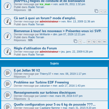
[RAPPEL] Règles de conduite et de bienséance
Dernier message par
ice_man
«
ven. août 05, 2011 1:32 pm
Publié dans
Radio Terrain
Réponses :
15
1
2
Cà sert à quoi un forum? mode d'emploi.
Dernier message par
administrateur
«
ven. févr. 13, 2009 11:36 am
Publié dans
Radio Terrain
Bienvenue à tous! les nouveaux > Présentez-vous ici SVP.
Dernier message par
MrMartin
«
dim. juin 07, 2026 12:21 pm
Publié dans
Radio Terrain
Réponses :
935
1
91
92
93
94
…
Règle d'utilisation du Forum
Dernier message par
administrateur
«
jeu. janv. 22, 2009 6:26 pm
Publié dans
Radio Terrain
Sujets
E-jet Jetfan 90 V2
Dernier message par
Thierry37
«
mer. nov. 06, 2019 1:17 pm
Réponses :
7
Problème sur Turbine EDF Freewing
Dernier message par
zakarian
«
mer. août 17, 2016 1:43 pm
Renseignements sur turbines électriques
Dernier message par
Lionel
«
mer. mars 09, 2016 6:07 pm
Réponses :
1
Quelle configuration pour 5 ou 6 kg de poussée ???...
Dernier message par
Capitaine flamme
«
mar. mars 31, 2015 8:20 pm