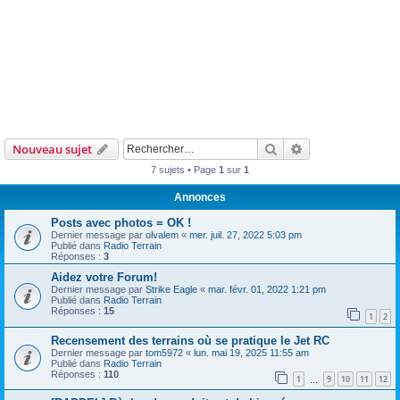
Rechercher
Recherche avanc
Nouveau sujet
7 sujets • Page
1
sur
1
Annonces
Posts avec photos = OK !
Dernier message par
olvalem
«
mer. juil. 27, 2022 5:03 pm
Publié dans
Radio Terrain
Réponses :
3
Aidez votre Forum!
Dernier message par
Strike Eagle
«
mar. févr. 01, 2022 1:21 pm
Publié dans
Radio Terrain
Réponses :
15
1
2
Recensement des terrains où se pratique le Jet RC
Dernier message par
tom5972
«
lun. mai 19, 2025 11:55 am
Publié dans
Radio Terrain
Réponses :
110
1
9
10
11
12
…