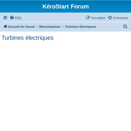
KéroStart Forum
FAQ
Inscription
Connexion
R
Accueil du forum
Motorisations
Turbines électriques
e
Turbines électriques
c
h
e
r
c
h
e
r