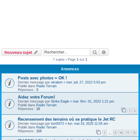
Rechercher
Recherche avanc
Nouveau sujet
7 sujets • Page
1
sur
1
Annonces
Posts avec photos = OK !
Dernier message par
olvalem
«
mer. juil. 27, 2022 5:03 pm
Publié dans
Radio Terrain
Réponses :
3
Aidez votre Forum!
Dernier message par
Strike Eagle
«
mar. févr. 01, 2022 1:21 pm
Publié dans
Radio Terrain
Réponses :
15
1
2
Recensement des terrains où se pratique le Jet RC
Dernier message par
tom5972
«
lun. mai 19, 2025 11:55 am
Publié dans
Radio Terrain
Réponses :
110
1
9
10
11
12
…