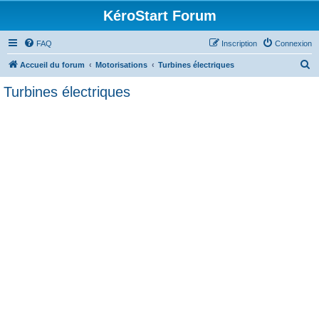
KéroStart Forum
FAQ
Inscription
Connexion
R
Accueil du forum
Motorisations
Turbines électriques
e
Turbines électriques
c
h
e
r
c
h
e
r