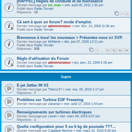
[RAPPEL] Règles de conduite et de bienséance
Dernier message par
ice_man
«
ven. août 05, 2011 1:32 pm
Publié dans
Radio Terrain
Réponses :
15
1
2
Cà sert à quoi un forum? mode d'emploi.
Dernier message par
administrateur
«
ven. févr. 13, 2009 11:36 am
Publié dans
Radio Terrain
Bienvenue à tous! les nouveaux > Présentez-vous ici SVP.
Dernier message par
MrMartin
«
dim. juin 07, 2026 12:21 pm
Publié dans
Radio Terrain
Réponses :
935
1
91
92
93
94
…
Règle d'utilisation du Forum
Dernier message par
administrateur
«
jeu. janv. 22, 2009 6:26 pm
Publié dans
Radio Terrain
Sujets
E-jet Jetfan 90 V2
Dernier message par
Thierry37
«
mer. nov. 06, 2019 1:17 pm
Réponses :
7
Problème sur Turbine EDF Freewing
Dernier message par
zakarian
«
mer. août 17, 2016 1:43 pm
Renseignements sur turbines électriques
Dernier message par
Lionel
«
mer. mars 09, 2016 6:07 pm
Réponses :
1
Quelle configuration pour 5 ou 6 kg de poussée ???...
Dernier message par
Capitaine flamme
«
mar. mars 31, 2015 8:20 pm