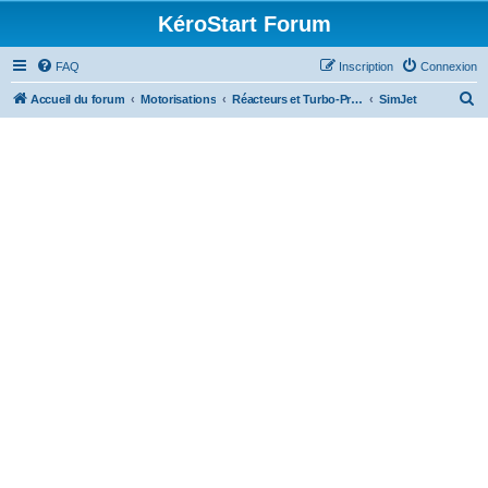
KéroStart Forum
FAQ
Inscription
Connexion
R
Accueil du forum
Motorisations
Réacteurs et Turbo-Propulseurs
SimJet
e
c
h
e
r
c
h
e
r