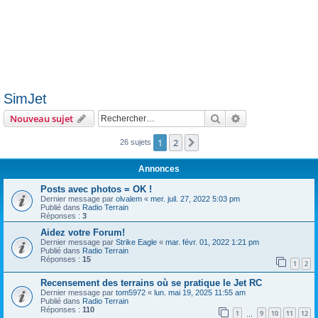
SimJet
Rechercher
Recherche avanc
Nouveau sujet
1
2
Suivant
26 sujets
Annonces
Posts avec photos = OK !
Dernier message par
olvalem
«
mer. juil. 27, 2022 5:03 pm
Publié dans
Radio Terrain
Réponses :
3
Aidez votre Forum!
Dernier message par
Strike Eagle
«
mar. févr. 01, 2022 1:21 pm
Publié dans
Radio Terrain
Réponses :
15
1
2
Recensement des terrains où se pratique le Jet RC
Dernier message par
tom5972
«
lun. mai 19, 2025 11:55 am
Publié dans
Radio Terrain
Réponses :
110
1
9
10
11
12
…