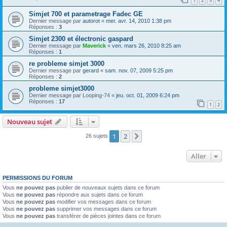
1
2
3
4
Simjet 700 et parametrage Fadec GE
Dernier message par
autorot
«
mer. avr. 14, 2010 1:38 pm
Réponses :
3
Simjet 2300 et électronic gaspard
Dernier message par
Maverick
«
ven. mars 26, 2010 8:25 am
Réponses :
1
re probleme simjet 3000
Dernier message par
gerard
«
sam. nov. 07, 2009 5:25 pm
Réponses :
2
probleme simjet3000
Dernier message par
Looping-74
«
jeu. oct. 01, 2009 6:24 pm
Réponses :
17
1
2
Nouveau sujet
1
2
Suivant
26 sujets
Aller
PERMISSIONS DU FORUM
Vous
ne pouvez pas
publier de nouveaux sujets dans ce forum
Vous
ne pouvez pas
répondre aux sujets dans ce forum
Vous
ne pouvez pas
modifier vos messages dans ce forum
Vous
ne pouvez pas
supprimer vos messages dans ce forum
Vous
ne pouvez pas
transférer de pièces jointes dans ce forum