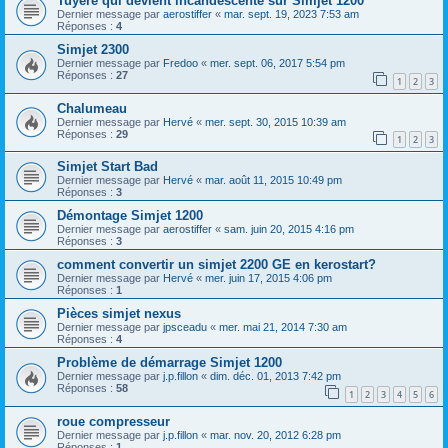
Tuyere qui devient incandescente sur Simjet 1200
Dernier message par
aerostiffer
«
mar. sept. 19, 2023 7:53 am
Réponses :
4
Simjet 2300
Dernier message par
Fredoo
«
mer. sept. 06, 2017 5:54 pm
Réponses :
27
1
2
3
Chalumeau
Dernier message par
Hervé
«
mer. sept. 30, 2015 10:39 am
Réponses :
29
1
2
3
Simjet Start Bad
Dernier message par
Hervé
«
mar. août 11, 2015 10:49 pm
Réponses :
3
Démontage Simjet 1200
Dernier message par
aerostiffer
«
sam. juin 20, 2015 4:16 pm
Réponses :
3
comment convertir un simjet 2200 GE en kerostart?
Dernier message par
Hervé
«
mer. juin 17, 2015 4:06 pm
Réponses :
1
Pièces simjet nexus
Dernier message par
jpsceadu
«
mer. mai 21, 2014 7:30 am
Réponses :
4
Problème de démarrage Simjet 1200
Dernier message par
j.p.fillon
«
dim. déc. 01, 2013 7:42 pm
Réponses :
58
1
2
3
4
5
6
roue compresseur
Dernier message par
j.p.fillon
«
mar. nov. 20, 2012 6:28 pm
Réponses :
1