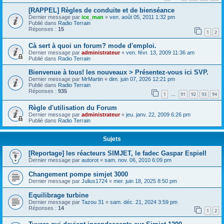
[RAPPEL] Règles de conduite et de bienséance
Dernier message par
ice_man
«
ven. août 05, 2011 1:32 pm
Publié dans
Radio Terrain
Réponses :
15
1
2
Cà sert à quoi un forum? mode d'emploi.
Dernier message par
administrateur
«
ven. févr. 13, 2009 11:36 am
Publié dans
Radio Terrain
Bienvenue à tous! les nouveaux > Présentez-vous ici SVP.
Dernier message par
MrMartin
«
dim. juin 07, 2026 12:21 pm
Publié dans
Radio Terrain
Réponses :
935
1
91
92
93
94
…
Règle d'utilisation du Forum
Dernier message par
administrateur
«
jeu. janv. 22, 2009 6:26 pm
Publié dans
Radio Terrain
Sujets
[Reportage] les réacteurs SIMJET, le fadec Gaspar Espiell
Dernier message par
autorot
«
sam. nov. 06, 2010 6:09 pm
Changement pompe simjet 3000
Dernier message par
Julius1724
«
mer. juin 18, 2025 8:50 pm
Equilibrage turbine
Dernier message par
Tazou 31
«
sam. déc. 21, 2024 3:59 pm
Réponses :
14
1
2