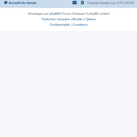
Accueil du forum
Fuseau horaire sur
UTC+02:00
Développé par
phpBB
® Forum Software © phpBB Limited
Traduction française officielle
©
Qiaeru
Confidentialité
|
Conditions