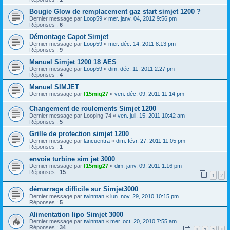
Bougie Glow de remplacement gaz start simjet 1200 ?
Dernier message par
Loop59
«
mer. janv. 04, 2012 9:56 pm
Réponses :
6
Démontage Capot Simjet
Dernier message par
Loop59
«
mer. déc. 14, 2011 8:13 pm
Réponses :
9
Manuel Simjet 1200 18 AES
Dernier message par
Loop59
«
dim. déc. 11, 2011 2:27 pm
Réponses :
4
Manuel SIMJET
Dernier message par
f15mig27
«
ven. déc. 09, 2011 11:14 pm
Changement de roulements Simjet 1200
Dernier message par
Looping-74
«
ven. juil. 15, 2011 10:42 am
Réponses :
5
Grille de protection simjet 1200
Dernier message par
lancuentra
«
dim. févr. 27, 2011 11:05 pm
Réponses :
1
envoie turbine sim jet 3000
Dernier message par
f15mig27
«
dim. janv. 09, 2011 1:16 pm
Réponses :
15
1
2
démarrage difficile sur Simjet3000
Dernier message par
twinman
«
lun. nov. 29, 2010 10:15 pm
Réponses :
5
Alimentation lipo Simjet 3000
Dernier message par
twinman
«
mer. oct. 20, 2010 7:55 am
Réponses :
34