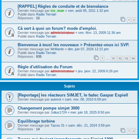
[RAPPEL] Règles de conduite et de bienséance
Dernier message par
ice_man
«
ven. août 05, 2011 1:32 pm
Publié dans
Radio Terrain
Réponses :
15
1
2
Cà sert à quoi un forum? mode d'emploi.
Dernier message par
administrateur
«
ven. févr. 13, 2009 11:36 am
Publié dans
Radio Terrain
Bienvenue à tous! les nouveaux > Présentez-vous ici SVP.
Dernier message par
MrMartin
«
dim. juin 07, 2026 12:21 pm
Publié dans
Radio Terrain
Réponses :
935
1
91
92
93
94
…
Règle d'utilisation du Forum
Dernier message par
administrateur
«
jeu. janv. 22, 2009 6:26 pm
Publié dans
Radio Terrain
Sujets
[Reportage] les réacteurs SIMJET, le fadec Gaspar Espiell
Dernier message par
autorot
«
sam. nov. 06, 2010 6:09 pm
Changement pompe simjet 3000
Dernier message par
Julius1724
«
mer. juin 18, 2025 8:50 pm
Equilibrage turbine
Dernier message par
Tazou 31
«
sam. déc. 21, 2024 3:59 pm
Réponses :
14
1
2