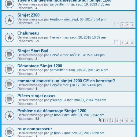
Tuyere qui devient incandescente sur Simjet 1200
Dernier message par
aerostiffer
«
mar. sept. 19, 2023 7:53 am
Réponses :
4
Simjet 2300
Dernier message par
Fredoo
«
mer. sept. 06, 2017 5:54 pm
Réponses :
27
1
2
3
Chalumeau
Dernier message par
Hervé
«
mer. sept. 30, 2015 10:39 am
Réponses :
29
1
2
3
Simjet Start Bad
Dernier message par
Hervé
«
mar. août 11, 2015 10:49 pm
Réponses :
3
Démontage Simjet 1200
Dernier message par
aerostiffer
«
sam. juin 20, 2015 4:16 pm
Réponses :
3
comment convertir un simjet 2200 GE en kerostart?
Dernier message par
Hervé
«
mer. juin 17, 2015 4:06 pm
Réponses :
1
Pièces simjet nexus
Dernier message par
jpsceadu
«
mer. mai 21, 2014 7:30 am
Réponses :
4
Problème de démarrage Simjet 1200
Dernier message par
j.p.fillon
«
dim. déc. 01, 2013 7:42 pm
Réponses :
58
1
2
3
4
5
6
roue compresseur
Dernier message par
j.p.fillon
«
mar. nov. 20, 2012 6:28 pm
Réponses :
1