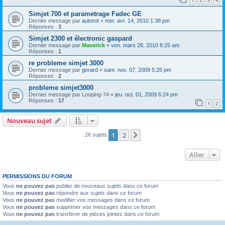
1
2
3
4
Simjet 700 et parametrage Fadec GE
Dernier message par
autorot
«
mer. avr. 14, 2010 1:38 pm
Réponses :
3
Simjet 2300 et électronic gaspard
Dernier message par
Maverick
«
ven. mars 26, 2010 8:25 am
Réponses :
1
re probleme simjet 3000
Dernier message par
gerard
«
sam. nov. 07, 2009 5:25 pm
Réponses :
2
probleme simjet3000
Dernier message par
Looping-74
«
jeu. oct. 01, 2009 6:24 pm
Réponses :
17
1
2
Nouveau sujet
1
2
Suivant
26 sujets
Aller
PERMISSIONS DU FORUM
Vous
ne pouvez pas
publier de nouveaux sujets dans ce forum
Vous
ne pouvez pas
répondre aux sujets dans ce forum
Vous
ne pouvez pas
modifier vos messages dans ce forum
Vous
ne pouvez pas
supprimer vos messages dans ce forum
Vous
ne pouvez pas
transférer de pièces jointes dans ce forum