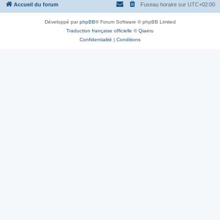
Accueil du forum
Fuseau horaire sur
UTC+02:00
Développé par
phpBB
® Forum Software © phpBB Limited
Traduction française officielle
©
Qiaeru
Confidentialité
|
Conditions