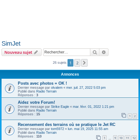
SimJet
Rechercher
Recherche avanc
Nouveau sujet
1
2
Suivant
26 sujets
Annonces
Posts avec photos = OK !
Dernier message par
olvalem
«
mer. juil. 27, 2022 5:03 pm
Publié dans
Radio Terrain
Réponses :
3
Aidez votre Forum!
Dernier message par
Strike Eagle
«
mar. févr. 01, 2022 1:21 pm
Publié dans
Radio Terrain
Réponses :
15
1
2
Recensement des terrains où se pratique le Jet RC
Dernier message par
tom5972
«
lun. mai 19, 2025 11:55 am
Publié dans
Radio Terrain
Réponses :
110
1
9
10
11
12
…