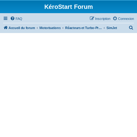
KéroStart Forum
FAQ
Inscription
Connexion
R
Accueil du forum
Motorisations
Réacteurs et Turbo-Propulseurs
SimJet
e
c
h
e
r
c
h
e
r