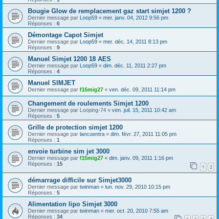
Bougie Glow de remplacement gaz start simjet 1200 ?
Dernier message par
Loop59
«
mer. janv. 04, 2012 9:56 pm
Réponses :
6
Démontage Capot Simjet
Dernier message par
Loop59
«
mer. déc. 14, 2011 8:13 pm
Réponses :
9
Manuel Simjet 1200 18 AES
Dernier message par
Loop59
«
dim. déc. 11, 2011 2:27 pm
Réponses :
4
Manuel SIMJET
Dernier message par
f15mig27
«
ven. déc. 09, 2011 11:14 pm
Changement de roulements Simjet 1200
Dernier message par
Looping-74
«
ven. juil. 15, 2011 10:42 am
Réponses :
5
Grille de protection simjet 1200
Dernier message par
lancuentra
«
dim. févr. 27, 2011 11:05 pm
Réponses :
1
envoie turbine sim jet 3000
Dernier message par
f15mig27
«
dim. janv. 09, 2011 1:16 pm
Réponses :
15
1
2
démarrage difficile sur Simjet3000
Dernier message par
twinman
«
lun. nov. 29, 2010 10:15 pm
Réponses :
5
Alimentation lipo Simjet 3000
Dernier message par
twinman
«
mer. oct. 20, 2010 7:55 am
Réponses :
34