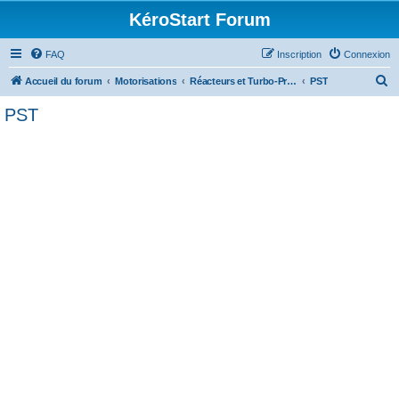
KéroStart Forum
FAQ
Inscription
Connexion
R
Accueil du forum
Motorisations
Réacteurs et Turbo-Propulseurs
PST
e
PST
c
h
e
r
c
h
e
r