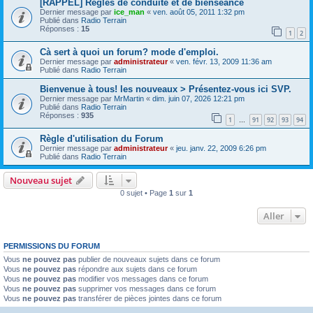
[RAPPEL] Règles de conduite et de bienséance
Dernier message par
ice_man
«
ven. août 05, 2011 1:32 pm
Publié dans
Radio Terrain
Réponses :
15
1
2
Cà sert à quoi un forum? mode d'emploi.
Dernier message par
administrateur
«
ven. févr. 13, 2009 11:36 am
Publié dans
Radio Terrain
Bienvenue à tous! les nouveaux > Présentez-vous ici SVP.
Dernier message par
MrMartin
«
dim. juin 07, 2026 12:21 pm
Publié dans
Radio Terrain
Réponses :
935
1
91
92
93
94
…
Règle d'utilisation du Forum
Dernier message par
administrateur
«
jeu. janv. 22, 2009 6:26 pm
Publié dans
Radio Terrain
Nouveau sujet
0 sujet • Page
1
sur
1
Aller
PERMISSIONS DU FORUM
Vous
ne pouvez pas
publier de nouveaux sujets dans ce forum
Vous
ne pouvez pas
répondre aux sujets dans ce forum
Vous
ne pouvez pas
modifier vos messages dans ce forum
Vous
ne pouvez pas
supprimer vos messages dans ce forum
Vous
ne pouvez pas
transférer de pièces jointes dans ce forum