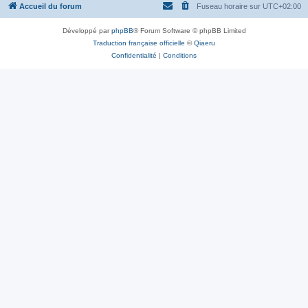
Accueil du forum
Fuseau horaire sur
UTC+02:00
Développé par
phpBB
® Forum Software © phpBB Limited
Traduction française officielle
©
Qiaeru
Confidentialité
|
Conditions