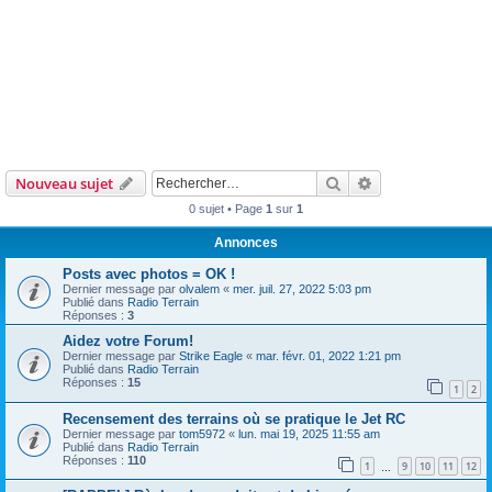
Rechercher
Recherche avanc
Nouveau sujet
0 sujet • Page
1
sur
1
Annonces
Posts avec photos = OK !
Dernier message par
olvalem
«
mer. juil. 27, 2022 5:03 pm
Publié dans
Radio Terrain
Réponses :
3
Aidez votre Forum!
Dernier message par
Strike Eagle
«
mar. févr. 01, 2022 1:21 pm
Publié dans
Radio Terrain
Réponses :
15
1
2
Recensement des terrains où se pratique le Jet RC
Dernier message par
tom5972
«
lun. mai 19, 2025 11:55 am
Publié dans
Radio Terrain
Réponses :
110
1
9
10
11
12
…